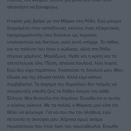
αδιανόητο να ξαναφύγω.
Η κρίση μάς βρήκε με τον Μάρκο στη Ρόδο. Εγώ μόνιμα
διορισμένη στην εκπαίδευση, εκείνος ένας εξαιρετικός
προγραμματιστής που δούλευε ως τεχνικός
υπολογιστών και δικτύων, γιατί αυτό υπήρχε. Το πάθος
και το ταλέντο του ήταν ο κώδικας, αλλά στη Ρόδο
πήγαινε χαμένος. Μαράζωνε. Ήρθε και η κρίση και τα
αποτελείωσε όλα. Πίεση, απαίσια δουλειά, λίγα λεφτά.
Εγώ δεν είχα παράπονο. Αγαπούσα τη δουλειά μου. Μου
έδωσε και της έδωσα πολλά. Αλλά είχα κάπως
συμβιβαστεί. Τα άσχημα του δημοσίου: δεν τολμάς να
ονειρευτείς επειδή ζεις το δήθεν όνειρο του κάθε
Έλληνα. Μια θεσούλα στο δημόσιο. Ένιωθα ότι κι αυτός
ο κύκλος έκλεινε. Με τα πολλά, ο Μάρκος μού είπε ότι
θέλει να φύγουμε. Για να σου πω την αλήθεια, εγώ
πετούσα τη σκούφια μου. Χάρηκα όμως ακόμα
περισσότερο που ήταν δική του πρωτοβουλία. Ένιωθα