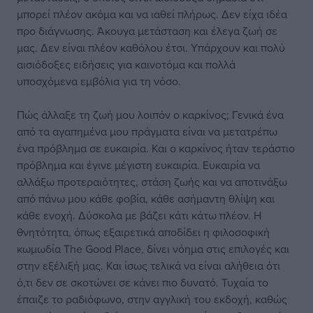
μπορεί πλέον ακόμα και να ιαθεί πλήρως. Δεν είχα ιδέα
προ διάγνωσης. Άκουγα μετάσταση και έλεγα ζωή σε
μας. Δεν είναι πλέον καθόλου έτσι. Υπάρχουν και πολύ
αισιόδοξες ειδήσεις για καινοτόμα και πολλά
υποσχόμενα εμβόλια για τη νόσο.
Πώς άλλαξε τη ζωή μου λοιπόν ο καρκίνος; Γενικά ένα
από τα αγαπημένα μου πράγματα είναι να μετατρέπω
ένα πρόβλημα σε ευκαιρία. Και ο καρκίνος ήταν τεράστιο
πρόβλημα και έγινε μέγιστη ευκαιρία. Ευκαιρία να
αλλάξω προτεραιότητες, στάση ζωής και να αποτινάξω
από πάνω μου κάθε φοβία, κάθε ασήμαντη θλίψη και
κάθε ενοχή. Δύσκολα με βάζει κάτι κάτω πλέον. Η
θνητότητα, όπως εξαιρετικά αποδίδει η φιλοσοφική
κωμωδία The Good Place, δίνει νόημα στις επιλογές και
στην εξέλιξή μας. Και ίσως τελικά να είναι αλήθεια ότι
ό,τι δεν σε σκοτώνει σε κάνει πιο δυνατό. Τυχαία το
έπαιζε το ραδιόφωνο, στην αγγλική του εκδοχή, καθώς