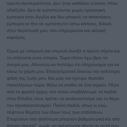
πρώτη προτεραιότητα. Δεν ήταν καθόλου εύκολο. Ήταν
αδιέξοδο. Δεν σε εμπιστεύονται χωρίς εργασιακή
εμπειρία στην Αγγλία και δεν μπορείς να αποκτήσεις
εμπειρία αν δεν σε εμπιστευτεί έστω κάποιος. Ειδικά
στην περίπτωσή μου, που επιχειρούσα και αλλαγή
καριέρας.
Όμως με υπομονή και επιμονή άνοιξε η πρώτη πόρτα και
τα υπόλοιπα είναι ιστορία. Τώρα πλέον έχω βρει το
όνειρό μου. Αδυνατώ να πιστέψω ότι πληρώνομαι για να
κάνω το χόμπι μου. Επαγγελματικά διανύω την καλύτερη
φάση της ζωής μου. Και μιας και έχουμε περίοδο
πανελληνίων τώρα, θέλω να σταθώ σε ένα σημείο. Πέρα
από το φρικτό άγχος στο οποίο υποβάλλουμε τα παιδιά
στην Ελλάδα, ίσως πρέπει να αναλογιστούμε και το θέμα
του προσανατολισμού. Πολλά παιδιά, όπως κι εγώ,
πέφτουν θύματα των ίδιων τους των επιδόσεων.
Στοχεύουν όσο ψηλότερα μπορούν βαθμολογικά και από
άποψη πρεστίζ, χωρίς να σκέφτονται πάντα αν αυτό που