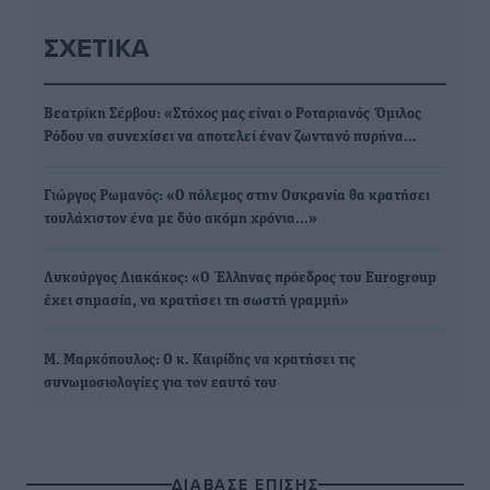
ΣΧΕΤΙΚΆ
Βεατρίκη Σέρβου: «Στόχος μας είναι ο Ροταριανός Όμιλος
Ρόδου να συνεχίσει να αποτελεί έναν ζωντανό πυρήνα…
Γιώργος Ρωμανός: «Ο πόλεμος στην Ουκρανία θα κρατήσει
τουλάχιστον ένα με δύο ακόμη χρόνια…»
Λυκούργος Λιακάκος: «Ο Έλληνας πρόεδρος του Eurogroup
έχει σημασία, να κρατήσει τη σωστή γραμμή»
Μ. Μαρκόπουλος: Ο κ. Καιρίδης να κρατήσει τις
συνωμοσιολογίες για τον εαυτό του
ΔΙΑΒΑΣΕ ΕΠΙΣΗΣ