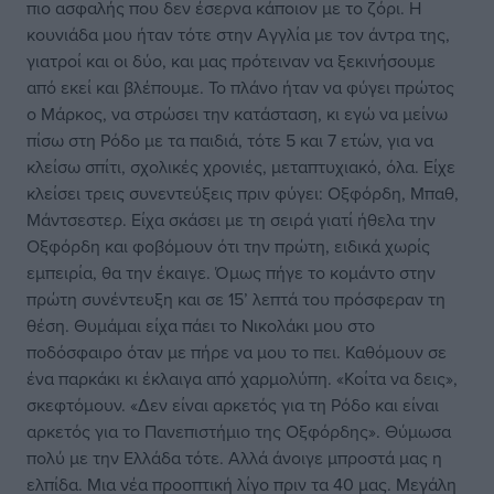
πιο ασφαλής που δεν έσερνα κάποιον με το ζόρι. Η
κουνιάδα μου ήταν τότε στην Αγγλία με τον άντρα της,
γιατροί και οι δύο, και μας πρότειναν να ξεκινήσουμε
από εκεί και βλέπουμε. Το πλάνο ήταν να φύγει πρώτος
ο Μάρκος, να στρώσει την κατάσταση, κι εγώ να μείνω
πίσω στη Ρόδο με τα παιδιά, τότε 5 και 7 ετών, για να
κλείσω σπίτι, σχολικές χρονιές, μεταπτυχιακό, όλα. Είχε
κλείσει τρεις συνεντεύξεις πριν φύγει: Οξφόρδη, Μπαθ,
Μάντσεστερ. Είχα σκάσει με τη σειρά γιατί ήθελα την
Οξφόρδη και φοβόμουν ότι την πρώτη, ειδικά χωρίς
εμπειρία, θα την έκαιγε. Όμως πήγε το κομάντο στην
πρώτη συνέντευξη και σε 15’ λεπτά του πρόσφεραν τη
θέση. Θυμάμαι είχα πάει το Νικολάκι μου στο
ποδόσφαιρο όταν με πήρε να μου το πει. Καθόμουν σε
ένα παρκάκι κι έκλαιγα από χαρμολύπη. «Κοίτα να δεις»,
σκεφτόμουν. «Δεν είναι αρκετός για τη Ρόδο και είναι
αρκετός για το Πανεπιστήμιο της Οξφόρδης». Θύμωσα
πολύ με την Ελλάδα τότε. Αλλά άνοιγε μπροστά μας η
ελπίδα. Μια νέα προοπτική λίγο πριν τα 40 μας. Μεγάλη