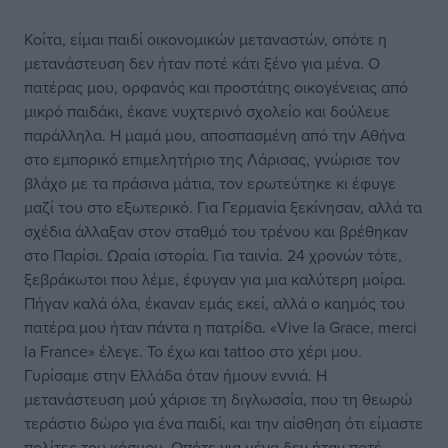
Κοίτα, είμαι παιδί οικονομικών μεταναστών, οπότε η
μετανάστευση δεν ήταν ποτέ κάτι ξένο για μένα. Ο
πατέρας μου, ορφανός και προστάτης οικογένειας από
μικρό παιδάκι, έκανε νυχτερινό σχολείο και δούλευε
παράλληλα. Η μαμά μου, αποσπασμένη από την Αθήνα
στο εμπορικό επιμελητήριο της Λάρισας, γνώρισε τον
βλάχο με τα πράσινα μάτια, τον ερωτεύτηκε κι έφυγε
μαζί του στο εξωτερικό. Για Γερμανία ξεκίνησαν, αλλά τα
σχέδια άλλαξαν στον σταθμό του τρένου και βρέθηκαν
στο Παρίσι. Ωραία ιστορία. Για ταινία. 24 χρονών τότε,
ξεβράκωτοι που λέμε, έφυγαν για μια καλύτερη μοίρα.
Πήγαν καλά όλα, έκαναν εμάς εκεί, αλλά ο καημός του
πατέρα μου ήταν πάντα η πατρίδα. «Vive la Grace, merci
la France» έλεγε. Το έχω και tattoo στο χέρι μου.
Γυρίσαμε στην Ελλάδα όταν ήμουν εννιά. Η
μετανάστευση μού χάρισε τη διγλωσσία, που τη θεωρώ
τεράστιο δώρο για ένα παιδί, και την αίσθηση ότι είμαστε
πολίτες του κόσμου. Οπότε για μένα δεν ήταν ποτέ