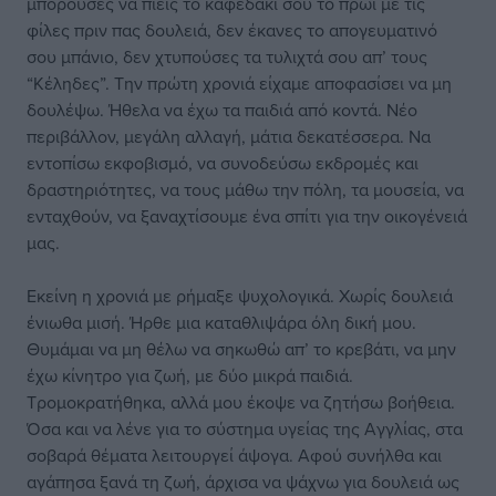
μπορούσες να πιείς το καφεδάκι σου το πρωί με τις
φίλες πριν πας δουλειά, δεν έκανες το απογευματινό
σου μπάνιο, δεν χτυπούσες τα τυλιχτά σου απ’ τους
“Κέληδες”. Την πρώτη χρονιά είχαμε αποφασίσει να μη
δουλέψω. Ήθελα να έχω τα παιδιά από κοντά. Νέο
περιβάλλον, μεγάλη αλλαγή, μάτια δεκατέσσερα. Να
εντοπίσω εκφοβισμό, να συνοδεύσω εκδρομές και
δραστηριότητες, να τους μάθω την πόλη, τα μουσεία, να
ενταχθούν, να ξαναχτίσουμε ένα σπίτι για την οικογένειά
μας.
Εκείνη η χρονιά με ρήμαξε ψυχολογικά. Χωρίς δουλειά
ένιωθα μισή. Ήρθε μια καταθλιψάρα όλη δική μου.
Θυμάμαι να μη θέλω να σηκωθώ απ’ το κρεβάτι, να μην
έχω κίνητρο για ζωή, με δύο μικρά παιδιά.
Τρομοκρατήθηκα, αλλά μου έκοψε να ζητήσω βοήθεια.
Όσα και να λένε για το σύστημα υγείας της Αγγλίας, στα
σοβαρά θέματα λειτουργεί άψογα. Αφού συνήλθα και
αγάπησα ξανά τη ζωή, άρχισα να ψάχνω για δουλειά ως