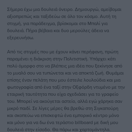
Σήμερα έχω μια δουλειά όνειρο. Δημιουργώ, αμείβομαι
αξιοπρεπώς και ταξιδεύω σε όλο τον κόσμο. Αυτή τη
στιγμή, για παράδειγμα, βρίσκομαι στο Μπαλί για
δουλειά. Πήρα βέβαια και δυο μερούλες άδεια να
εξερευνήσω.
Από τις στιγμές που με έχουν κάνει περήφανη, πρώτη
παραμένει η διάκριση στην Πολιτιστική. Υπάρχει κάτι
πολύ όμορφο στο να βλέπεις μια ιδέα που ξεκίνησε από
το μυαλό σου να τυπώνεται και να αποκτά ζωή. Θυμάμαι
επίσης έναν πελάτη που μου έστειλε λουλούδια και μια
φωτογραφία από ένα ταξί στην Οξφόρδη ντυμένο με την
εταιρική ταυτότητα που είχα σχεδιάσει για το γραφείο
του. Μπορεί να ακούγεται αστείο, αλλά εγώ χάρηκα σαν
μικρό παιδί. Σε λίγες μέρες θα βρεθώ στη Σιγκαπούρη
και σκοπεύω να επισκεφτώ ένα εμπορικό κέντρο μόνο
και μόνο για να δω ένα τεράστιο billboard με δική μου
δουλειά στην είσοδο. Θα πάρω και χαρτομάντηλα.