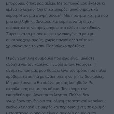
μπορούμε, όπως μας αξίζει. Με τα πολλά μου έκατσε κι
εμένα το λαχείο. Όχι υπερτυχερός, αλλά σημαντικά
κέρδη. Ήταν μια στιγμή δυνατή. Μια πραγματικότητα που
μου επιβλήθηκε βάναυσα και έπρεπε να τη δεχτώ
αμέσως ώστε να προχωρήσω στο πλάνο των ειδικών.
Έπρεπε να το μοιραστώ με την οικογένειά μου με
σωστούς χειρισμούς, χωρίς πανικό αλλά ούτε και
χρυσώνοντας το χάπι. Πολύπλοκο πρότζεκτ.
Η μόνη αληθινή συμβουλή που έχω είναι: μιλήστε
ανοιχτά για τον καρκίνο. Γνωρίστε τον. Ρωτήστε. Η
αντιμετώπισή μας μου θυμίζει λίγο τον τρόπο που παλιά
κρύβαμε τα παιδιά με αναπηρίες ή νοητικές δυσκολίες.
Μη μας δούνε, τι θα πούνε, μη μας λυπηθούν. Ρε
σκασίλα σας πια με τον κόσμο. Τον κόσμο τον
εκπαιδεύουμε. Awareness λέγεται. Πολλοί δεν
γνωρίζουν την έννοια του ολιγομεταστατικού καρκίνου,
εκείνου δηλαδή με μικρές και περιορισμένες σε αριθμό
μεταστάσεις, ο οποίος δίνει αισιόδοξα σημάδια ότι