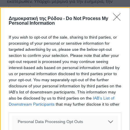
εκατέρωθεν. Υπάρχει μέριμνα για την ευημερία, την
ψυχική υγεία και την ισορροπία προσωπικής και
επαγγελματικής ζωής. Όχι μόνο επειδή υπάρχει θεσμικό
Δημοκρατική της Ρόδου -
Do Not Process My
πλαίσιο, αλλά επειδή οι εργοδότες έχουν καταλάβει κάτι
Personal Information
πολύ απλό, ο ευτυχισμένος εργαζόμενος αποδίδει
καλύτερα, παίρνει πρωτοβουλίες, καινοτομεί και
If you wish to opt-out of the sale, sharing to third parties, or
εξελίσσεται, μαζί του και η επιχείρηση. Στην παρούσα
processing of your personal or sensitive information for
δουλειά μου έχουμε 15 λεπτά μασάζ κάθε μήνα στο
targeted advertising by us, please use the below opt-out
section to confirm your selection. Please note that after your
γραφείο, περιπάτους στο lunch break (δεν έχω πατήσει
opt-out request is processed you may continue seeing
ούτε μία φορά), χριστουγεννιάτικες παρτάρες και το
interest-based ads based on personal information utilized by
καλοκαιρινό εταιρικό Σαββατοκύριακο. Πέρυσι κάναμε
us or personal information disclosed to third parties prior to
glamping, τζακούζι, silent disco και talent show. Πολύ
your opt-out. You may separately opt-out of the further
χρήσιμο για το περίφημο team bonding αλλά και για να
disclosure of your personal information by third parties on the
μάθεις να ξεφτιλίζεσαι μπροστά στους συναδέλφους
IAB’s list of downstream participants. This information may
σου και να επιβιώνεις. Όταν τα περιγράφω όλα αυτά σε
also be disclosed by us to third parties on the
IAB’s List of
Downstream Participants
that may further disclose it to other
φίλους μου στην Ελλάδα, συνήθως γελάνε μέχρι
third parties.
δακρύων. Οπότε μάλλον αυτά είναι ψιλά γράμματα στην
ελληνική εργασιακή κουλτούρα. Σε σχέση με το τι
Personal Data Processing Opt Outs
εκτιμούν και αναγνωρίζουν, θα έβαζα πολύ ψηλά το