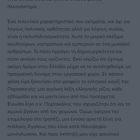
πλεονέκτημα.
Ένα τελευταίο χαρακτηριστικό που εκτιμάται, και όχι για
λόγους πολιτικής ορθότητας αλλά για λόγους ουσίας,
είναι η πολυπολιτισμικότητα. Αυτό το μαγικό πλέξιμο
κουλτούρων, νοοτροπιών και εμπειριών σε ένα μωσαϊκό
ανθρώπων. Το πόσο προάγει τη δημιουργικότητα και
πόσο ανοίγει τους ορίζοντες. Εκεί νομίζω ότι έχουμε
ακόμη δρόμο στην Ελλάδα μέχρι να το αντιληφθούμε ως
πραγματική δύναμη στον εργασιακό χώρο. Σε κάποια
φάση είχα ξεκινήσει στα γραφείο το ελληνικό κουίζ της
Παρασκευής: μια αγγλική λέξη ελληνικής ρίζας κάθε
εβδομάδα και να μαντεύουν από πού προέρχεται.
Ένιωθα λίγο ο κ. Πορτοκάλος που ισχυριζόταν ότι και το
κιμονό βγαίνει από τον χειμώνα. Όμως έφερνα την
ετυμολογία στο τραπέζι, μια έννοια αρκετά ξένη για
πολλούς Άγγλους που είναι κατά πλειοψηφία
μονόγλωσσοι. Και προς έκπληξή μου είχε φανατικό