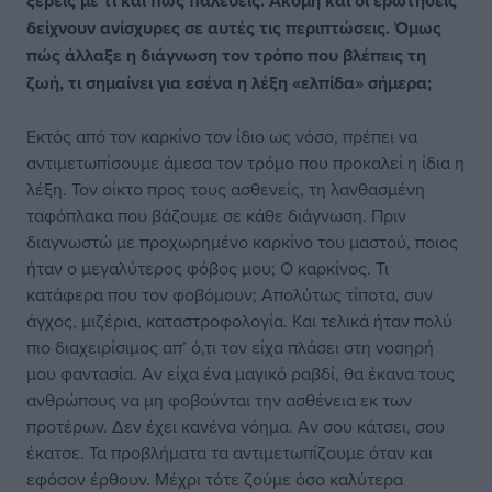
ξέρεις με τι και πώς παλεύεις. Ακόμη και οι ερωτήσεις
δείχνουν ανίσχυρες σε αυτές τις περιπτώσεις. Όμως
πώς άλλαξε η διάγνωση τον τρόπο που βλέπεις τη
ζωή, τι σημαίνει για εσένα η λέξη «ελπίδα» σήμερα;
Εκτός από τον καρκίνο τον ίδιο ως νόσο, πρέπει να
αντιμετωπίσουμε άμεσα τον τρόμο που προκαλεί η ίδια η
λέξη. Τον οίκτο προς τους ασθενείς, τη λανθασμένη
ταφόπλακα που βάζουμε σε κάθε διάγνωση. Πριν
διαγνωστώ με προχωρημένο καρκίνο του μαστού, ποιος
ήταν ο μεγαλύτερος φόβος μου; Ο καρκίνος. Τι
κατάφερα που τον φοβόμουν; Απολύτως τίποτα, συν
άγχος, μιζέρια, καταστροφολογία. Και τελικά ήταν πολύ
πιο διαχειρίσιμος απ’ ό,τι τον είχα πλάσει στη νοσηρή
μου φαντασία. Αν είχα ένα μαγικό ραβδί, θα έκανα τους
ανθρώπους να μη φοβούνται την ασθένεια εκ των
προτέρων. Δεν έχει κανένα νόημα. Αν σου κάτσει, σου
έκατσε. Τα προβλήματα τα αντιμετωπίζουμε όταν και
εφόσον έρθουν. Μέχρι τότε ζούμε όσο καλύτερα