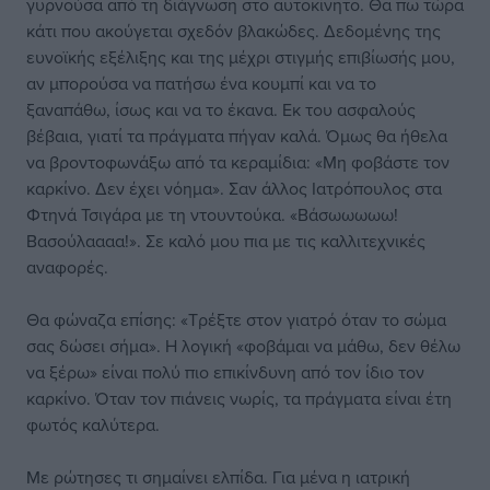
γυρνούσα από τη διάγνωση στο αυτοκίνητο. Θα πω τώρα
κάτι που ακούγεται σχεδόν βλακώδες. Δεδομένης της
ευνοϊκής εξέλιξης και της μέχρι στιγμής επιβίωσής μου,
αν μπορούσα να πατήσω ένα κουμπί και να το
ξαναπάθω, ίσως και να το έκανα. Εκ του ασφαλούς
βέβαια, γιατί τα πράγματα πήγαν καλά. Όμως θα ήθελα
να βροντοφωνάξω από τα κεραμίδια: «Μη φοβάστε τον
καρκίνο. Δεν έχει νόημα». Σαν άλλος Ιατρόπουλος στα
Φτηνά Τσιγάρα με τη ντουντούκα. «Βάσωωωωω!
Βασούλαααα!». Σε καλό μου πια με τις καλλιτεχνικές
αναφορές.
Θα φώναζα επίσης: «Τρέξτε στον γιατρό όταν το σώμα
σας δώσει σήμα». Η λογική «φοβάμαι να μάθω, δεν θέλω
να ξέρω» είναι πολύ πιο επικίνδυνη από τον ίδιο τον
καρκίνο. Όταν τον πιάνεις νωρίς, τα πράγματα είναι έτη
φωτός καλύτερα.
Με ρώτησες τι σημαίνει ελπίδα. Για μένα η ιατρική