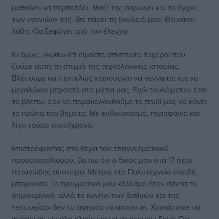
μαθαίνει να περπατάει. Μαζί της σαρώνει και το άγχος
των «γονιών» της. Θα πάρει τη δουλειά μου; Θα κάνει
λάθη; Θα ξεφύγει από τον έλεγχο;
Κι όμως, νιώθω ότι είμαστε απίστευτα τυχεροί που
ζούμε αυτή τη στιγμή της τεχνολογικής ιστορίας.
Βλέπουμε κάτι εντελώς καινούργιο να γεννιέται και να
μεγαλώνει μπροστά στα μάτια μας. Εγώ τουλάχιστον έτσι
το βλέπω. Σαν να παρακολουθούμε το παιδί μας να κάνει
τα πρώτα του βήματα. Με ενθουσιασμό, περηφάνια και
λίγο τρόμο ταυτόχρονα.
Επιστρέφοντας στο θέμα του επαγγελματικού
προσανατολισμού, θα πω ότι ο δικός μου στα 17 ήταν
παταγώδης αποτυχία. Μπήκα στο Πολυτεχνείο επειδή
μπορούσα. Το πραγματικό μου κάλεσμα ήταν πάντα το
δημιουργικό, αλλά το κυνήγι των βαθμών και της
«επιτυχίας» δεν το άφησαν να ακουστεί. Χρειάστηκε να
φτάσω σε μεγάλη ηλικία για να το ακούσω ξανά. Για