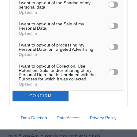
I want to opt-out of the Sharing of my
εργασιακό ήθος. Με όλο το ρίσκο της γενίκευσης,
personal data.
θεωρώ ότι οι Έλληνες δεν είμαστε άνθρωποι του
Opted In
αυστηρού 9-5. Κάνουμε το έξτρα μίλι. Αναλαμβάνουμε
I want to opt-out of the Sale of my
ευθύνη. Βρίσκουμε λύσεις. Έχουμε μια σπιρτάδα και μια
Personal Data.
πρακτικότητα που εκτιμώνται πολύ. Διακρίνω επίσης μια
Opted In
αξιοπρέπεια. Δεν κρυβόμαστε εύκολα πίσω από
I want to opt-out of processing my
δικαιολογίες. Αναλαμβάνουμε τις ευθύνες μας και
Personal Data for Targeted Advertising.
διεκπεραιώνουμε. Τώρα πώς καλλιεργήθηκε αυτή η
Opted In
κουλτούρα μέσα σε τόσα κακώς κείμενα, αδυνατώ να
I want to opt-out of Collection, Use,
εξηγήσω. Ίσως το περίφημο φιλότιμο να μην είναι τόσο
Retention, Sale, and/or Sharing of my
Personal Data that Is Unrelated with the
καραμέλα τελικά.
Purposes for which it was collected.
Opted In
Πολύ δυνατοί είμαστε και στην ικανότητα διαχείρισης
CONFIRM
κρίσεων. Την έχουμε μάθει με τον δύσκολο τρόπο.
Μεγαλώσαμε σε ένα περιβάλλον όπου συχνά έπρεπε να
αυτοσχεδιάσεις για να ξεμπερδέψεις καταστάσεις. Όταν
Data Deletion
Data Access
Privacy Policy
όμως αυτή η νοοτροπία συνδυάζεται με οργάνωση και
σεβασμό στις διαδικασίες, το «κατ’ εξαίρεση» παύει να
είναι δικαιολογία και γίνεται επαγγελματικό