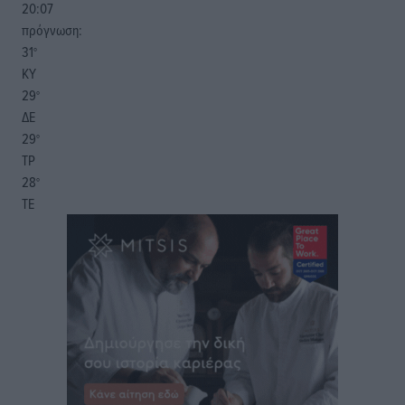
20:07
πρόγνωση:
31
°
ΚΥ
29
°
ΔΕ
29
°
ΤΡ
28
°
ΤΕ