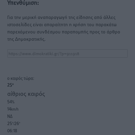
Υπενθύμιση:
Για την μερική αναπαραγωγή της είδησης από άλλες
ιστοσελίδες είναι απαραίτητη η χρήση του παρακάτω
παρεχόμενου συνδέσμου παραπομπής προς το άρθρο
της Δημοκρατικής.
o καιρός τώρα:
25
°
αίθριος καιρός
54
%
14
km/h
ΝΔ
25
26
°/
°
06:18