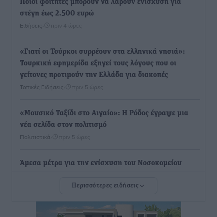
Ποιοι φοιτητές μπορούν να λάβουν ενίσχυση για
στέγη έως 2.500 ευρώ
Ειδήσεις
•
πριν 4 ώρες
«Γιατί οι Τούρκοι συρρέουν στα ελληνικά νησιά»:
Τουρκική εφημερίδα εξηγεί τους λόγους που οι
γείτονες προτιμούν την Ελλάδα για διακοπές
Τοπικές Ειδήσεις
•
πριν 5 ώρες
«Μουσικό Ταξίδι στο Αιγαίο»: Η Ρόδος έγραψε μια
νέα σελίδα στον πολιτισμό
Πολιτιστικά
•
πριν 5 ώρες
Άμεσα μέτρα για την ενίσχυση του Νοσοκομείου
Ρόδου και αντιμετώπιση των ελλείψεων προσωπικού
Περισσότερες ειδήσεις
ανακοίνωσε ο Άδωνις Γεωργιάδης
Τοπικές Ειδήσεις
•
πριν 5 ώρες