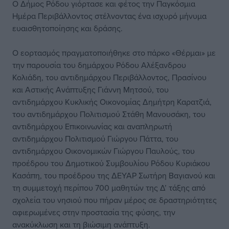
Ο Δήμος Ρόδου γιόρτασε και φέτος την Παγκόσμια
Ημέρα Περιβάλλοντος στέλνοντας ένα ισχυρό μήνυμα
ευαισθητοποίησης και δράσης.
Ο εορτασμός πραγματοποιήθηκε στο πάρκο «Θέρμαι» με
την παρουσία του δημάρχου Ρόδου Αλέξανδρου
Κολιάδη, του αντιδημάρχου Περιβάλλοντος, Πρασίνου
και Αστικής Ανάπτυξης Γιάννη Μητσού, του
αντιδημάρχου Κυκλικής Οικονομίας Δημήτρη Καρατζιά,
του αντιδημάρχου Πολιτισμού Στάθη Μανουσάκη, του
αντιδημάρχου Επικοινωνίας και αναπληρωτή
αντιδημάρχου Πολιτισμού Γιώργου Πάττα, του
αντιδημάρχου Οικονομικών Γιώργου Παυλούς, του
προέδρου του Δημοτικού Συμβουλίου Ρόδου Κυριάκου
Κασάπη, του προέδρου της ΔΕΥΑΡ Σωτήρη Βαγιανού και
τη συμμετοχή περίπου 700 μαθητών της Δ’ τάξης από
σχολεία του νησιού που πήραν μέρος σε δραστηριότητες
αφιερωμένες στην προστασία της φύσης, την
ανακύκλωση και τη βιώσιμη ανάπτυξη.