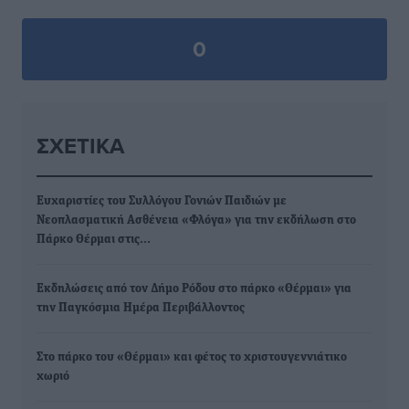
0
ΣΧΕΤΙΚΆ
Eυχαριστίες του Συλλόγου Γονιών Παιδιών με
Νεοπλασματική Ασθένεια «Φλόγα» για την εκδήλωση στο
Πάρκο Θέρμαι στις…
Εκδηλώσεις από τον Δήμο Ρόδου στο πάρκο «Θέρμαι» για
την Παγκόσμια Ημέρα Περιβάλλοντος
Στο πάρκο του «Θέρμαι» και φέτος το χριστουγεννιάτικο
χωριό