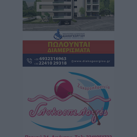
Iατρικός Σύλλογος Ροδου προς Α. Γεωργιάδη:
Στρατηγικές Προτάσεις για την Ενίσχυση της
Δημόσιας Υγείας στη Νησιωτική Ελλάδα και στα
Νοσοκομεία της Γ΄ Ζώνης
Τοπικές Ειδήσεις
•
πριν 5 ώρες
Πάνθηρες: Ξεκίνησαν αισιόδοξοι για την παρθενική
“πτήση” τους
Αθλητικά
•
πριν 6 ώρες
Άρης Αρχαγγέλου: Στο πλευρό του άτυχου Ιάκωβου
Θωμά
Αθλητικά
•
πριν 6 ώρες
Φοίβος: Η μεγάλη επιστροφή του Μπρένο Σαλβατιέρα
Αθλητικά
•
πριν 6 ώρες