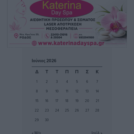
Η υπογεννητικότητα βάζει λουκέτο σε 11 σχολεία
Πρωτοβάθμιας στα Δωδεκάνησα
Ρεπορτάζ
•
πριν 2 ώρες
Κ. Σπανός: Παρά την αυξημένη τουριστική κίνηση, η
αγορά της Ρόδου κινείται κάτω από τις προσδοκίες
Ρεπορτάζ
•
πριν 2 ώρες
Ιούνιος 2026
Ο λαγοκέφαλος βρήκε επιτέλους τιμή, μένει να βρεθεί
Δ
Τ
Τ
Π
Π
Σ
Κ
και σχέδιο
1
2
3
4
5
6
7
Δημο-Κρίσεις
•
πριν 2 ώρες
8
9
10
11
12
13
14
Το ΠΑΣΟΚ στα Δωδεκάνησα ψάχνει έξι και του
15
16
17
18
19
20
21
περισσεύουν 14
22
23
24
25
26
27
28
Δημο-Κρίσεις
•
πριν 2 ώρες
29
30
Η Ροδιακή Επαυλη περιμένει ακόμα να βρεθεί κάποιος
« Μάι
Ιούλ »