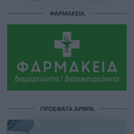
να την αναλάβει
Δημο-Κρίσεις
•
πριν 2 ώρες
ΦΑΡΜΑΚΕΙΑ
Ενας υπουργός που έρχεται στη Ρόδο με λύσεις και
όχι με υποσχέσεις
Δημο-Κρίσεις
•
πριν 2 ώρες
Ροδάκινα: 9 οφέλη στην υγεία του ανθρώπου
Τοπικές Ειδήσεις
•
πριν 2 ώρες
Καιρός «hot – dry – windy» τις επόμενες 48 ώρες στη
χώρα
Ειδήσεις
•
πριν 14 ώρες
ΠΡΟΣΦΑΤΑ ΑΡΘΡΑ
Δύο σχολεία της Λέρου αλλάζουν όψη με δωρεά
αγάπης για τα παιδιά
Τοπικές Ειδήσεις
•
πριν 15 ώρες