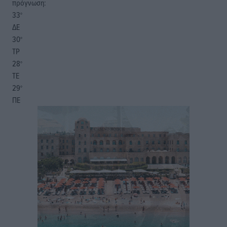
πρόγνωση:
33
°
ΔΕ
30
°
ΤΡ
28
°
ΤΕ
29
°
ΠΕ