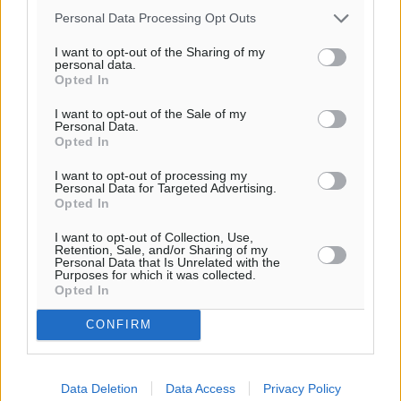
Personal Data Processing Opt Outs
I want to opt-out of the Sharing of my
Ροή ειδήσεων
personal data.
Opted In
I want to opt-out of the Sale of my
Δεύτερη πηγή εισοδήματος για τους επαγγελματίες
Personal Data.
Opted In
ψαράδες ο αλιευτικός τουρισμός
Ειδήσεις
•
πριν 2 λεπτά
I want to opt-out of processing my
Personal Data for Targeted Advertising.
Opted In
Ακαθάριστα οικόπεδα: Τι γίνεται όταν ο ιδιοκτήτης
I want to opt-out of Collection, Use,
δεν τα καθαρίσει – Πώς κινούνται δήμοι και ΠΣ,
Retention, Sale, and/or Sharing of my
ποιος πληρώνει τον λογαριασμό
Personal Data that Is Unrelated with the
Purposes for which it was collected.
Τοπικές Ειδήσεις
•
πριν 10 λεπτά
Opted In
CONFIRM
Πού κινούνται οι κρατήσεις last minute σε Ελλάδα
από Γερμανούς
Ειδήσεις
•
πριν 15 λεπτά
Data Deletion
Data Access
Privacy Policy