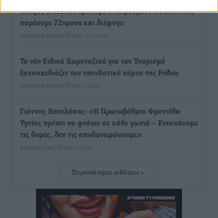
Οδηγός στη Ρόδο τράκαρε σταθμευμένο αυτοκίνητο,
παρέσυρε 72χρονο και διέφυγε
Τοπικές Ειδήσεις
•
πριν 23 λεπτά
Το νέο Ειδικό Χωροταξικό για τον Τουρισμό
ξανασχεδιάζει τον επενδυτικό χάρτη της Ρόδου
Τοπικές Ειδήσεις
•
πριν 1 ώρα
Γιάννης Βασιλάκης: «Η Πρωτοβάθμια Φροντίδα
Υγείας πρέπει να φτάνει σε κάθε γωνιά – Ενισχύουμε
τις δομές, δεν τις αποδυναμώνουμε»
Συνεντεύξεις
•
πριν 1 ώρα
Περισσότερες ειδήσεις
Ιδρυμα Ωνάση: Το όραμα πίσω από τα δύο νέα
σχολεία της Ρόδου
Συνεντεύξεις
•
πριν 1 ώρα