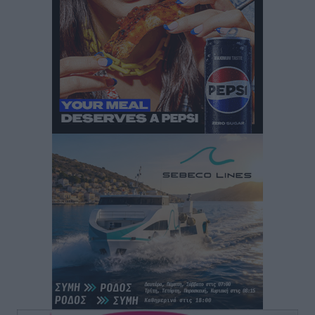
Μιχάλης Χουρδάκης: «Η χώρα χρειάζεται μια
αξιόπιστη εναλλακτική κυβερνητική πρόταση»
Συνεντεύξεις
•
πριν 1 ώρα
Σεβ. Μητροπολίτης Ρόδου κ. Κύριλλος: «Ο Αύγουστος
είναι ο μήνας της Παναγίας και η Θεία Λειτουργία η
καρδιά της ζωής της Εκκλησίας»
Συνεντεύξεις
•
πριν 1 ώρα
Πρέσβης της Βραζιλίας: «Η Ελλάδα και η Βραζιλία
έχουν τεράστιες ευκαιρίες συνεργασίας – Η Ρόδος
μπορεί να διαδραματίσει σημαντικό ρόλο»
Συνεντεύξεις
•
πριν 1 ώρα
Τσαμπίκα Διαμαντή: Η Ρόδος δεν μπορεί να σχεδιάζει
το μέλλον της μέσα στην αβεβαιότητα
Συνεντεύξεις
•
πριν 1 ώρα