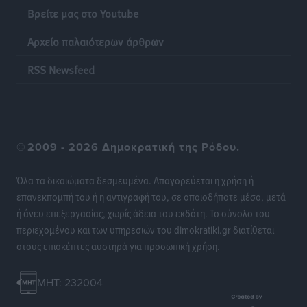
Βρείτε μας στο Youtube
ΔΕΑΣ Δάφνη Ρόδου: Η Ευαγγελία Τετράδη στο
Αρχείο παλαιότερων άρθρων
τεχνικό επιτελείο
Αθλητικά
•
πριν 23 ώρες
RSS Newsfeed
Γ.Σ. Διαγόρας: Το οργανόγραμμα των Ακαδημιών
Αθλητικά
•
πριν 23 ώρες
©
2009 - 2026 Δημοκρατική της Ρόδου.
Σταυρός Καλυθιών: Απέκτησε και την Ειρήνη
Καρελλάκη
Όλα τα δικαιώματα δεσμευμένα. Απαγορεύεται η χρήση ή
Αθλητικά
•
πριν 23 ώρες
επανεκπομπή του ή η αντιγραφή του, σε οποιοδήποτε μέσο, μετά
ή άνευ επεξεργασίας, χωρίς άδεια του εκδότη. Το σύνολο του
Πρωτάθλημα Καλαθοσφαίρισης Δικηγορικών
περιεχομένου και των υπηρεσιών του dimokratiki.gr διατίθεται
Συλλόγων Ελλάδας και Κύπρου: Η Ρόδος φιλοξένησε
στους επισκέπτες αυστηρά για προσωπική χρήση.
με επιτυχία την 17η διοργάνωση
Αθλητικά
•
πριν 24 ώρες
MHT: 232004