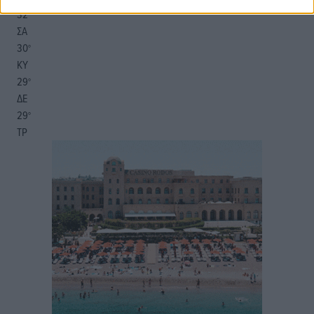
32
°
ΣΑ
30
°
ΚΥ
29
°
ΔΕ
29
°
ΤΡ