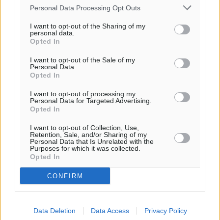
Personal Data Processing Opt Outs
Για την μερική αναπαραγωγή της είδησης από άλλες
ιστοσελίδες είναι απαραίτητη η χρήση του παρακάτω
I want to opt-out of the Sharing of my
παρεχόμενου συνδέσμου παραπομπής προς το άρθρο
personal data.
Opted In
της Δημοκρατικής.
I want to opt-out of the Sale of my
Personal Data.
Opted In
I want to opt-out of processing my
Personal Data for Targeted Advertising.
o καιρός τώρα:
Opted In
30
°
I want to opt-out of Collection, Use,
αίθριος καιρός
Retention, Sale, and/or Sharing of my
Personal Data that Is Unrelated with the
85
%
Purposes for which it was collected.
Opted In
14
km/h
Δ
CONFIRM
29
30
°/
°
06:18
20:07
Data Deletion
Data Access
Privacy Policy
πρόγνωση: