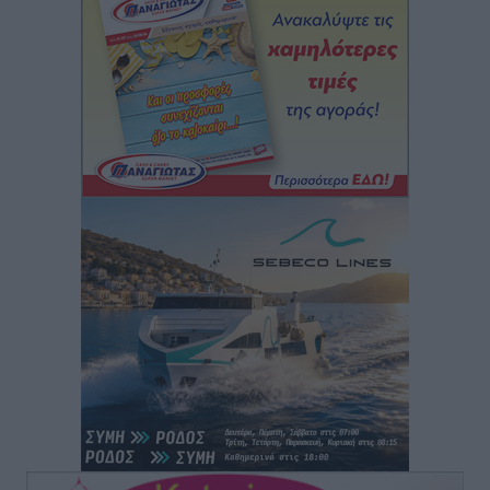
Αθλητικά
•
πριν 3 ώρες
Εθνική Ανδρών: Ραντεβού στο Telekom Center Athens
Αθλητικά
•
πριν 3 ώρες
ΕΠΟ: Απέσυρε τη στήριξή της στην υποψηφιότητα
του Ινφαντίνο
Αθλητικά
•
πριν 3 ώρες
Φοίβος Κω: Το «ευχαριστώ» για το 9ο Kos 3X3
Basketball Festival
Αθλητικά
•
πριν 3 ώρες
6ο Kalymnos 3X3: Ολοκληρώθηκε με μεγάλη επιτυχία,
νικητές οι VAR!
Αθλητικά
•
πριν 3 ώρες