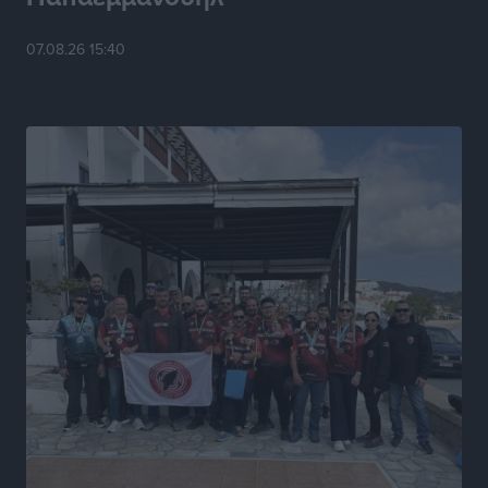
Ο Ακύλας στη Ρόδο 10 Αυγούστου στο βοηθητικό
07.08.26 15:40
στάδιο Διαγόρα
Πολιτιστικά
•
πριν 5 ώρες
Τη χρηματοδότηση των καμένων εκτάσεων στην
Κάλυμνο, των αναγκαίων αντιπλημμυρικών και
αντιδιαβρωτικών έργων και την άμεση ενίσχυση
αγροτών και κτηνοτρόφων που υπέστησαν ζημιές,
ζητά ο Μάνος Κόνσολας
Τοπικές Ειδήσεις
•
πριν 5 ώρες
Θεσμοθετείται από σήμερα το νέο Ειδικό Χωροταξικό
Πλαίσιο για τον Τουρισμό με κοινή υπουργική
απόφαση
Ειδήσεις
•
πριν 6 ώρες
4η Γιορτή των Γιαρένιων στ’ Απόλλωνα Ρόδου το