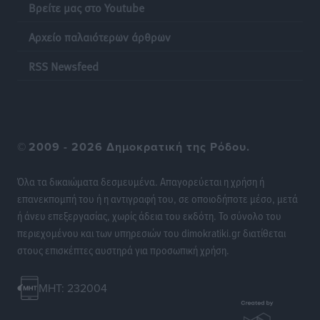
Βρείτε μας στο Youtube
Οικοδομική «ανάσα» στη Ρόδο: Αυξάνονται οι άδειες,
Αρχείο παλαιότερων άρθρων
οι επεκτάσεις, οι ενεργειακές αναβαθμίσεις σε
ολόκληρο το νησί
RSS Newsfeed
Ειδήσεις
•
πριν 8 ώρες
Στη Ρόδο απολαμβάνει τις καλοκαιρινές της διακοπές
η Φαίη Σκορδά
©
2009 - 2026 Δημοκρατική της Ρόδου.
Τοπικές Ειδήσεις
•
πριν 8 ώρες
Όλα τα δικαιώματα δεσμευμένα. Απαγορεύεται η χρήση ή
Χειρουργικές ομάδες στην Κάλυμνο: Το νέο μοντέλο
επανεκπομπή του ή η αντιγραφή του, σε οποιοδήποτε μέσο, μετά
του ΕΣΥ φέρνει τις επεμβάσεις κοντά στους νησιώτες
ή άνευ επεξεργασίας, χωρίς άδεια του εκδότη. Το σύνολο του
Ρεπορτάζ
•
πριν 9 ώρες
περιεχομένου και των υπηρεσιών του dimokratiki.gr διατίθεται
στους επισκέπτες αυστηρά για προσωπική χρήση.
Οι χειροπέδες στην Πάρο έδεσαν τα χέρια όλης της
Αυτοδιοίκησης
MHT: 232004
Δημο-Κρίσεις
•
πριν 9 ώρες