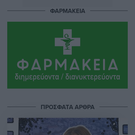
ΦΑΡΜΑΚΕΙΑ
Στο Α΄ Νεκροταφείο το μνημόσυνο για τον έναν χρόνο
από τον θάνατο της Λένας Σαμαρά
Ειδήσεις
•
πριν 5 ώρες
Κυριάκος Μητσοτάκης: Ανάσα στα Χανιά, αλλά με το
βλέμμα στη ΔΕΘ και τις εκλογές του 2027
Ειδήσεις
•
πριν 5 ώρες
Γ. Χατζημάρκος από το Μέγαρο Μαξίμου: “Ο
τουρισμός μπορεί να γίνει ο μεγαλύτερος πελάτης της
ελληνικής βιομηχανίας”
Τοπικές Ειδήσεις
•
πριν 5 ώρες
ΠΡΟΣΦΑΤΑ ΑΡΘΡΑ
Έρευνα ΕΟΤ: Οι Ευρωπαίοι ταξιδιώτες «ψηφίζουν»
Ελλάδα
Ειδήσεις
•
πριν 5 ώρες