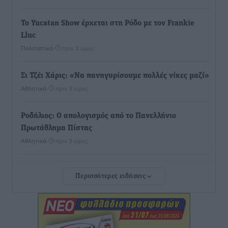
Το Yucatan Show έρχεται στη Ρόδο με τον Frankie
Lluc
Πολιτιστικά
•
πριν 3 ώρες
Σι Τζέι Χάρις: «Να πανηγυρίσουμε πολλές νίκες μαζί»
Αθλητικά
•
πριν 3 ώρες
Ροδήλιος: Ο απολογισμός από το Πανελλήνιο
Πρωτάθλημα Πίστας
Αθλητικά
•
πριν 3 ώρες
Διαγόρας: Μετεγγραφικό ντεμαράζ
Περισσότερες ειδήσεις
Αθλητικά
•
πριν 3 ώρες
Γ.Σ. Διαγόρας: Εντατική προετοιμασία και επιστροφή
Ρίζου στις Ακαδημίες