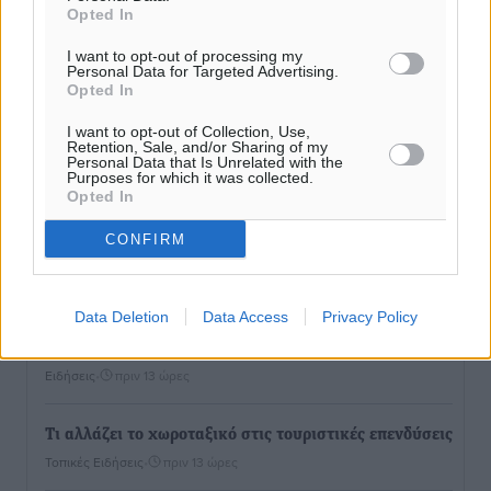
Opted In
I want to opt-out of processing my
Personal Data for Targeted Advertising.
Opted In
I want to opt-out of Collection, Use,
Retention, Sale, and/or Sharing of my
Personal Data that Is Unrelated with the
Purposes for which it was collected.
Opted In
CONFIRM
Ροή ειδήσεων
Data Deletion
Data Access
Privacy Policy
Τριήμερο εξόδου: Πάνω από 129.000 επιβάτες
αναχωρούν από Πειραιά, Ραφήνα και Λαύριο
Ειδήσεις
•
πριν 13 ώρες
Τι αλλάζει το χωροταξικό στις τουριστικές επενδύσεις
Τοπικές Ειδήσεις
•
πριν 13 ώρες