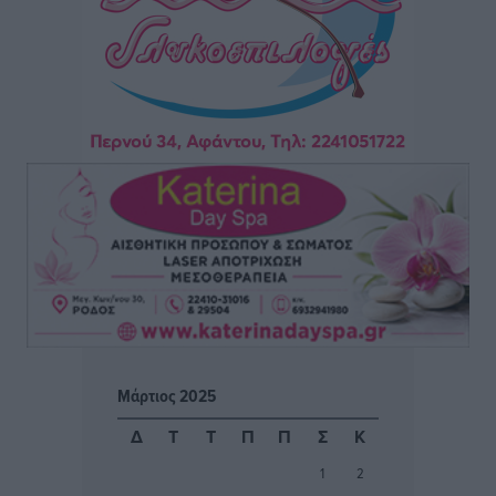
Φοίβος: Η μεγάλη επιστροφή του Μπρένο Σαλβατιέρα
Αθλητικά
•
πριν 14 ώρες
Κλεάνθης: Έτοιμες οι κάρτες διαρκείας της νέας
σεζόν
Αθλητικά
•
πριν 15 ώρες
Ατρόμητος Διμυλιάς: Ο Μαργαρίτης και μία
αδιαπραγμάτευτη φιλοσοφία
Αθλητικά
•
πριν 15 ώρες
Γ.Σ. Διαγόρας: Επέστρεψε στις Ακαδημίες η Ειρήνη
Μάρτιος 2025
Παπαεμμανουήλ
Αθλητικά
•
πριν 16 ώρες
Δ
Τ
Τ
Π
Π
Σ
Κ
1
2
ΣΚΟΕ: Σαββατοκύριακο με αγώνες από τον Σ.Σ. Ρόδου