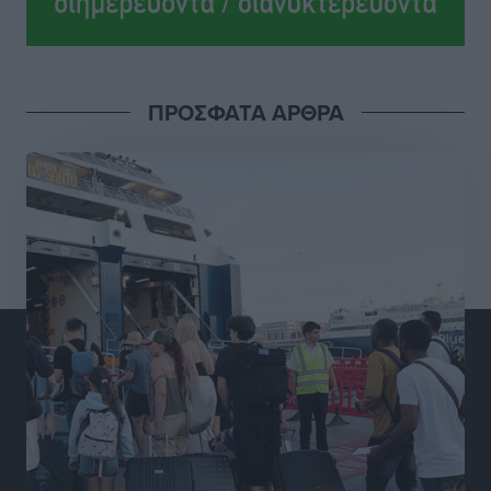
Πρωτάθλημα Πίστας
Αθλητικά
•
πριν 18 ώρες
Διαγόρας: Μετεγγραφικό ντεμαράζ
ΠΡΟΣΦΑΤΑ ΑΡΘΡΑ
Αθλητικά
•
πριν 18 ώρες
Γ.Σ. Διαγόρας: Εντατική προετοιμασία και επιστροφή
Ρίζου στις Ακαδημίες
Αθλητικά
•
πριν 18 ώρες
Εθνική Ανδρών: Ραντεβού στο Telekom Center Athens
Αθλητικά
•
πριν 18 ώρες
ΕΠΟ: Απέσυρε τη στήριξή της στην υποψηφιότητα
του Ινφαντίνο
Αθλητικά
•
πριν 18 ώρες