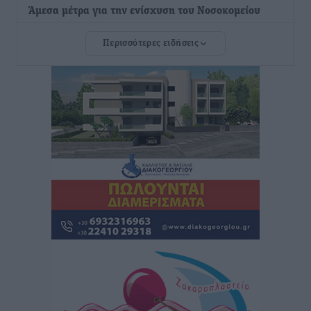
Άμεσα μέτρα για την ενίσχυση του Νοσοκομείου
Ρόδου και αντιμετώπιση των ελλείψεων προσωπικού
Περισσότερες ειδήσεις
ανακοίνωσε ο Άδωνις Γεωργιάδης
Τοπικές Ειδήσεις
•
πριν 14 ώρες
Iατρικός Σύλλογος Ροδου προς Α. Γεωργιάδη:
Στρατηγικές Προτάσεις για την Ενίσχυση της
Δημόσιας Υγείας στη Νησιωτική Ελλάδα και στα
Νοσοκομεία της Γ΄ Ζώνης
Τοπικές Ειδήσεις
•
πριν 14 ώρες
Πάνθηρες: Ξεκίνησαν αισιόδοξοι για την παρθενική
“πτήση” τους
Αθλητικά
•
πριν 14 ώρες
Άρης Αρχαγγέλου: Στο πλευρό του άτυχου Ιάκωβου
Θωμά
Αθλητικά
•
πριν 14 ώρες