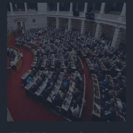
Γ. Χατζημάρκος από το Μέγαρο Μαξίμου: “Ο
τουρισμός μπορεί να γίνει ο μεγαλύτερος πελάτης της
ελληνικής βιομηχανίας”
Τοπικές Ειδήσεις
•
πριν 20 ώρες
Έρευνα ΕΟΤ: Οι Ευρωπαίοι ταξιδιώτες «ψηφίζουν»
Ελλάδα
Ειδήσεις
•
πριν 20 ώρες
Άκυρες οι εγκύκλιοι που δεν αναρτώνται,
υποχρεωτική η δημοσίευσή τους από την 1η
Οκτωβρίου
Ειδήσεις
•
πριν 20 ώρες
Καύσιμα: «Καίνε» οι τιμές και στα νησιά μας – Γιατί
δεν πέφτουν και πότε μπορεί να έρθει αποκλιμάκωση
Τοπικές Ειδήσεις
•
πριν 20 ώρες