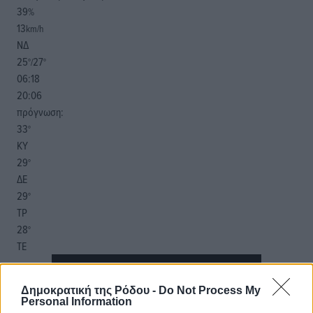
39
%
13
km/h
ΝΔ
25
27
°/
°
06:18
20:06
πρόγνωση:
33
°
ΚΥ
29
°
ΔΕ
29
°
ΤΡ
28
°
ΤΕ
Δημοκρατική της Ρόδου -
Do Not Process My
Personal Information