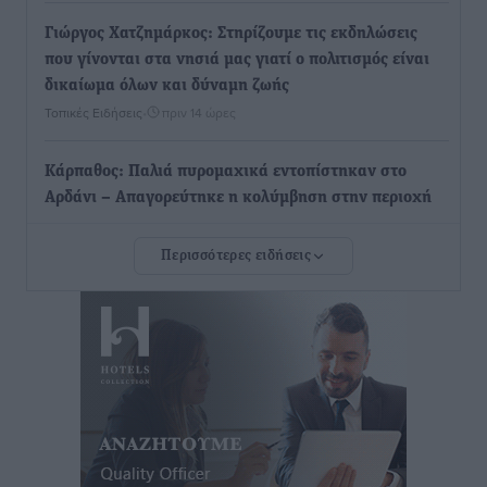
Γιώργος Χατζημάρκος: Στηρίζουμε τις εκδηλώσεις
που γίνονται στα νησιά μας γιατί ο πολιτισμός είναι
δικαίωμα όλων και δύναμη ζωής
Τοπικές Ειδήσεις
•
πριν 14 ώρες
Κάρπαθος: Παλιά πυρομαχικά εντοπίστηκαν στο
Αρδάνι – Απαγορεύτηκε η κολύμβηση στην περιοχή
Τοπικές Ειδήσεις
•
πριν 14 ώρες
Περισσότερες ειδήσεις
Τουρνάς για φωτιές: «Κανένα περιθώριο
εφησυχασμού» – Σε πλήρη ετοιμότητα ο μηχανισμός
Ειδήσεις
•
πριν 15 ώρες
Καιρός: Επιμένουν οι υψηλές θερμοκρασίες – Ισχυρά
μελτέμια έως 9 μποφόρ, σε «Red Code» 6 περιοχές
Τοπικές Ειδήσεις
•
πριν 15 ώρες