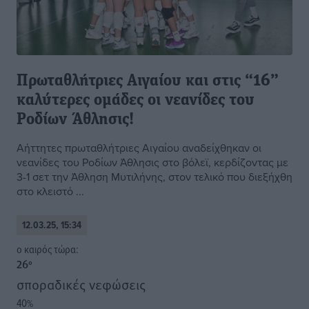
Πρωταθλήτριες Αιγαίου και στις “16”
καλύτερες ομάδες οι νεανίδες του
Ροδίων Άθλησις!
Αήττητες πρωταθλήτριες Αιγαίου αναδείχθηκαν οι
νεανίδες του Ροδίων Άθλησις στο βόλεϊ, κερδίζοντας με
3-1 σετ την Άθληση Μυτιλήνης, στον τελικό που διεξήχθη
στο κλειστό ...
12.03.25, 15:34
o καιρός τώρα:
26
°
σποραδικές νεφώσεις
40
%