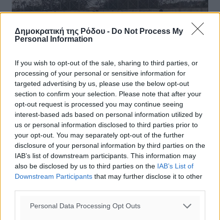
Δημοκρατική της Ρόδου -
Do Not Process My
Personal Information
If you wish to opt-out of the sale, sharing to third parties, or
processing of your personal or sensitive information for
targeted advertising by us, please use the below opt-out
section to confirm your selection. Please note that after your
opt-out request is processed you may continue seeing
Κλεάνθης: Επανέρχεται σε κατάσταση
interest-based ads based on personal information utilized by
πληρότητας
us or personal information disclosed to third parties prior to
your opt-out. You may separately opt-out of the further
Ανάμεικτα συναισθήματα άφησε στις τάξεις του
disclosure of your personal information by third parties on the
Κλεάνθη η ήττα με 1-0 από τον Απόλλωνα Καλυθιών, για
IAB’s list of downstream participants. This information may
την 24η αγωνιστική του πρωταθλήματος της Α’
also be disclosed by us to third parties on the
IAB’s List of
κατηγορίας Blue Star ...
Downstream Participants
that may further disclose it to other
third parties.
12.03.25, 18:40
Personal Data Processing Opt Outs