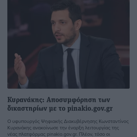
Κυρανάκης: Αποσυμφόρηση των
δικαστηρίων με το pinakio.gov.gr
Ο υφυπουργός Ψηφιακής Διακυβέρνησης Κωνσταντίνος
Κυρανάκης ανακοίνωσε την έναρξη λειτουργίας της
νέας πλατφόρμας pinakio.gov.gr. Πλέον, τόσο οι