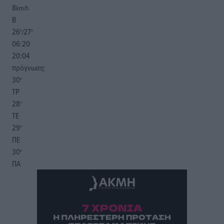
8
km/h
Β
26
27
°/
°
06:20
20:04
πρόγνωση:
30
°
ΤΡ
28
°
ΤΕ
29
°
ΠΕ
30
°
ΠΑ