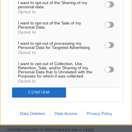
I want to opt-out of the Sharing of my
personal data.
Opted In
I want to opt-out of the Sale of my
Personal Data.
Opted In
I want to opt-out of processing my
Personal Data for Targeted Advertising.
Opted In
I want to opt-out of Collection, Use,
Retention, Sale, and/or Sharing of my
Personal Data that Is Unrelated with the
Purposes for which it was collected.
Opted In
CONFIRM
Κλεόβουλος: Μοναδικό fair play
ενόψει Κυπέλλου
Data Deletion
Data Access
Privacy Policy
Όταν ο σκοπός δεν αγιάζει τα μέσα και στην πρώτη θέση
τοποθετούνται το ποδόσφαιρο και ο υγιής