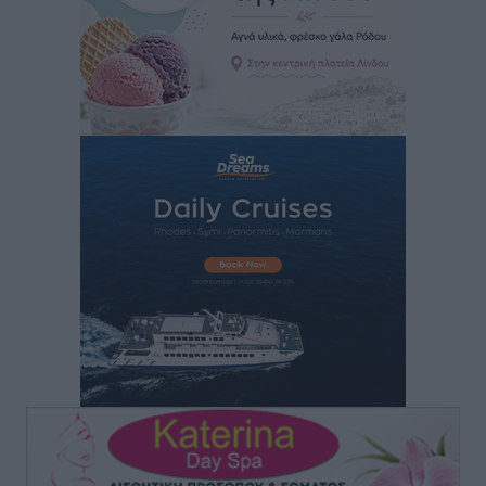
Πού κινούνται οι κρατήσεις last minute σε Ελλάδα
από Γερμανούς
Ειδήσεις
•
πριν 2 ώρες
Οδηγός στη Ρόδο τράκαρε σταθμευμένο αυτοκίνητο,
παρέσυρε 72χρονο και διέφυγε
Τοπικές Ειδήσεις
•
πριν 2 ώρες
Το νέο Ειδικό Χωροταξικό για τον Τουρισμό
ξανασχεδιάζει τον επενδυτικό χάρτη της Ρόδου
Τοπικές Ειδήσεις
•
πριν 3 ώρες
Γιάννης Βασιλάκης: «Η Πρωτοβάθμια Φροντίδα
Υγείας πρέπει να φτάνει σε κάθε γωνιά – Ενισχύουμε
τις δομές, δεν τις αποδυναμώνουμε»
Συνεντεύξεις
•
πριν 3 ώρες