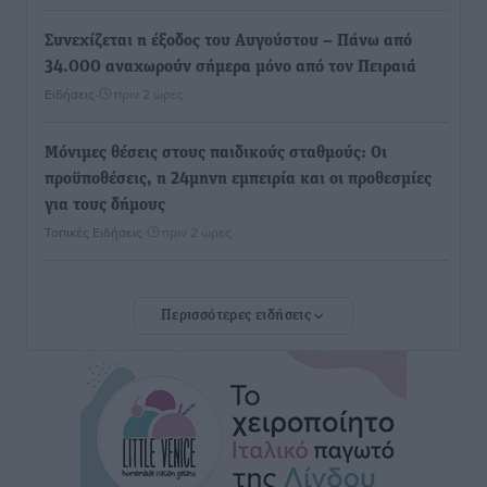
Συνεχίζεται η έξοδος του Αυγούστου – Πάνω από
34.000 αναχωρούν σήμερα μόνο από τον Πειραιά
Ειδήσεις
•
πριν 2 ώρες
Μόνιμες θέσεις στους παιδικούς σταθμούς: Οι
προϋποθέσεις, η 24μηνη εμπειρία και οι προθεσμίες
για τους δήμους
Τοπικές Ειδήσεις
•
πριν 2 ώρες
Δεύτερη πηγή εισοδήματος για τους επαγγελματίες
Περισσότερες ειδήσεις
ψαράδες ο αλιευτικός τουρισμός
Ειδήσεις
•
πριν 2 ώρες
Ακαθάριστα οικόπεδα: Τι γίνεται όταν ο ιδιοκτήτης
δεν τα καθαρίσει – Πώς κινούνται δήμοι και ΠΣ,
ποιος πληρώνει τον λογαριασμό
Τοπικές Ειδήσεις
•
πριν 2 ώρες