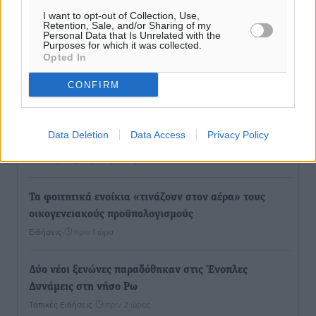
Ροή ειδήσεων
I want to opt-out of Collection, Use,
Retention, Sale, and/or Sharing of my
Personal Data that Is Unrelated with the
Purposes for which it was collected.
Τουρνάς για φωτιές: «Κανένα περιθώριο
Opted In
εφησυχασμού» – Σε πλήρη ετοιμότητα ο μηχανισμός
CONFIRM
Ειδήσεις
•
πριν 33 λεπτά
Καιρός: Επιμένουν οι υψηλές θερμοκρασίες – Ισχυρά
Data Deletion
Data Access
Privacy Policy
μελτέμια έως 9 μποφόρ, σε «Red Code» 6 περιοχές
Τοπικές Ειδήσεις
•
πριν 1 ώρα
Τα φοιτητικά ενοίκια «τινάζουν στον αέρα» τους
οικογενειακούς προϋπολογισμούς
Ειδήσεις
•
πριν 1 ώρα
Δύο νέοι ξενώνες παραδόθηκαν στις Ένοπλες
Δυνάμεις στη νήσο Ρω
Τοπικές Ειδήσεις
•
πριν 2 ώρες