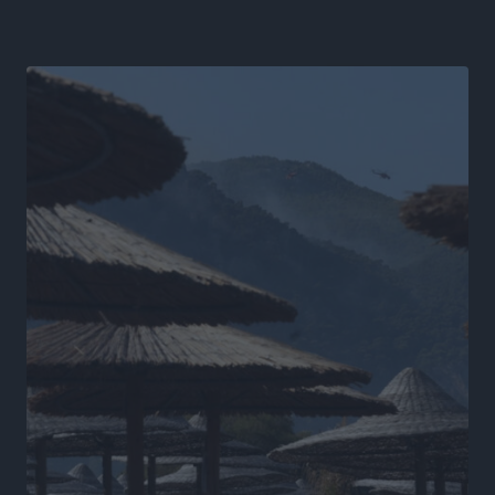
Ειδήσεις
•
πριν 16 ώρες
Δύο σχολεία της Λέρου αλλάζουν όψη με δωρεά
αγάπης για τα παιδιά
Τοπικές Ειδήσεις
•
πριν 17 ώρες
Τουρισμός: Με θετικό πρόσημο έως τώρα η χρονιά,
παρά τα σκαμπανεβάσματα
Ειδήσεις
•
πριν 17 ώρες
Χαρ. Ναβροζίδης στον RV «Σε τρία χρόνια θα είμαστε
η πιο ψηφιακή Περιφέρεια της χώρας» Δημοπρατείται
το έργο ψηφιακού μετασχηματισμού
Τοπικές Ειδήσεις
•
πριν 17 ώρες
Airbnb vs ξενοδοχεία – Πώς αλλάζει ο χάρτης της
φιλοξενίας
Ειδήσεις
•
πριν 17 ώρες