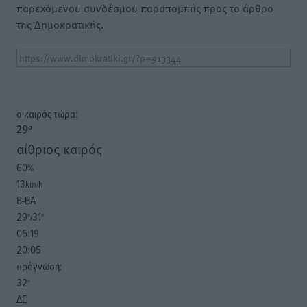
παρεχόμενου συνδέσμου παραπομπής προς το άρθρο
της Δημοκρατικής.
o καιρός τώρα:
29
°
αίθριος καιρός
60
%
13
km/h
Β-ΒΑ
29
31
°/
°
06:19
20:05
πρόγνωση:
32
°
ΔΕ