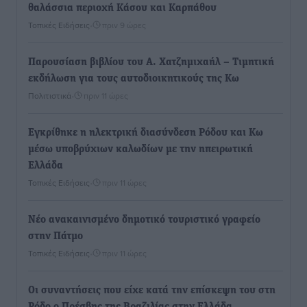
θαλάσσια περιοχή Κάσου και Καρπάθου
Τοπικές Ειδήσεις
•
πριν 9 ώρες
Παρουσίαση βιβλίου του Α. Χατζημιχαήλ – Τιμητική
εκδήλωση για τους αυτοδιοικητικούς της Κω
Πολιτιστικά
•
πριν 11 ώρες
Εγκρίθηκε η ηλεκτρική διασύνδεση Ρόδου και Κω
μέσω υποβρύχιων καλωδίων με την ηπειρωτική
Ελλάδα
Τοπικές Ειδήσεις
•
πριν 11 ώρες
Νέο ανακαινισμένο δημοτικό τουριστικό γραφείο
στην Πάτμο
Τοπικές Ειδήσεις
•
πριν 11 ώρες
Οι συναντήσεις που είχε κατά την επίσκεψη του στη
Ρόδο ο Πρέσβης της Βραζιλίας στην Ελλάδα