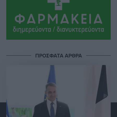
ΠΑΜΕ ΣΤΟΙΧΗΜΑ: Περισσότερα από 95 εκατομμύρια
ευρώ σε κέρδη μοίρασε τον Ιούλιο
Αθλητικά
•
πριν 14 ώρες
Ολοκλήρωση του έργου αναβάθμισης των
υποδομών του Νεστορίδειου Μελάθρου
Τοπικές Ειδήσεις
•
πριν 14 ώρες
ΠΡΟΣΦΑΤΑ ΑΡΘΡΑ
Γ.Σ. Διαγόρας: Στα «κυανέρυθρα» ο Janni Pembe
Αθλητικά
•
πριν 15 ώρες
Σύλληψη 21χρονου για ναρκωτικά στη Ρόδο
Τοπικές Ειδήσεις
•
πριν 16 ώρες
Με 13,1% κάλυψη εργαζομένων από συλλογικές
συμβάσεις, η Ελλάδα στον “πάτο” της ΕΕ
Απόψεις
•
πριν 16 ώρες