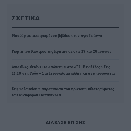
ΣΧΕΤΙΚΆ
Μπαζάρ μεταχειρισμένου βιβλίου στον Άγιο Ιωάννη
Γιορτή του Κάστρου της Κρητηνίας στις 27 και 28 Ιουνίου
Άγιο Φως: Φτάνει το απόγευμα στο «Ελ. Βενιζέλος» Στις
21:20 στη Ρόδο – Στα Ιεροσόλυμα ελληνική αντιπροσωπεία
Στις 12 Ιουνίου η παρουσίαση του πρώτου μυθιστορήματος
του Νικηφόρου Παπανικόλα
ΔΙΑΒΑΣΕ ΕΠΙΣΗΣ