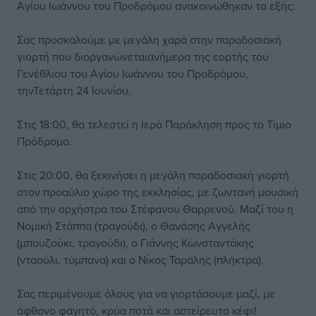
Αγίου Ιωάννου του Προδρόμου ανακοινώθηκαν τα εξής:
Σας προσκαλούμε με μεγάλη χαρά στην παραδοσιακή
γιορτή που διοργανώνεταιανήμερα της εορτής του
Γενέθλιου του Αγίου Ιωάννου του Προδρόμου,
τηνΤετάρτη 24 Ιουνίου.
Στις 18:00, θα τελεστεί η Ιερά Παράκληση προς το Τίμιο
Πρόδρομο.
Στις 20:00, θα ξεκινήσει η μεγάλη παραδοσιακή γιορτή
στον προαύλιο χώρο της εκκλησίας, με ζωντανή μουσική
από την ορχήστρα του Στέφανου Θαρρενού. Μαζί του η
Νομική Στάππα (τραγούδι), ο Θανάσης Αγγελής
(μπουζούκι, τραγούδι), ο Γιάννης Κωνσταντάκης
(νταούλι, τύμπανα) και ο Νίκος Ταράλης (πλήκτρα).
Σας περιμένουμε όλους για να γιορτάσουμε μαζί, με
άφθονο φαγητό, κρύα ποτά και αστείρευτο κέφι!