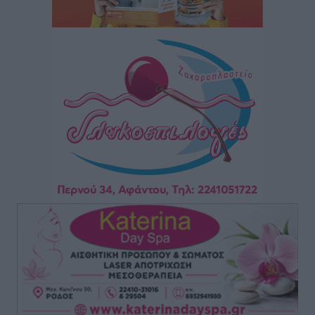
“Η Ευρώπη αντιμετώπιζε το προσφυγικό σαν ταινία
τρόμου” – Η συγκλονιστική μαρτυρία της Χαρούλας
Γιασιράνη στον RV για τα γεγονότα που οδήγησαν στο
Σύμφωνο της Λέρου
Τοπικές Ειδήσεις
•
πριν 13 ώρες
Συναυλία με τον Γιάννη Κότσιρα στις 21 Αυγούστου
Πολιτιστικά
•
πριν 13 ώρες
Έκτακτη συνεδρίαση της Δημοτικής Επιτροπής Ρόδου
αύριο Παρασκευή 7 Αυγούστου
Τοπικές Ειδήσεις
•
πριν 13 ώρες
ΑΕΡΑ: Δεν σταματάει να ενισχύεται, νέο απόκτημα ο
Μητρόπουλος
Αθλητικά
•
πριν 13 ώρες
Κλεάνθης: Δουλειές μετά ευχαριστιών στο γήπεδο,