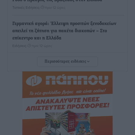
Τοπικές Ειδήσεις
•
πριν 12 ώρες
Γερμανική αγορά: Έλλειψη προσιτών ξενοδοχείων
απειλεί τη ζήτηση για πακέτα διακοπών – Στο
επίκεντρο και η Ελλάδα
Ειδήσεις
•
πριν 12 ώρες
Περισσότερες ειδήσεις
Νέο ξενοδοχείο στη Ρόδο για την H Hotels –
Χατζηλαζάρου – Προχωρά καινούργιο ξενοδοχείο
στην Κω
Τοπικές Ειδήσεις
•
πριν 13 ώρες
Αυτοκίνητο μπήκε παράνομα σε μονόδρομο στο
Μαστιχάρι – Αναποδογύρισε όχημα με μητέρα και
5χρονο παιδί
Τοπικές Ειδήσεις
•
πριν 13 ώρες