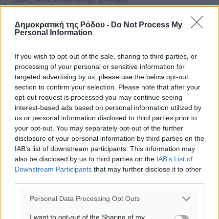
Δημοκρατική της Ρόδου -
Do Not Process My
Personal Information
o καιρός τώρα:
24
°
If you wish to opt-out of the sale, sharing to third parties, or
αίθριος καιρός
processing of your personal or sensitive information for
36
targeted advertising by us, please use the below opt-out
%
section to confirm your selection. Please note that after your
14
km/h
opt-out request is processed you may continue seeing
Δ-ΒΔ
interest-based ads based on personal information utilized by
24
26
°/
°
us or personal information disclosed to third parties prior to
06:18
your opt-out. You may separately opt-out of the further
20:07
disclosure of your personal information by third parties on the
πρόγνωση:
IAB’s list of downstream participants. This information may
31
also be disclosed by us to third parties on the
IAB’s List of
°
Downstream Participants
that may further disclose it to other
ΣΑ
third parties.
29
°
ΚΥ
Personal Data Processing Opt Outs
29
°
ΔΕ
I want to opt-out of the Sharing of my