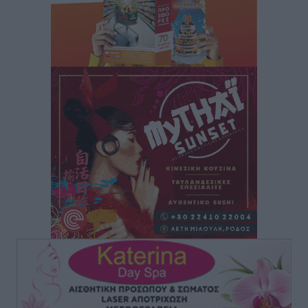
Τοπικές Ειδήσεις
•
πριν 9 ώρες
Ρόδος: «Βουλιάζει» από τουρίστες – Πάνω από 1 εκατ.
επιβάτες και 55 κρουαζιερόπλοια
Τοπικές Ειδήσεις
•
πριν 9 ώρες
Γ’ Εθνική Κατηγορία: Οι ημερομηνίες των
αγωνιστικών της κανονικής περιόδου
Αθλητικά
•
πριν 14 ώρες
Συνελήφθησαν δύο άτομα στην Κάρπαθο για άγρα
πελατών
Τοπικές Ειδήσεις
•
πριν 15 ώρες
Χωρίς υποχρεωτική παρουσία μικρών στη 12άδα
Αθλητικά
•
πριν 15 ώρες