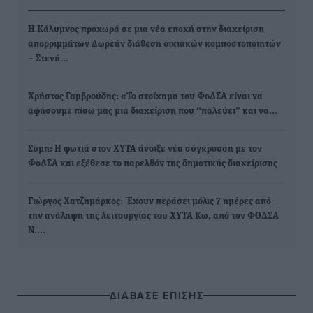
Η Κάλυμνος προχωρά σε μια νέα εποχή στην διαχείριση
απορριμμάτων Δωρεάν διάθεση οικιακών κομποστοποιητών
– Στενή…
Χρήστος Γαμβρούδης: «Το στοίχημα του ΦοΔΣΑ είναι να
αφήσουμε πίσω μας μια διαχείριση που “παλεύει” και να…
Σύμη: Η φωτιά στον ΧΥΤΑ άνοιξε νέα σύγκρουση με τον
ΦοΔΣΑ και εξέθεσε το παρελθόν της δημοτικής διαχείρισης
Γιώργος Χατζημάρκος: Έχουν περάσει μόλις 7 ημέρες από
την ανάληψη της λειτουργίας του ΧΥΤΑ Κω, από τον ΦΟΔΣΑ
Ν.…
ΔΙΑΒΑΣΕ ΕΠΙΣΗΣ