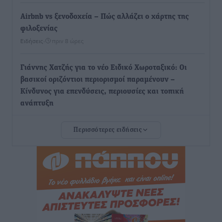
Airbnb vs ξενοδοχεία – Πώς αλλάζει ο χάρτης της
φιλοξενίας
Ειδήσεις
•
πριν 8 ώρες
Γιάννης Χατζής για το νέο Ειδικό Χωροταξικό: Οι
βασικοί οριζόντιοι περιορισμοί παραμένουν –
Κίνδυνος για επενδύσεις, περιουσίες και τοπική
ανάπτυξη
Τοπικές Ειδήσεις
•
πριν 9 ώρες
Περισσότερες ειδήσεις
Ευ. Τουρνάς: Απέναντι σε ακραία καιρικά φαινόμενα
δεν υπάρχουν περιθώρια εφησυχασμού
Ειδήσεις
•
πριν 9 ώρες
Στον Άγιο Νικόλαο Χάλκης ανοίγει ξανά το
ανανεωμένο εκκλησιαστικό μουσείο από τη Λέσχη
Lions Χάλκης