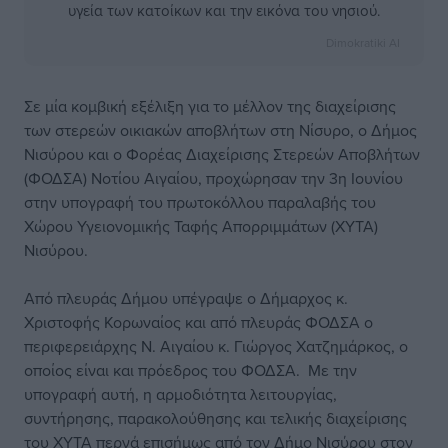
υγεία των κατοίκων και την εικόνα του νησιού.
Dimokratiki AI
Σε μία κομβική εξέλιξη για το μέλλον της διαχείρισης
των στερεών οικιακών αποβλήτων στη Νίσυρο, ο Δήμος
Νισύρου και ο Φορέας Διαχείρισης Στερεών Αποβλήτων
(ΦΟΔΣΑ) Νοτίου Αιγαίου, προχώρησαν την 3η Ιουνίου
στην υπογραφή του πρωτοκόλλου παραλαβής του
Χώρου Υγειονομικής Ταφής Απορριμμάτων (ΧΥΤΑ)
Νισύρου.
Από πλευράς Δήμου υπέγραψε ο Δήμαρχος κ.
Χριστοφής Κορωναίος και από πλευράς ΦΟΔΣΑ ο
περιφερειάρχης Ν. Αιγαίου κ. Γιώργος Χατζημάρκος, ο
οποίος είναι και πρόεδρος του ΦΟΔΣΑ. Με την
υπογραφή αυτή, η αρμοδιότητα λειτουργίας,
συντήρησης, παρακολούθησης και τελικής διαχείρισης
του ΧΥΤΑ περνά επισήμως από τον Δήμο Νισύρου στον