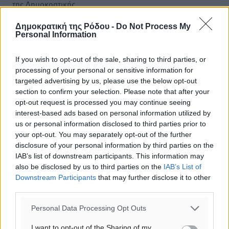
της Δημοκρατικής.
Δημοκρατική της Ρόδου -
Do Not Process My
Personal Information
If you wish to opt-out of the sale, sharing to third parties, or
o καιρός τώρα:
processing of your personal or sensitive information for
targeted advertising by us, please use the below opt-out
27
°
section to confirm your selection. Please note that after your
αίθριος καιρός
opt-out request is processed you may continue seeing
71
%
interest-based ads based on personal information utilized by
5
km/h
us or personal information disclosed to third parties prior to
Δ-ΒΔ
your opt-out. You may separately opt-out of the further
disclosure of your personal information by third parties on the
26
27
°/
°
IAB’s list of downstream participants. This information may
06:19
also be disclosed by us to third parties on the
IAB’s List of
20:05
Downstream Participants
that may further disclose it to other
πρόγνωση:
third parties.
32
°
ΔΕ
Personal Data Processing Opt Outs
30
°
I want to opt-out of the Sharing of my