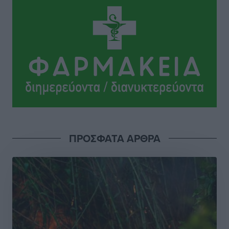
Γ. Χατζημάρκος: “Δύο μεγάλες δεσμεύσεις
Γεωργιάδη” – Κίνητρα για τους γιατρούς των νησιών
και συνεργασία Ρόδου με το Αττικόν για το
Ακτινοθεραπευτικό
Τοπικές Ειδήσεις
•
πριν 15 ώρες
Σούπερ μάρκετ: Διευρύνεται η εθνική πρωτοβουλία
για τις τιμές – Eρχονται νέες συμμετοχές εταιρειών
Ειδήσεις
•
πριν 16 ώρες
ΠΡΟΣΦΑΤΑ ΑΡΘΡΑ
Συνελήφθησαν έξι άτομα για ηχορύπανση από
καταστήματα στο Νότιο Αιγαίο
Τοπικές Ειδήσεις
•
πριν 16 ώρες
15 Αυγούστου 2026: Πώς θα πληρωθούν όσοι
εργαστούν την αργία – Τι ισχύει για πενθήμερο,