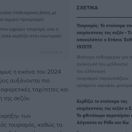
ΣΧΕΤΙΚΆ
μεγάλη πληθυσμιακή βάση, με
υν ισχυροί προορισμοί.
Τουρισμός: Το στοίχημα τη
στον εγχώριο τουρισμό, ενώ η
επιμήκυνσης της σεζόν - Τι
 αλλά κερδίζει στον εσωτερικό
αποκαλύπτει η Ετήσια Έκθ
ΙΝΣΕΤΕ
Dimokratiki AI
Ιδιαίτερο ενδιαφέρον για τ
ανίχνευσή του μέλλοντος
 όμως η εικόνα του 2024
του ελληνικού
τουρισμού παρουσιάζουν
ξεις αυξάνονται πιο
ορισμένα «κρυφά» μηνύμ
ιαφορετικές ταχύτητες και
η της σεζόν.
Κερδίζει το στοίχημα της
επιμήκυνσης της σεζόν η Ε
έκρηξη» των
Το φθινόπωρο παραπέμπει 
κός τουρισμός, καθώς τα
Αύγουστο σε Ρόδο και Κω