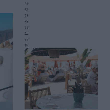
31
°
ΣΑ
28
°
ΚΥ
29
°
ΔΕ
29
°
ΤΡ