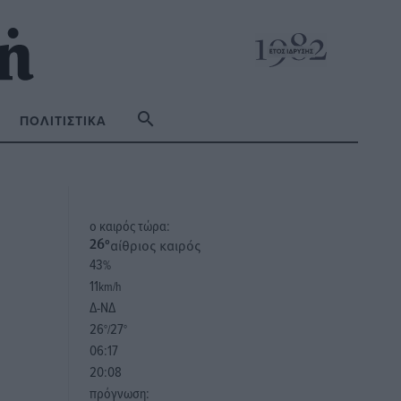
ΠΟΛΙΤΙΣΤΙΚΆ
o καιρός τώρα:
αίθριος καιρός
26
°
43
%
11
km/h
Δ-ΝΔ
26
27
°/
°
06:17
20:08
πρόγνωση: