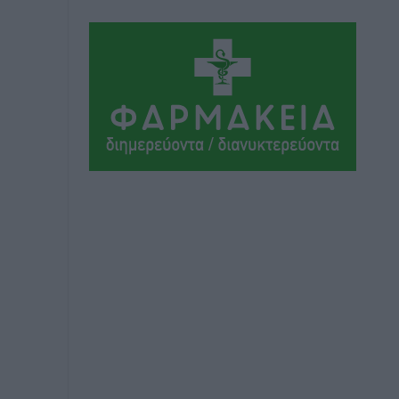
Αθλητικά
•
πριν 6 ώρες
Ιάλυσος Β’: Νωρίς νωρίς μπήκαν στα
βάσανα της προετοιμασίας
Αθλητικά
•
πριν 6 ώρες
Εθνικός Αρχίπολης: Μεγάλο βήμα
προόδου η ίδρυση Ακαδημίας
Αθλητικά
•
πριν 6 ώρες
Ιππότες: Με το βλέμμα στραμμένο στο
μέλλον
Αθλητικά
•
πριν 6 ώρες
ΠΑΜΕ ΣΤΟΙΧΗΜΑ: Περισσότερα από 95
εκατομμύρια ευρώ σε κέρδη μοίρασε
τον Ιούλιο
Αθλητικά
•
πριν 7 ώρες