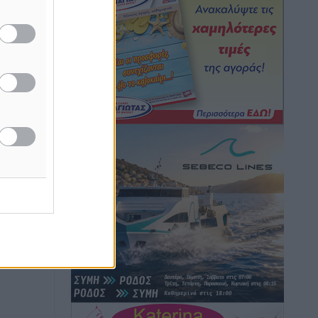
Hotels – Χατζηλαζάρου – Προχωρά
καινούργιο ξενοδοχείο στην Κω
Τοπικές Ειδήσεις
•
πριν 5 ώρες
Αυτοκίνητο μπήκε παράνομα σε
μονόδρομο στο Μαστιχάρι –
Αναποδογύρισε όχημα με μητέρα και
5χρονο παιδί
Τοπικές Ειδήσεις
•
πριν 5 ώρες
“Η Ευρώπη αντιμετώπιζε το
προσφυγικό σαν ταινία τρόμου” – Η
συγκλονιστική μαρτυρία της Χαρούλας
Γιασιράνη στον RV για τα γεγονότα που
οδήγησαν στο Σύμφωνο της Λέρου
Τοπικές Ειδήσεις
•
πριν 6 ώρες
Συναυλία με τον Γιάννη Κότσιρα στις