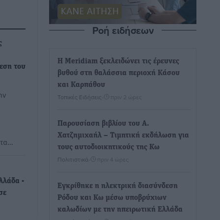
Ροή ειδήσεων
ς
Η Meridiam ξεκλειδώνει τις έρευνες
εση του
βυθού στη θαλάσσια περιοχή Κάσου
και Καρπάθου
ην
Τοπικές Ειδήσεις
•
πριν 2 ώρες
Παρουσίαση βιβλίου του Α.
Χατζημιχαήλ – Τιμητική εκδήλωση για
ατα…
τους αυτοδιοικητικούς της Κω
Πολιτιστικά
•
πριν 4 ώρες
λλάδα -
Εγκρίθηκε η ηλεκτρική διασύνδεση
σε
Ρόδου και Κω μέσω υποβρύχιων
καλωδίων με την ηπειρωτική Ελλάδα