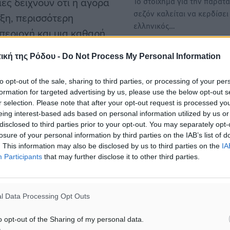
ιες δείχνουν ότι η αγορά
Το στοίχημα για την παράτ
σεζόν καλείται να κερδίσει
ξη, περισσότερη
ελληνικός…
περιοχή και μια καθαρή
αλοκαιρινού πυρήνα.
Ισχυρά σήματα επιμήκυνση
ική της Ρόδου -
Do Not Process My Personal Information
σεζόν από ΗΠΑ και Ευρώπη
ύς αριθμούς επισκεπτών,
Χαμόγελα για Αθήνα, Ηράκ
to opt-out of the sale, sharing to third parties, or processing of your per
ο πού ανεβαίνει η ζήτηση,
και Ρόδο
formation for targeted advertising by us, please use the below opt-out s
r selection. Please note that after your opt-out request is processed y
Σε ρεκόρ οδηγείται η αγορ
οι καταφέρνουν να σπάσουν
eing interest-based ads based on personal information utilized by us or
ΗΠΑ για την Αθήνα –και τη
ουλίου-Σεπτεμβρίου.
disclosed to third parties prior to your opt-out. You may separately opt-
losure of your personal information by third parties on the IAB’s list of
. This information may also be disclosed by us to third parties on the
IA
«Η Ρόδος μπροστά σε μια
νομικών τάσεων στις
Participants
that may further disclose it to other third parties.
ουσιαστική ευκαιρία επιμ
πορεία του τουρισμού
της σεζόν
θμούς σε σχέση με το 2023,
Μέχρι τις 29 Οκτωβρίου
l Data Processing Opt Outs
ιες ήταν ιδιαίτερα ισχυρές
αναμένεται να παραμείνου
ανοιχτά τα περισσότερα
o opt-out of the Sharing of my personal data.
ξενοδοχεία του…