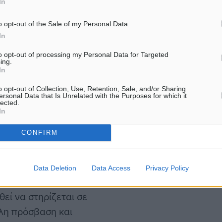
In
αλύματα, η χώρα
o opt-out of the Sale of my Personal Data.
ξεις. Στην κορυφή
In
εις, επιβεβαιώνοντας τον
to opt-out of processing my Personal Data for Targeted
πυλώνα της χώρας.
ing.
In
ική με 4.142.548, τα Ιόνια
o opt-out of Collection, Use, Retention, Sale, and/or Sharing
 με 2.920.926 αφίξεις
ersonal Data that Is Unrelated with the Purposes for which it
lected.
In
CONFIRM
χώριος τουρισμός. Εκεί
υν οι ισχυρότεροι
εις ημεδαπών αντίστοιχα,
Data Deletion
Data Access
Privacy Policy
φίξεις. Το στοιχείο αυτό
θεί να στηρίζεται σε
λη πρόσβαση και