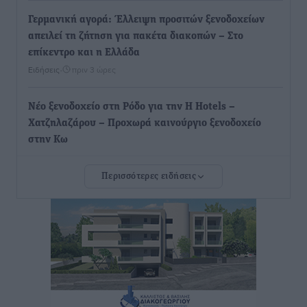
Γερμανική αγορά: Έλλειψη προσιτών ξενοδοχείων
απειλεί τη ζήτηση για πακέτα διακοπών – Στο
επίκεντρο και η Ελλάδα
Ειδήσεις
•
πριν 3 ώρες
Νέο ξενοδοχείο στη Ρόδο για την H Hotels –
Χατζηλαζάρου – Προχωρά καινούργιο ξενοδοχείο
στην Κω
Τοπικές Ειδήσεις
•
πριν 3 ώρες
Περισσότερες ειδήσεις
Αυτοκίνητο μπήκε παράνομα σε μονόδρομο στο
Μαστιχάρι – Αναποδογύρισε όχημα με μητέρα και
5χρονο παιδί
Τοπικές Ειδήσεις
•
πριν 3 ώρες
“Η Ευρώπη αντιμετώπιζε το προσφυγικό σαν ταινία
τρόμου” – Η συγκλονιστική μαρτυρία της Χαρούλας