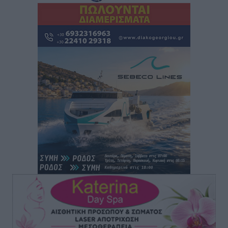
Γιασιράνη στον RV για τα γεγονότα που οδήγησαν στο
Σύμφωνο της Λέρου
Τοπικές Ειδήσεις
•
πριν 3 ώρες
Συναυλία με τον Γιάννη Κότσιρα στις 21 Αυγούστου
Πολιτιστικά
•
πριν 3 ώρες
Έκτακτη συνεδρίαση της Δημοτικής Επιτροπής Ρόδου
αύριο Παρασκευή 7 Αυγούστου
Τοπικές Ειδήσεις
•
πριν 4 ώρες
ΑΕΡΑ: Δεν σταματάει να ενισχύεται, νέο απόκτημα ο
Μητρόπουλος
Αθλητικά
•
πριν 4 ώρες
Κλεάνθης: Δουλειές μετά ευχαριστιών στο γήπεδο,
ατομικό για δύο
Αθλητικά
•
πριν 4 ώρες