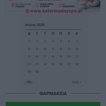
Φοίβος: Εν αναμονή του Νίκου Λαζίδη
Αθλητικά
•
πριν 4 ώρες
Ιούνιος 2026
Ιάλυσος Β’: Νωρίς νωρίς μπήκαν στα βάσανα της
Δ
Τ
Τ
Π
Π
Σ
Κ
προετοιμασίας
1
2
3
4
5
6
7
Αθλητικά
•
πριν 4 ώρες
8
9
10
11
12
13
14
Εθνικός Αρχίπολης: Μεγάλο βήμα προόδου η ίδρυση
15
16
17
18
19
20
21
Ακαδημίας
22
23
24
25
26
27
28
Αθλητικά
•
πριν 4 ώρες
29
30
Ιππότες: Με το βλέμμα στραμμένο στο μέλλον
« Μάι
Ιούλ »
Αθλητικά
•
πριν 4 ώρες
ΦΑΡΜΑΚΕΙΑ
ΠΑΜΕ ΣΤΟΙΧΗΜΑ: Περισσότερα από 95 εκατομμύρια
ευρώ σε κέρδη μοίρασε τον Ιούλιο