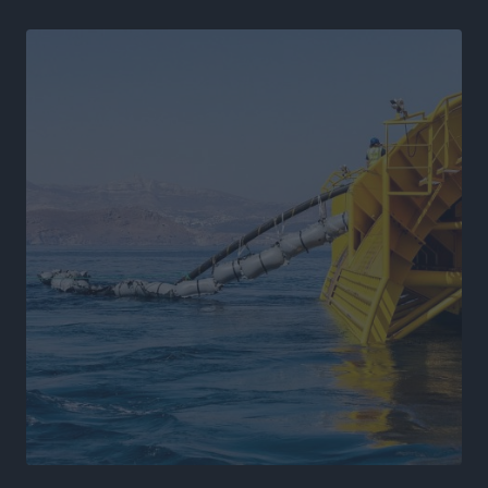
Ειδήσεις
•
πριν 7 ώρες
Στον Ιπποκράτη η Μαρία Βλάχου
Αθλητικά
•
πριν 7 ώρες
Οικονομική ενίσχυση για συντήρηση στο κλειστό της
Καρπάθου
Αθλητικά
•
πριν 7 ώρες
Στάθης Αντωνάς: Ένα βήμα πριν από επαγγελματικό
συμβόλαιο πυγμαχίας με MTGP και BXGP για Ευρώπη
και Αυστραλία
Αθλητικά
•
πριν 7 ώρες
ΚΑΕ Κολοσσός: Τα… ευρωπαϊκά εισιτήρια διαρκείας
Αθλητικά
•
πριν 7 ώρες
Ιπποκράτης: Ανανέωσε η Νίκη Καρτσαμάρη