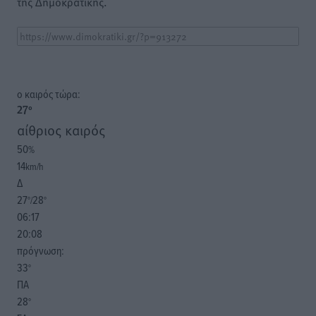
της Δημοκρατικής.
o καιρός τώρα:
27
°
αίθριος καιρός
50
%
14
km/h
Δ
27
28
°/
°
06:17
20:08
πρόγνωση:
33
°
ΠΑ
28
°