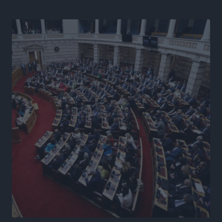
Ειδήσεις
•
πριν 7 ώρες
Γ. Χατζημάρκος από το Μέγαρο Μαξίμου: “Ο
τουρισμός μπορεί να γίνει ο μεγαλύτερος πελάτης της
ελληνικής βιομηχανίας”
Τοπικές Ειδήσεις
•
πριν 8 ώρες
Έρευνα ΕΟΤ: Οι Ευρωπαίοι ταξιδιώτες «ψηφίζουν»
Ελλάδα
Ειδήσεις
•
πριν 8 ώρες
Άκυρες οι εγκύκλιοι που δεν αναρτώνται,
υποχρεωτική η δημοσίευσή τους από την 1η
Οκτωβρίου
Ειδήσεις
•
πριν 8 ώρες
Καύσιμα: «Καίνε» οι τιμές και στα νησιά μας – Γιατί