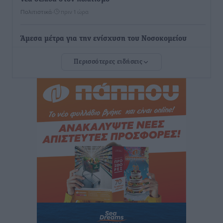
Πολιτιστικά
•
πριν 1 ώρα
Άμεσα μέτρα για την ενίσχυση του Νοσοκομείου
Ρόδου και αντιμετώπιση των ελλείψεων προσωπικού
Περισσότερες ειδήσεις
ανακοίνωσε ο Άδωνις Γεωργιάδης
Τοπικές Ειδήσεις
•
πριν 2 ώρες
Iατρικός Σύλλογος Ροδου προς Α. Γεωργιάδη:
Στρατηγικές Προτάσεις για την Ενίσχυση της
Δημόσιας Υγείας στη Νησιωτική Ελλάδα και στα
Νοσοκομεία της Γ΄ Ζώνης
Τοπικές Ειδήσεις
•
πριν 2 ώρες
Πάνθηρες: Ξεκίνησαν αισιόδοξοι για την παρθενική
“πτήση” τους
Αθλητικά
•
πριν 2 ώρες