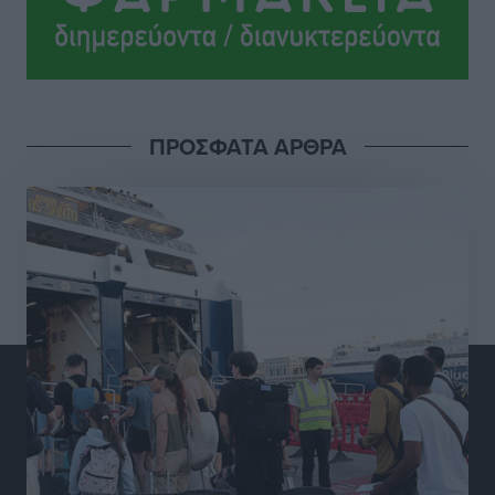
Ροδήλιος: Ο απολογισμός από το Πανελλήνιο
Πρωτάθλημα Πίστας
Αθλητικά
•
πριν 6 ώρες
ΠΡΟΣΦΑΤΑ ΑΡΘΡΑ
Διαγόρας: Μετεγγραφικό ντεμαράζ
Αθλητικά
•
πριν 6 ώρες
Γ.Σ. Διαγόρας: Εντατική προετοιμασία και επιστροφή
Ρίζου στις Ακαδημίες
Αθλητικά
•
πριν 6 ώρες
Εθνική Ανδρών: Ραντεβού στο Telekom Center Athens
Αθλητικά
•
πριν 6 ώρες
ΕΠΟ: Απέσυρε τη στήριξή της στην υποψηφιότητα
του Ινφαντίνο