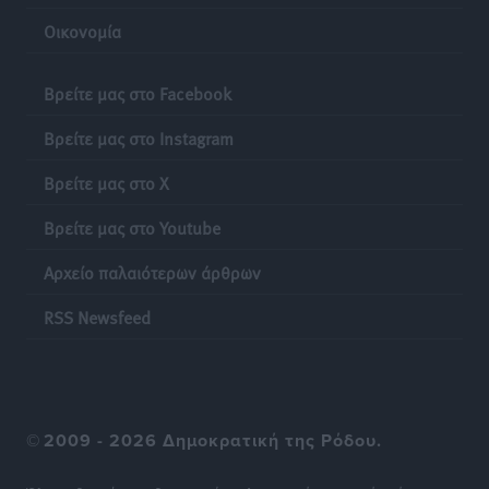
Οικονομία
Νέες τουρκικές παραβιάσεις στο Αιγαίο – Μία
εμπλοκή με ελληνικά μαχητικά
Βρείτε μας στο Facebook
Ειδήσεις
•
πριν 10 ώρες
Βρείτε μας στο Instagram
Γονικές παροχές: Οι παγίδες στις μεταφορές
Βρείτε μας στο X
χρημάτων που μπορεί να κοστίσουν σε φόρο
Ειδήσεις
•
πριν 10 ώρες
Βρείτε μας στο Youtube
Αρχείο παλαιότερων άρθρων
Η επόμενη παγκόσμια δύναμη στα υδροπλάνα μπορεί
να είναι η Ελλάδα
RSS Newsfeed
Ειδήσεις
•
πριν 10 ώρες
Στη Σύμη η Φαίη Σκορδά επισκέφθηκε την Ιερά Μονή
του Πανορμίτη
©
2009 - 2026 Δημοκρατική της Ρόδου.
Τοπικές Ειδήσεις
•
πριν 10 ώρες