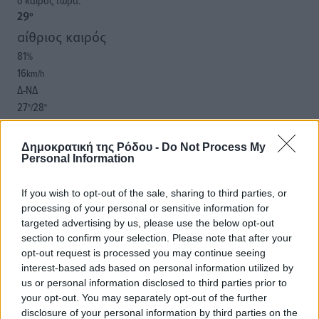
o καιρός τώρα:
29
°
αίθριος καιρός
81
%
16
km/h
Δ-ΝΔ
27
28
°/
°
06:18
20:07
Δημοκρατική της Ρόδου -
Do Not Process My
πρόγνωση:
Personal Information
32
°
ΣΑ
If you wish to opt-out of the sale, sharing to third parties, or
30
processing of your personal or sensitive information for
°
targeted advertising by us, please use the below opt-out
ΚΥ
section to confirm your selection. Please note that after your
29
°
opt-out request is processed you may continue seeing
ΔΕ
interest-based ads based on personal information utilized by
29
°
us or personal information disclosed to third parties prior to
ΤΡ
your opt-out. You may separately opt-out of the further
disclosure of your personal information by third parties on the