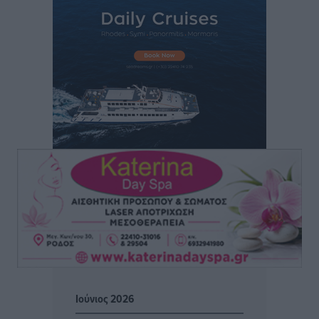
Άρης Αρχαγγέλου: Στο πλευρό του άτυχου Ιάκωβου
Θωμά
Αθλητικά
•
πριν 2 ώρες
Φοίβος: Η μεγάλη επιστροφή του Μπρένο Σαλβατιέρα
Αθλητικά
•
πριν 2 ώρες
Κλεάνθης: Έτοιμες οι κάρτες διαρκείας της νέας
σεζόν
Αθλητικά
•
πριν 2 ώρες
Ατρόμητος Διμυλιάς: Ο Μαργαρίτης και μία
αδιαπραγμάτευτη φιλοσοφία
Αθλητικά
•
πριν 2 ώρες
Γ.Σ. Διαγόρας: Επέστρεψε στις Ακαδημίες η Ειρήνη
Ιούνιος 2026
Παπαεμμανουήλ
Αθλητικά
•
πριν 3 ώρες