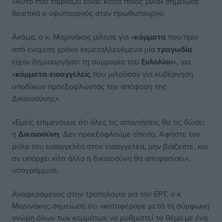
«Αυτό που ταιριάζει είναι: κοίτα ποιος μιλά» σημείωσε
δεικτικά ο υφυπουργός στον πρωθυπουργό.
Ακόμα, ο κ. Μαρινάκης μίλησε για «
κόμματα
που πριν
από ενάμιση χρόνο εκμεταλλευόμενα μια
τραγωδία
είχαν δημιουργήσει τη συμμορία του
ξυλολίου
», για
«
κόμματα-εισαγγελείς
που μιλούσαν για κυβέρνηση
υποδίκων προεξοφλώντας την απόφαση της
Δικαιοσύνης».
«Εμείς επιμένουμε ότι όλες τις απαντήσεις θα τις δώσει
η
Δικαιοσύνη
. Δεν προεξοφλούμε τίποτα. Αφήστε τον
ρόλο του εισαγγελέα στον εισαγγελέα, μην βιάζεστε, και
αν υπάρχει κάτι άλλο η δικαιοσύνη θα αποφασίσει»,
υπογράμμισε.
Αναφερόμενος στην τροπολογία για την ΕΡΤ, ο κ.
Μαρινάκης σημείωσε ότι «καταφέραμε μετά τη σύμφωνη
γνώμη όλων των κομμάτων να ρυθμιστεί το θέμα με ένα