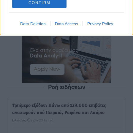
CONFIRM
Data Deletion
Data Access
Privacy Policy
Ροή ειδήσεων
Τριήμερο εξόδου: Πάνω από 129.000 επιβάτες
αναχωρούν από Πειραιά, Ραφήνα και Λαύριο
Ειδήσεις
•
πριν 23 λεπτά