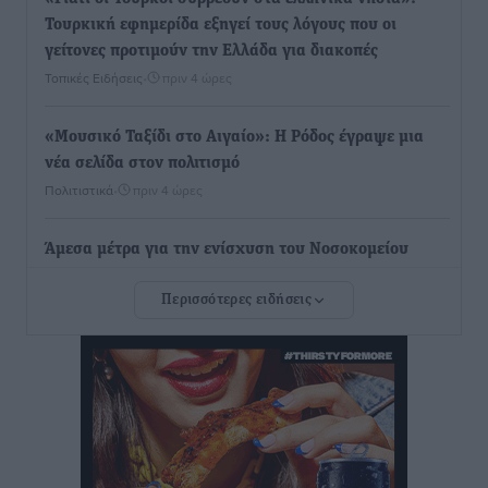
Τουρκική εφημερίδα εξηγεί τους λόγους που οι
γείτονες προτιμούν την Ελλάδα για διακοπές
Τοπικές Ειδήσεις
•
πριν 4 ώρες
«Μουσικό Ταξίδι στο Αιγαίο»: Η Ρόδος έγραψε μια
νέα σελίδα στον πολιτισμό
Πολιτιστικά
•
πριν 4 ώρες
Άμεσα μέτρα για την ενίσχυση του Νοσοκομείου
Ρόδου και αντιμετώπιση των ελλείψεων προσωπικού
Περισσότερες ειδήσεις
ανακοίνωσε ο Άδωνις Γεωργιάδης
Τοπικές Ειδήσεις
•
πριν 4 ώρες
Iατρικός Σύλλογος Ροδου προς Α. Γεωργιάδη:
Στρατηγικές Προτάσεις για την Ενίσχυση της
Δημόσιας Υγείας στη Νησιωτική Ελλάδα και στα
Νοσοκομεία της Γ΄ Ζώνης