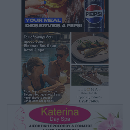
Τοπικές Ειδήσεις
•
πριν 4 ώρες
Πάνθηρες: Ξεκίνησαν αισιόδοξοι για την παρθενική
“πτήση” τους
Αθλητικά
•
πριν 5 ώρες
Άρης Αρχαγγέλου: Στο πλευρό του άτυχου Ιάκωβου
Θωμά
Αθλητικά
•
πριν 5 ώρες
Φοίβος: Η μεγάλη επιστροφή του Μπρένο Σαλβατιέρα
Αθλητικά
•
πριν 5 ώρες
Κλεάνθης: Έτοιμες οι κάρτες διαρκείας της νέας
σεζόν
Αθλητικά
•
πριν 5 ώρες
Ατρόμητος Διμυλιάς: Ο Μαργαρίτης και μία