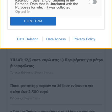
Retention, Sale, and/or Sharing of my
Personal Data that Is Unrelated with the
Purposes for which it was collected.
Opted In
Τριήμερο εξόδου: Πάνω από 129.000 επιβάτες
αναχωρούν από Πειραιά, Ραφήνα και Λαύριο
CONFIRM
Ειδήσεις
•
πριν 3 ώρες
Data Deletion
Data Access
Privacy Policy
Τι αλλάζει το χωροταξικό στις τουριστικές επενδύσεις
Τοπικές Ειδήσεις
•
πριν 3 ώρες
ΥΠΑΑΤ: 12,5 εκατ. ευρώ στις 13 Περιφέρειες για μέτρα
βιοασφάλειας
Τοπικές Ειδήσεις
•
πριν 3 ώρες
Ποιοι φοιτητές μπορούν να λάβουν ενίσχυση για
στέγη έως 2.500 ευρώ
Ειδήσεις
•
πριν 3 ώρες
«Γιατί οι Τούρκοι συρρέουν στα ελληνικά νησιά»: