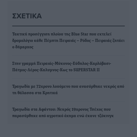
ΣΧΕΤΙΚΆ
Τακτική προσέγγιση πλοίου της Blue Star που εκτελεί
δρομολόγιο κάθε Πέμπτη Πειραιάς – Ρόδος – Πειραιάς ζητάει
ο δήμαρχος
Στην γραμμή Πειραιάς-Μύκονος-Εύδηλος-Καρλόβασι-
Πάτμος-Λέρος-Καλυμνος-Κως το SUPERSTAR II
Τραγωδία με 72χρονο λουόμενο που ανασύρθηκε νεκρός από
τη θάλασσα στα Κρητικά
Τραγωδία στα Αφάντου: Νεκρός 19χρονος Τσέχος που
παρασύρθηκε από αγροτικό όχημα ενώ έκανε τζόκινγκ