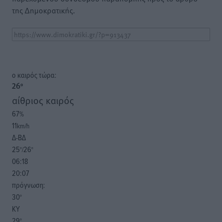
της Δημοκρατικής.
o καιρός τώρα:
26
°
αίθριος καιρός
67
%
11
km/h
Δ-ΒΔ
25
26
°/
°
06:18
20:07
πρόγνωση:
30
°
ΚΥ
29
°