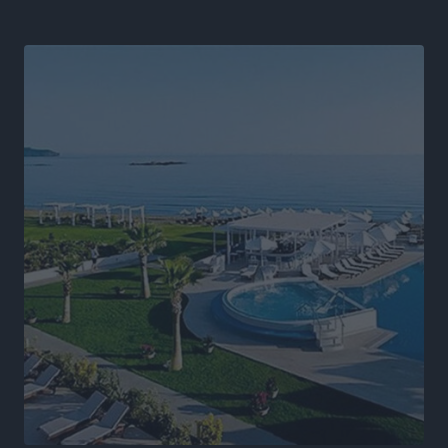
αλλάξει στην Πολιτική Προστασί
Ειδήσεις
•
πριν 9 ώρες
Άδωνις Γεωργιάδης στον RV: “Στο υπουργείο
εξετάζουμε την θεσμοθέτηση τρίτης κατηγορίας
κινήτρων, ειδικά για τα νοσοκομεία στα νησιά”
Τοπικές Ειδήσεις
•
πριν 9 ώρες
Θετικό κλίμα και κοινό όραμα για την ανάδειξη της
ιστορίας της Ρόδου στο Αεροδρόμιο «Διαγόρας»
Τοπικές Ειδήσεις
•
πριν 9 ώρες
Αντώνης Καμπουράκης: «Ένα σπουδαίο έργο
πολιτισμού για τη Ρόδο, που σχεδιάσαμε και
εξασφαλίσαμε τη χρηματοδότησή του, γίνεται
πραγματικότητα»
Τοπικές Ειδήσεις
•
πριν 9 ώρες