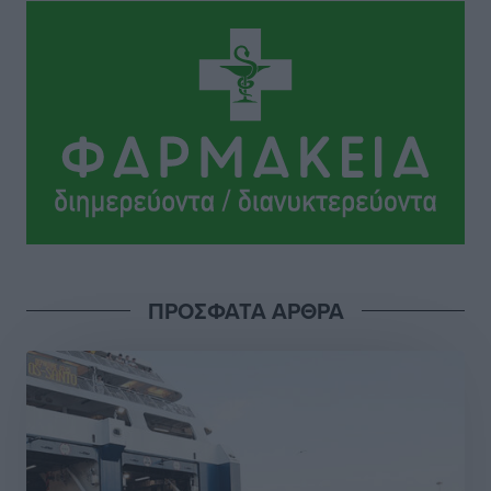
Το Yucatan Show έρχεται στη Ρόδο με τον Frankie
Lluc
Πολιτιστικά
•
πριν 8 ώρες
Σι Τζέι Χάρις: «Να πανηγυρίσουμε πολλές νίκες μαζί»
Αθλητικά
•
πριν 8 ώρες
Ροδήλιος: Ο απολογισμός από το Πανελλήνιο
Πρωτάθλημα Πίστας
Αθλητικά
•
πριν 8 ώρες
ΠΡΟΣΦΑΤΑ ΑΡΘΡΑ
Διαγόρας: Μετεγγραφικό ντεμαράζ
Αθλητικά
•
πριν 8 ώρες
Γ.Σ. Διαγόρας: Εντατική προετοιμασία και επιστροφή
Ρίζου στις Ακαδημίες
Αθλητικά
•
πριν 8 ώρες