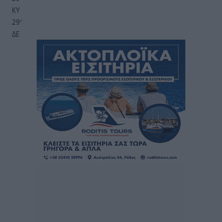
ΚΥ
29
°
ΔΕ