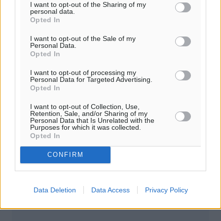
I want to opt-out of the Sharing of my
personal data.
Opted In
I want to opt-out of the Sale of my
Personal Data.
Opted In
I want to opt-out of processing my
Personal Data for Targeted Advertising.
Εστίαση: Πλήρες άνοιγμα και όχι μόνο
Opted In
των εξωτερικών χώρων ζητά ο κλάδος
I want to opt-out of Collection, Use,
Retention, Sale, and/or Sharing of my
Πλήρες άνοιγμα της εστίασης και όχι μόνο στους
Personal Data that Is Unrelated with the
Purposes for which it was collected.
εξωτερικούς χώρους ο πρόεδρος της ΓΣΕΒΕΕ, Γιώργος
Opted In
Καββαθάς μιλώντας σε πρωινή εκπομπή του Mega. Ο κ.
Καββαθάς ξεκαθάρισε πως η ...
CONFIRM
28.03.21, 17:29
Data Deletion
Data Access
Privacy Policy