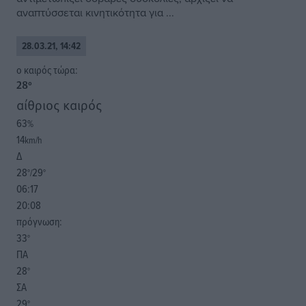
αναπτύσσεται κινητικότητα για ...
28.03.21, 14:42
o καιρός τώρα:
28
°
αίθριος καιρός
63
%
14
km/h
Δ
28
29
°/
°
06:17
20:08
πρόγνωση:
33
°
ΠΑ
28
°
ΣΑ
29
°