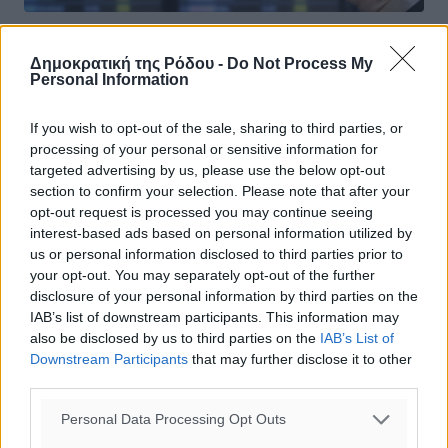
Τηλεδιάσκεψη 13 χωρών για το
Δημοκρατική της Ρόδου -
Do Not Process My
πράσινο πιστοποιητικό τη Δευτέρα
Personal Information
Ο συντονισμός στο θέμα μιας κοινής γραμμής και
If you wish to opt-out of the sale, sharing to third parties, or
ταχείας εφαρμογής του «πράσινου διαβατηρίου», του
processing of your personal or sensitive information for
πιστοποιητικού κορωνοϊού, θα βρεθεί στο επίκεντρο της
targeted advertising by us, please use the below opt-out
τηλεδιάσκεψης στην οποία ...
section to confirm your selection. Please note that after your
opt-out request is processed you may continue seeing
28.03.21, 17:38
interest-based ads based on personal information utilized by
us or personal information disclosed to third parties prior to
your opt-out. You may separately opt-out of the further
disclosure of your personal information by third parties on the
IAB’s list of downstream participants. This information may
also be disclosed by us to third parties on the
IAB’s List of
Downstream Participants
that may further disclose it to other
third parties.
Personal Data Processing Opt Outs