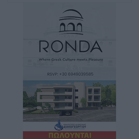
Εθνικός Αρχίπολης: Μεγάλο βήμα προόδου η ίδρυση
Ακαδημίας
Αθλητικά
•
πριν 40 λεπτά
Ιππότες: Με το βλέμμα στραμμένο στο μέλλον
Αθλητικά
•
πριν 42 λεπτά
ΠΑΜΕ ΣΤΟΙΧΗΜΑ: Περισσότερα από 95 εκατομμύρια
ευρώ σε κέρδη μοίρασε τον Ιούλιο
Αθλητικά
•
πριν 1 ώρα
Ολοκλήρωση του έργου αναβάθμισης των
υποδομών του Νεστορίδειου Μελάθρου
Τοπικές Ειδήσεις
•
πριν 1 ώρα
Γ.Σ. Διαγόρας: Στα «κυανέρυθρα» ο Janni Pembe
Αθλητικά
•
πριν 3 ώρες