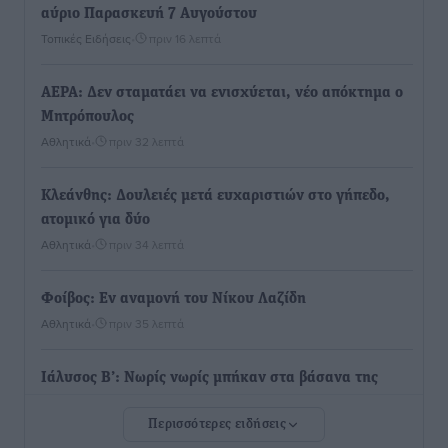
αύριο Παρασκευή 7 Αυγούστου
Τοπικές Ειδήσεις
•
πριν 16 λεπτά
ΑΕΡΑ: Δεν σταματάει να ενισχύεται, νέο απόκτημα ο
Μητρόπουλος
Αθλητικά
•
πριν 32 λεπτά
Κλεάνθης: Δουλειές μετά ευχαριστιών στο γήπεδο,
ατομικό για δύο
Αθλητικά
•
πριν 34 λεπτά
Φοίβος: Εν αναμονή του Νίκου Λαζίδη
Αθλητικά
•
πριν 35 λεπτά
Ιάλυσος Β’: Νωρίς νωρίς μπήκαν στα βάσανα της
προετοιμασίας
Περισσότερες ειδήσεις
Αθλητικά
•
πριν 37 λεπτά