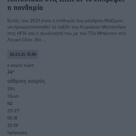
η πανδημία
Εντός του 2021 είναι η επιθυμία του μεγάρου Μαξίμου
να πραγματοποιηθεί το ταξίδι του Κυριάκου Μητσοτάκη
στις ΗΠΑ και η συνάντησή του με τον Τζο Μπάιντεν στο
Λευκό Οίκο. Θα ...
26.03.21, 15:49
o καιρός τώρα:
24
°
αίθριος καιρός
39
%
13
km/h
ΝΔ
25
27
°/
°
06:18
20:06
πρόγνωση: