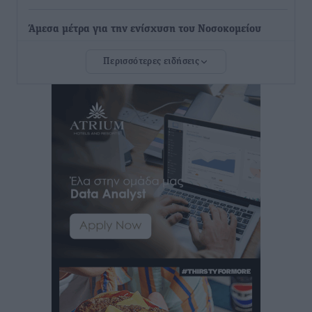
Άμεσα μέτρα για την ενίσχυση του Νοσοκομείου
Ρόδου και αντιμετώπιση των ελλείψεων προσωπικού
Περισσότερες ειδήσεις
ανακοίνωσε ο Άδωνις Γεωργιάδης
Τοπικές Ειδήσεις
•
πριν 14 ώρες
Iατρικός Σύλλογος Ροδου προς Α. Γεωργιάδη:
Στρατηγικές Προτάσεις για την Ενίσχυση της
Δημόσιας Υγείας στη Νησιωτική Ελλάδα και στα
Νοσοκομεία της Γ΄ Ζώνης
Τοπικές Ειδήσεις
•
πριν 14 ώρες
Πάνθηρες: Ξεκίνησαν αισιόδοξοι για την παρθενική
“πτήση” τους
Αθλητικά
•
πριν 14 ώρες
Άρης Αρχαγγέλου: Στο πλευρό του άτυχου Ιάκωβου
Θωμά