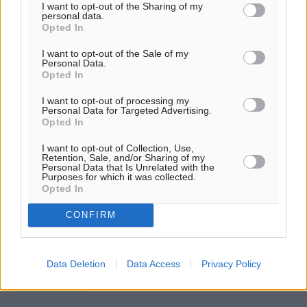
I want to opt-out of the Sharing of my
personal data.
Opted In
I want to opt-out of the Sale of my
Personal Data.
Opted In
I want to opt-out of processing my
Personal Data for Targeted Advertising.
Opted In
I want to opt-out of Collection, Use,
Κικίλιας: Εμβολιασμός νωρίτερα μέσω
Retention, Sale, and/or Sharing of my
Personal Data that Is Unrelated with the
«λίστας αναμονής»
Purposes for which it was collected.
Opted In
Εκείνοι οι οποίοι έχουν ήδη κλείσει ραντεβού για
CONFIRM
εμβολιασμό, μπορούν να μπουν και σε «λίστα αναμονής»
ώστε, σε περίπτωση ακύρωσης αλλού
προγραμματισμένου ραντεβού, να έχουν τη ...
Data Deletion
Data Access
Privacy Policy
26.03.21, 17:08