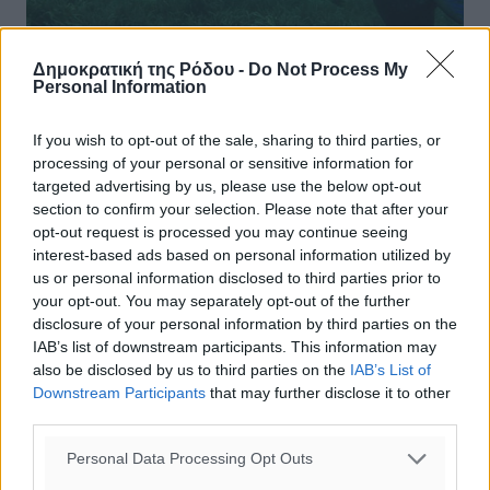
Δημοκρατική της Ρόδου -
Do Not Process My
Personal Information
Ημερίδα για τον Καταδυτικό Τουρισμό
If you wish to opt-out of the sale, sharing to third parties, or
από την Περιφέρεια Ν. Αιγαίου
processing of your personal or sensitive information for
targeted advertising by us, please use the below opt-out
Στο πλαίσιο του προγράμματος INTERREG V-A Ελλάδα
section to confirm your selection. Please note that after your
Κύπρος 2014 – 2020 Η Περιφέρεια Νοτίου Αιγαίου
opt-out request is processed you may continue seeing
διοργανώνει την Tηλε-Ημερίδα με τίτλο: «Καταδυτικός
interest-based ads based on personal information utilized by
Τουρισμός: Καλές Πρακτικές ...
us or personal information disclosed to third parties prior to
your opt-out. You may separately opt-out of the further
26.03.21, 17:16
disclosure of your personal information by third parties on the
IAB’s list of downstream participants. This information may
also be disclosed by us to third parties on the
IAB’s List of
Downstream Participants
that may further disclose it to other
third parties.
Personal Data Processing Opt Outs