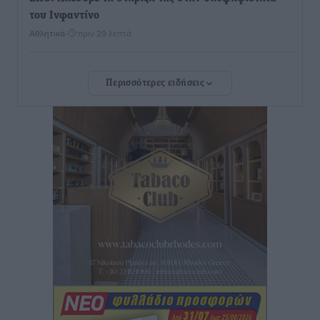
του Ινφαντίνο
Αθλητικά
•
πριν 29 λεπτά
Φοίβος Κω: Το «ευχαριστώ» για το 9ο Kos 3X3
Περισσότερες ειδήσεις
Basketball Festival
Αθλητικά
•
πριν 30 λεπτά
6ο Kalymnos 3X3: Ολοκληρώθηκε με μεγάλη επιτυχία,
νικητές οι VAR!
Αθλητικά
•
πριν 35 λεπτά
Νέα αεροσκάφη, drones, δασοκομάντος: Τι έχει
αλλάξει στην Πολιτική Προστασί
Ειδήσεις
•
πριν 57 λεπτά
Άδωνις Γεωργιάδης στον RV: “Στο υπουργείο
εξετάζουμε την θεσμοθέτηση τρίτης κατηγορίας