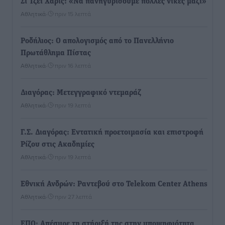
Σι Τζέι Χάρις: «Να πανηγυρίσουμε πολλές νίκες μαζί»
Αθλητικά
•
πριν 15 λεπτά
Ροδήλιος: Ο απολογισμός από το Πανελλήνιο
Πρωτάθλημα Πίστας
Αθλητικά
•
πριν 16 λεπτά
Διαγόρας: Μετεγγραφικό ντεμαράζ
Αθλητικά
•
πριν 19 λεπτά
Γ.Σ. Διαγόρας: Εντατική προετοιμασία και επιστροφή
Ρίζου στις Ακαδημίες
Αθλητικά
•
πριν 19 λεπτά
Εθνική Ανδρών: Ραντεβού στο Telekom Center Athens
Αθλητικά
•
πριν 27 λεπτά
ΕΠΟ: Απέσυρε τη στήριξή της στην υποψηφιότητα