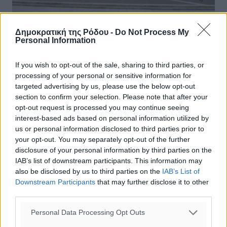
Δημοκρατική της Ρόδου -
Do Not Process My
Personal Information
“Μην ψηφίσετε τη συμφωνία”-
If you wish to opt-out of the sale, sharing to third parties, or
Έκκληση πρώην προέδρων
processing of your personal or sensitive information for
Δικηγορικών Συλλόγων, μεταξύ αυτών
targeted advertising by us, please use the below opt-out
και ο Κώστας Σαρρής
section to confirm your selection. Please note that after your
opt-out request is processed you may continue seeing
«Τα εθνικά θέματα και κυρίως εκείνα που συνδέονται με
interest-based ads based on personal information utilized by
την ιστορία, τους αγώνες και τις μνήμες του λαούς μας,
us or personal information disclosed to third parties prior to
πρέπει να επιλύονται με αίσθημα ευθύνης και εθνικής
your opt-out. You may separately opt-out of the further
συνεννόησης ...
disclosure of your personal information by third parties on the
IAB’s list of downstream participants. This information may
also be disclosed by us to third parties on the
IAB’s List of
24.01.19, 17:47
Downstream Participants
that may further disclose it to other
third parties.
Personal Data Processing Opt Outs