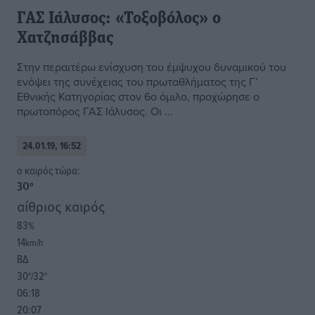
ΓΑΣ Ιάλυσος: «Τοξοβόλος» ο
Χατζησάββας
Στην περαιτέρω ενίσχυση του έμψυχου δυναμικού του
ενόψει της συνέχειας του πρωταθλήματος της Γ’
Εθνικής Κατηγορίας στον 6ο όμιλο, προχώρησε ο
πρωτοπόρος ΓΑΣ Ιάλυσος. Οι ...
24.01.19, 16:52
o καιρός τώρα:
30
°
αίθριος καιρός
83
%
14
km/h
ΒΔ
30
32
°/
°
06:18
20:07