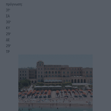
πρόγνωση:
31
°
ΣΑ
30
°
ΚΥ
29
°
ΔΕ
29
°
ΤΡ