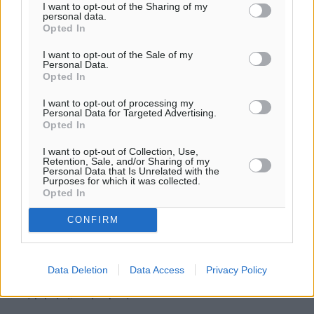
I want to opt-out of the Sharing of my
personal data.
Opted In
I want to opt-out of the Sale of my
Personal Data.
Opted In
I want to opt-out of processing my
Personal Data for Targeted Advertising.
Opted In
I want to opt-out of Collection, Use,
Retention, Sale, and/or Sharing of my
Personal Data that Is Unrelated with the
Purposes for which it was collected.
Opted In
Τουρκική ακτοφυλακή: «Δεν
υπάρχουν σύνορα στο Αιγαίο» (pics)
CONFIRM
Οι Τούρκοι συνεχίζουν τις προκλήσεις «Δεν υπάρχουν
καθορισμένα σύνορα με την Ελλάδα στο Αιγαίο»,
Data Deletion
Data Access
Privacy Policy
διαμηνύει η τουρκική ακτοφυλακή, επαναδιατυπώνοντας
τις γκρίζες, πλην όμως ...