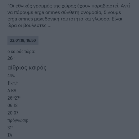
“Οι εθνικές γραμμές της χώρας έχουν παραβιαστεί. Αντί
να πάρουμε erga omnes σύνθετη ονομασία, δίνουμε
erga omnes μακεδονική ταυτότητα και γλώσσα. Είναι
ώρα οι βουλευτές ...
23.01.19, 16:50
o καιρός τώρα:
26
°
αίθριος καιρός
44
%
11
km/h
Δ-ΒΔ
26
27
°/
°
06:18
20:07
πρόγνωση:
31
°
ΣΑ