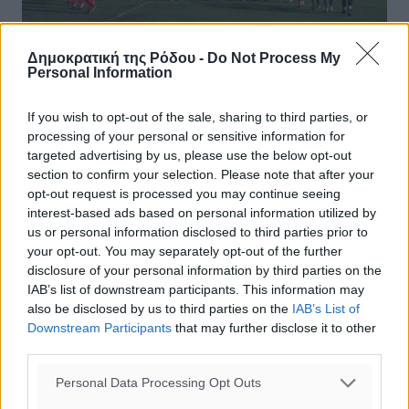
Δημοκρατική της Ρόδου -
Do Not Process My
Personal Information
If you wish to opt-out of the sale, sharing to third parties, or
processing of your personal or sensitive information for
Α’ Κατηγορία: Με ενδιαφέρον όλες οι
targeted advertising by us, please use the below opt-out
section to confirm your selection. Please note that after your
αναμετρήσεις
opt-out request is processed you may continue seeing
interest-based ads based on personal information utilized by
Ανακοινώθηκε από την ΕΠΣΔ το πρόγραμμα της 15ης
us or personal information disclosed to third parties prior to
αγωνιστικής του πρωταθλήματος της Α’ Κατηγορίας, με
your opt-out. You may separately opt-out of the further
τις αναμετρήσεις να διεξάγονται σε δύο δόσεις και όλα
disclosure of your personal information by third parties on the
τα παιχνίδια έχουν το ...
IAB’s list of downstream participants. This information may
also be disclosed by us to third parties on the
IAB’s List of
23.01.19, 17:08
Downstream Participants
that may further disclose it to other
third parties.
Personal Data Processing Opt Outs