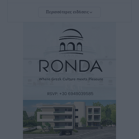
Τοπικές Ειδήσεις
•
πριν 32 λεπτά
Περισσότερες ειδήσεις
Τσαμπίκος Καραγιάννης: «Ο πρωτογενής τομέας
μπορεί να αποτελέσει τη δεύτερη μεγάλη δύναμη της
Ρόδου»
Ρεπορτάζ
•
πριν 33 λεπτά
Οικοδομική «ανάσα» στη Ρόδο: Αυξάνονται οι άδειες,
οι επεκτάσεις, οι ενεργειακές αναβαθμίσεις σε
ολόκληρο το νησί
Ειδήσεις
•
πριν 34 λεπτά
Στη Ρόδο απολαμβάνει τις καλοκαιρινές της διακοπές
η Φαίη Σκορδά
Τοπικές Ειδήσεις
•
πριν 35 λεπτά
Χειρουργικές ομάδες στην Κάλυμνο: Το νέο μοντέλο
του ΕΣΥ φέρνει τις επεμβάσεις κοντά στους νησιώτες