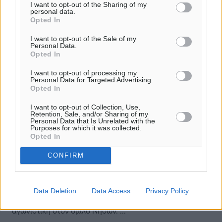
I want to opt-out of the Sharing of my
personal data.
Opted In
I want to opt-out of the Sale of my
Personal Data.
Opted In
I want to opt-out of processing my
Personal Data for Targeted Advertising.
Opted In
I want to opt-out of Collection, Use,
Retention, Sale, and/or Sharing of my
Personal Data that Is Unrelated with the
Purposes for which it was collected.
Opted In
Β’ Κατηγορία: Σε Αγίους Αποστόλους,
CONFIRM
Φάνες και Σάλακο τα σπουδαία
Ανακοινώθηκαν από την ΕΠΣΔ τα παιχνίδια του
πρωταθλήματος της Β’ Κατηγορίας, που αφορούν την
Data Deletion
Data Access
Privacy Policy
12η αγωνιστική στους δύο ομίλους της Ρόδου και την 9η
αγωνιστική στον όμιλο Νήσων. ...