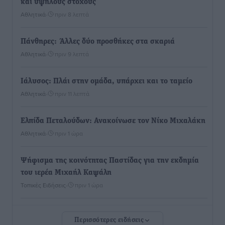
και υψηλούς στόχους
Αθλητικά
•
πριν 8 λεπτά
Πάνθηρες: Άλλες δύο προσθήκες στα σκαριά
Αθλητικά
•
πριν 9 λεπτά
Ιάλυσος: Πλάι στην ομάδα, υπάρχει και το ταμείο
Αθλητικά
•
πριν 11 λεπτά
Ελπίδα Πεταλούδων: Ανακοίνωσε τον Νίκο Μιχαλάκη
Αθλητικά
•
πριν 1 ώρα
Ψήφισμα της κοινότητας Παστίδας για την εκδημία
του ιερέα Μιχαήλ Καψάλη
Τοπικές Ειδήσεις
•
πριν 1 ώρα
Με επιτυχία πραγματοποιήθηκαν τα εγκαίνια της
Περισσότερες ειδήσεις
61ης Πανελλήνιας Έκθεσης Χειροτεχνίας και