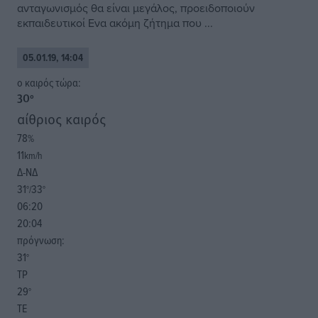
ανταγωνισµός θα είναι µεγάλος, προειδοποιούν
εκπαιδευτικοί Ενα ακόµη ζήτηµα που ...
05.01.19, 14:04
o καιρός τώρα:
30
°
αίθριος καιρός
78
%
11
km/h
Δ-ΝΔ
31
33
°/
°
06:20
20:04
πρόγνωση:
31
°
ΤΡ
29
°
ΤΕ