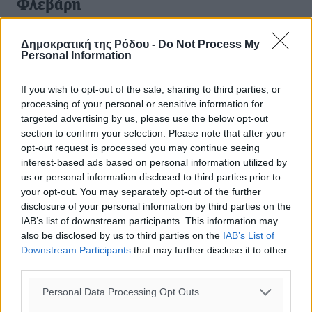
Φλεβάρη
Πλησιάζει ο καιρός για τις εκλογές και αυτό το
Δημοκρατική της Ρόδου -
Do Not Process My
γνωρίζουν όλοι. Κάποιοι αποφάσισαν τι θα κάνουν στις
Personal Information
εκλογές και κάποιοι άλλοι όχι. Θα έλεγε κανείς ότι αυτό
είναι συνηθισμένο ...
If you wish to opt-out of the sale, sharing to third parties, or
processing of your personal or sensitive information for
05.01.19, 17:51
targeted advertising by us, please use the below opt-out
section to confirm your selection. Please note that after your
opt-out request is processed you may continue seeing
interest-based ads based on personal information utilized by
us or personal information disclosed to third parties prior to
your opt-out. You may separately opt-out of the further
disclosure of your personal information by third parties on the
IAB’s list of downstream participants. This information may
also be disclosed by us to third parties on the
IAB’s List of
Downstream Participants
that may further disclose it to other
third parties.
Personal Data Processing Opt Outs