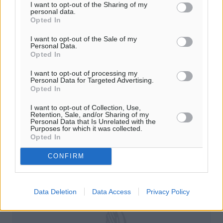
I want to opt-out of the Sharing of my
personal data.
Opted In
I want to opt-out of the Sale of my
Personal Data.
Ο Κολοσσός εκπέμπει… S.O.S.!
Opted In
Αυτή δεν ήταν εμφάνιση για… «τελικό»! Ένας κάκιστος
I want to opt-out of processing my
Personal Data for Targeted Advertising.
Κολοσσός… «ναυάγησε» στο «Βενετόκλειο» χάνοντας
Opted In
εύκολα από τον ελλιπή και αποδεκατισμένο Π.Α.Ο.Κ. με
75-60! Ούτε το ...
I want to opt-out of Collection, Use,
Retention, Sale, and/or Sharing of my
Personal Data that Is Unrelated with the
05.01.19, 17:31
Purposes for which it was collected.
Opted In
CONFIRM
Data Deletion
Data Access
Privacy Policy