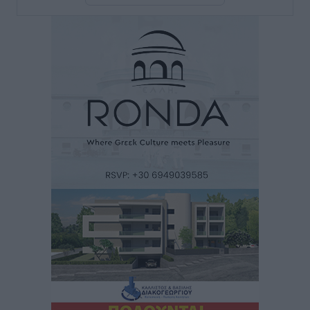
Αγροτικής Οικονομίας Κρεμαστής
Τοπικές Ειδήσεις
•
πριν 2 ώρες
Ευρωπαϊκό Πρωτάθλημα Στίβου: Εκτός τελικού η
Μαγκούλια και συνέχειας η Σπανουδάκη
Αθλητικά
•
πριν 2 ώρες
ΚΑΕ Κολοσσός: Οι τιμές των μεμονωμένων εισιτηρίων
Αθλητικά
•
πριν 2 ώρες
Χαράλαμπος Χριστοδούλου: «Το μόνο παιχνίδι που
υπάρχει, είναι το επόμενο»
Αθλητικά
•
πριν 2 ώρες
Κράτησε Χατζηγιακουμή η Α.Ε. Δικαίου
Αθλητικά
•
πριν 2 ώρες