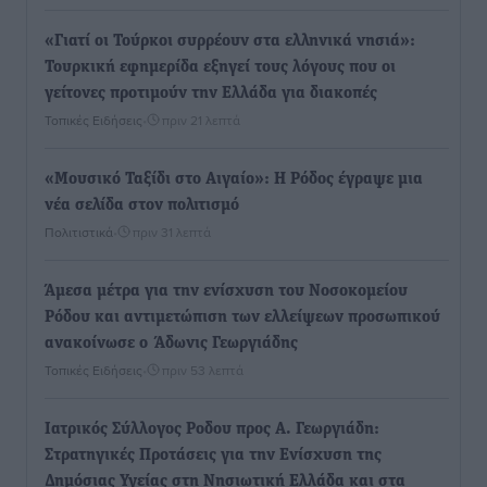
«Γιατί οι Τούρκοι συρρέουν στα ελληνικά νησιά»:
Τουρκική εφημερίδα εξηγεί τους λόγους που οι
γείτονες προτιμούν την Ελλάδα για διακοπές
Τοπικές Ειδήσεις
•
πριν 21 λεπτά
«Μουσικό Ταξίδι στο Αιγαίο»: Η Ρόδος έγραψε μια
νέα σελίδα στον πολιτισμό
Πολιτιστικά
•
πριν 31 λεπτά
Άμεσα μέτρα για την ενίσχυση του Νοσοκομείου
Ρόδου και αντιμετώπιση των ελλείψεων προσωπικού
ανακοίνωσε ο Άδωνις Γεωργιάδης
Τοπικές Ειδήσεις
•
πριν 53 λεπτά
Iατρικός Σύλλογος Ροδου προς Α. Γεωργιάδη:
Στρατηγικές Προτάσεις για την Ενίσχυση της
Δημόσιας Υγείας στη Νησιωτική Ελλάδα και στα