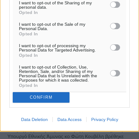
I want to opt-out of the Sharing of my
personal data.
Opted In
I want to opt-out of the Sale of my
Personal Data.
Opted In
I want to opt-out of processing my
Personal Data for Targeted Advertising.
Opted In
I want to opt-out of Collection, Use,
Retention, Sale, and/or Sharing of my
Personal Data that Is Unrelated with the
Purposes for which it was collected.
Opted In
CONFIRM
Συνάνάντηση του Δημάρχου
Καλύμνου με τον κ. Φώτη Κουβέλη
Data Deletion
Data Access
Privacy Policy
Σε προγραμματισμένη συνάντηση με το Αναπληρωτή
Υπουργό Εθνικής Άμυνας κο Φώτη Κουβέλη βρέθηκε