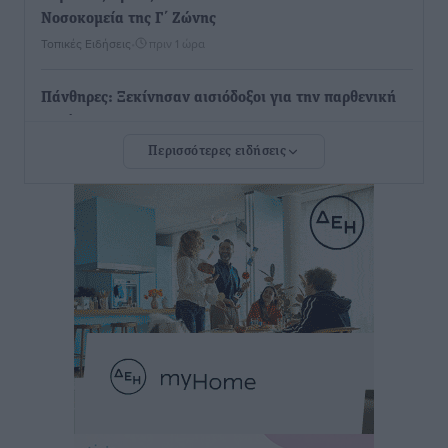
Νοσοκομεία της Γ΄ Ζώνης
Τοπικές Ειδήσεις
•
πριν 1 ώρα
Πάνθηρες: Ξεκίνησαν αισιόδοξοι για την παρθενική
“πτήση” τους
Αθλητικά
•
πριν 1 ώρα
Περισσότερες ειδήσεις
Άρης Αρχαγγέλου: Στο πλευρό του άτυχου Ιάκωβου
Θωμά
Αθλητικά
•
πριν 1 ώρα
Φοίβος: Η μεγάλη επιστροφή του Μπρένο Σαλβατιέρα
Αθλητικά
•
πριν 1 ώρα
Κλεάνθης: Έτοιμες οι κάρτες διαρκείας της νέας
σεζόν
Αθλητικά
•
πριν 1 ώρα