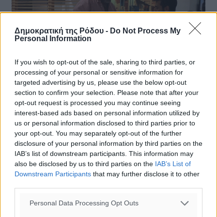
Δημοκρατική της Ρόδου -
Do Not Process My
Personal Information
If you wish to opt-out of the sale, sharing to third parties, or
processing of your personal or sensitive information for
targeted advertising by us, please use the below opt-out
section to confirm your selection. Please note that after your
opt-out request is processed you may continue seeing
interest-based ads based on personal information utilized by
Στην Greek Travel Show η Αστυπάλαια
us or personal information disclosed to third parties prior to
your opt-out. You may separately opt-out of the further
Επικεντρωμένες στην προσέλκυση και ανάπτυξη ειδικών
disclosure of your personal information by third parties on the
μορφών Τουρισμού, σύμφωνα με τη στρατηγική που έχει
IAB’s list of downstream participants. This information may
εκπονηθεί, ήταν οι επαφές των εκπροσώπων του Δήμου
also be disclosed by us to third parties on the
IAB’s List of
Αστυπάλαιας στην ...
Downstream Participants
that may further disclose it to other
third parties.
11.05.18, 16:55
Personal Data Processing Opt Outs