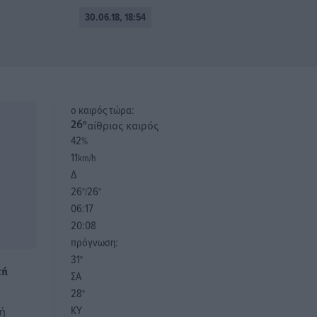
30.06.18, 18:54
o καιρός τώρα:
αίθριος καιρός
26
°
42
%
11
km/h
Δ
26
26
°/
°
06:17
20:08
πρόγνωση:
31
°
κή
ΣΑ
28
°
ΚΥ
κή