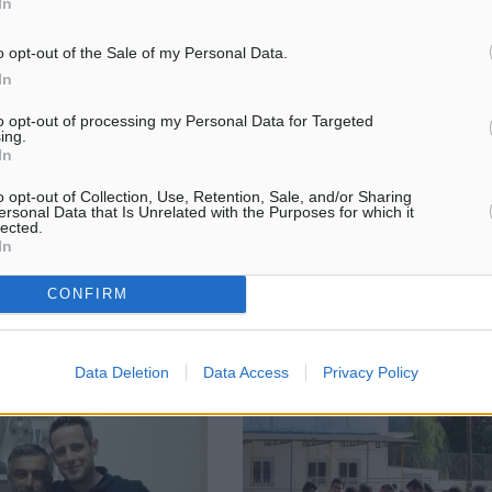
In
o opt-out of the Sale of my Personal Data.
In
έλου: Σάββενας και
Μόνο για έξι μήνες ο μειωμένος
to opt-out of processing my Personal Data for Targeted
ανέωσε ο Κοντόγιαννος
στα πέντε νησιά-Δείτε την πράξη
ing.
νομοθετικού περιεχομένου
In
 του Άρη Αρχαγγέλου
Για έξι μήνες και συγκεκριμένα 
αγωνιστικής περιόδου 2018-
o opt-out of Collection, Use, Retention, Sale, and/or Sharing
την 31η Δεκεμβρίου του 2018 πρ
λέον με κάθε επισημότητα
ersonal Data that Is Unrelated with the Purposes for which it
να διαρκέσει ο μειωμένος ΦΠΑ 
άββενας. Όπως έγραψε η
lected.
In
πέντε νησιά του ανατολικού Αιγ
 απόγευμα της Παρασκευής
οποία σηκώνουν το κύριο ...
CONFIRM
1
30.06.18, 13:00
Data Deletion
Data Access
Privacy Policy