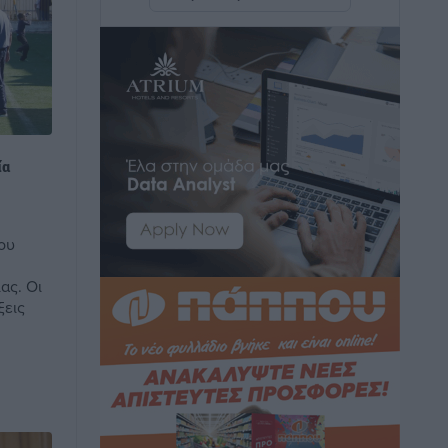
η Ελλάδα
Ειδήσεις
•
πριν 5 ώρες
Νέο ξενοδοχείο στη Ρόδο για την H
Hotels – Χατζηλαζάρου – Προχωρά
καινούργιο ξενοδοχείο στην Κω
Τοπικές Ειδήσεις
•
πριν 5 ώρες
ία
Αυτοκίνητο μπήκε παράνομα σε
ου
μονόδρομο στο Μαστιχάρι –
Αναποδογύρισε όχημα με μητέρα και
ας. Οι
5χρονο παιδί
ξεις
Τοπικές Ειδήσεις
•
πριν 5 ώρες
“Η Ευρώπη αντιμετώπιζε το
προσφυγικό σαν ταινία τρόμου” – Η
συγκλονιστική μαρτυρία της Χαρούλας
Γιασιράνη στον RV για τα γεγονότα που