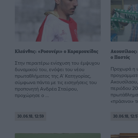
Κλεάνθης: «Ροσονέρι» ο Καραμουκίδης
Ακουσίλαος:
ο Παστός
Στην περαιτέρω ενίσχυση του έμψυχου
Προχωρά η 
δυναμικού του, ενόψει του νέου
προγραμματι
πρωταθλήματος της Α’ Κατηγορίας,
Ακουσίλαου,
σύμφωνα πάντα με τις εισηγήσεις του
περιόδου 201
προπονητή Ανδρέα Σταύρου,
πρωτάθλημα 
προχώρησε ο ...
«πράσινοι» τ
30.06.18, 12:59
30.06.18, 12:5