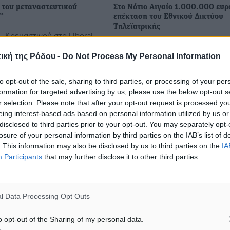
ο του μεταναστευτικού
Στο Νότιο Αιγαίο 1.000.000 ευρ
”
επέκταση του Εθνικού Δικτύου
Τηλεϊατρικής
. Κρεμαστινού στο Liberal
Ο υπουργός Υγείας, Ανδρέας Ξ
μετά τη λειτουργία των
ενέκρινε τον προϋπολογισμό για
 νησιά, έχει ήδη
ική της Ρόδου -
Do Not Process My Personal Information
επέκταση του Εθνικού Δικτύου
τι αυτό ήταν ένα μεγάλο
Τηλεϊατρικής (ΕΔιΤ) σε νησιά τη
υβέρνησης, λάθος που δεν
to opt-out of the sale, sharing to third parties, or processing of your per
Περιφέρειας Βορείου και Νοτίο
formation for targeted advertising by us, please use the below opt-out s
Αιγαίου. Το ...
r selection. Please note that after your opt-out request is processed y
eing interest-based ads based on personal information utilized by us or
2
30.06.18, 13:29
disclosed to third parties prior to your opt-out. You may separately opt-
losure of your personal information by third parties on the IAB’s list of
. This information may also be disclosed by us to third parties on the
IA
Participants
that may further disclose it to other third parties.
l Data Processing Opt Outs
o opt-out of the Sharing of my personal data.