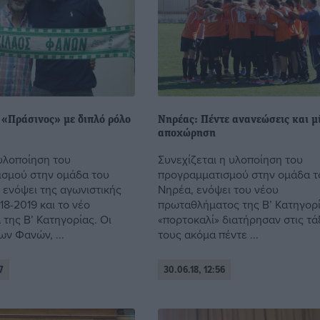
 «Πράσινος» με διπλό ρόλο
Νηρέας: Πέντε ανανεώσεις και μ
αποχώρηση
υλοποίηση του
Συνεχίζεται η υλοποίηση του
σμού στην ομάδα του
προγραμματισμού στην ομάδα τ
 ενόψει της αγωνιστικής
Νηρέα, ενόψει του νέου
8-2019 και το νέο
πρωταθλήματος της Β’ Κατηγορί
της Β’ Κατηγορίας. Οι
«πορτοκαλί» διατήρησαν στις τά
ων Φανών, ...
τους ακόμα πέντε ...
7
30.06.18, 12:56