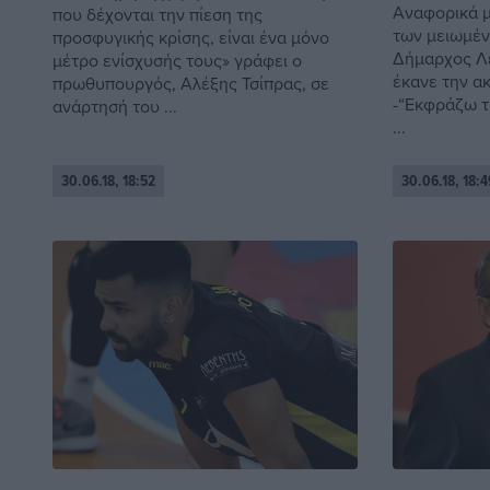
Αναφορικά μ
που δέχονται την πίεση της
των μειωμέ
προσφυγικής κρίσης, είναι ένα μόνο
Δήμαρχος Λέ
μέτρο ενίσχυσής τους» γράφει ο
έκανε την α
πρωθυπουργός, Αλέξης Τσίπρας, σε
-“Εκφράζω τ
ανάρτησή του ...
...
30.06.18, 18:52
30.06.18, 18:4