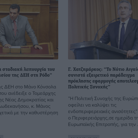
η σταδιακή λειτουργία του
Γ. Χατζημάρκος: “Το Νότιο Αιγαί
ασίου της ΔΕΗ στη Ρόδο”
συνιστά εξαιρετικό παράδειγμα
πρόκλησης εφαρμογής αποτελεσ
ης ΔΕΗ στο Μάνο Κόνσολα
Πολιτικής Συνοχής”
που ανέδειξε ο Τομεάρχης
”Η Πολιτική Συνοχής της Ευρώπ
ης Νέας Δημοκρατίας και
οφείλει να καλύψει τις
Δωδεκανήσου, κ. Μάνος
ενδοπεριφερειακές ανισότητες”
χετικά με την καθυστέρηση
ο Περιφερειάρχης,σε ημερίδα τ
Ευρωπαϊκής Επιτροπής, για την .