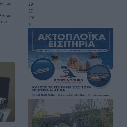
ρεί να
29
°
ΔΕ
λαίσιο
29
°
ων ...
ΤΡ