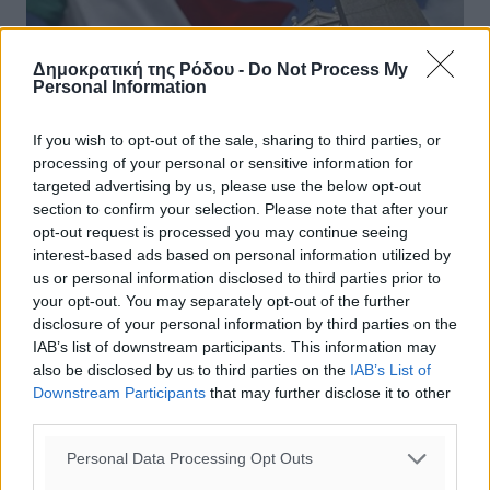
Δημοκρατική της Ρόδου -
Do Not Process My
Personal Information
If you wish to opt-out of the sale, sharing to third parties, or
processing of your personal or sensitive information for
targeted advertising by us, please use the below opt-out
section to confirm your selection. Please note that after your
opt-out request is processed you may continue seeing
Spiegel: Αν η Ελλάδα ήταν ο
interest-based ads based on personal information utilized by
εκρηκτικός μηχανισμός, η Ιταλία είναι
us or personal information disclosed to third parties prior to
your opt-out. You may separately opt-out of the further
η πυρηνική βόμβα
disclosure of your personal information by third parties on the
IAB’s list of downstream participants. This information may
«Στην πραγματικότητα η επίθεση από τη Ρώμηείναι
also be disclosed by us to third parties on the
IAB’s List of
θρασύτερη και πιο επικίνδυνη (ενν. από εκείνη της
Downstream Participants
that may further disclose it to other
Ελλάδας). Είναι πιο επικίνδυνη, γιατί η Ιταλία, σε
third parties.
αντίθεση με την πολύ ...
Personal Data Processing Opt Outs
26.05.18, 12:57