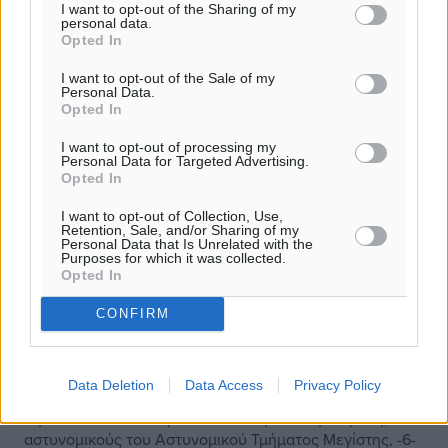
I want to opt-out of the Sharing of my
personal data.
Opted In
I want to opt-out of the Sale of my
Personal Data.
Opted In
I want to opt-out of processing my
Personal Data for Targeted Advertising.
Opted In
I want to opt-out of Collection, Use,
Retention, Sale, and/or Sharing of my
Personal Data that Is Unrelated with the
Purposes for which it was collected.
Opted In
CONFIRM
Ειδήσεις από το αστυνομικό δελτίο
Data Deletion
Data Access
Privacy Policy
Την 25-05-2018 το πρωί εντοπίσθηκαν στη Μεγίστη, από
αστυνομικούς του Αστυνομικού Τμήματος Μεγίστης, -6-