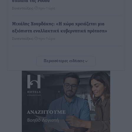
σχολεία της Ρόδου
Συνεντεύξεις
•
πριν 1 ώρα
Μιχάλης Χουρδάκης: «Η χώρα χρειάζεται μια
αξιόπιστη εναλλακτική κυβερνητική πρόταση»
Συνεντεύξεις
•
πριν 1 ώρα
Σεβ. Μητροπολίτης Ρόδου κ. Κύριλλος: «Ο Αύγουστος
Περισσότερες ειδήσεις
είναι ο μήνας της Παναγίας και η Θεία Λειτουργία η
καρδιά της ζωής της Εκκλησίας»
Συνεντεύξεις
•
πριν 1 ώρα
Πρέσβης της Βραζιλίας: «Η Ελλάδα και η Βραζιλία
έχουν τεράστιες ευκαιρίες συνεργασίας – Η Ρόδος
μπορεί να διαδραματίσει σημαντικό ρόλο»
Συνεντεύξεις
•
πριν 1 ώρα
Τσαμπίκα Διαμαντή: Η Ρόδος δεν μπορεί να σχεδιάζει