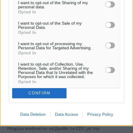
I want to opt-out of the Sharing of my
personal data.
Opted In
I want to opt-out of the Sale of my
Personal Data.
Opted In
I want to opt-out of processing my
Personal Data for Targeted Advertising.
Opted In
I want to opt-out of Collection, Use,
Retention, Sale, and/or Sharing of my
Personal Data that Is Unrelated with the
Purposes for which it was collected.
Opted In
Σοκ στην Υγεία: «Επιδημία» πλαστών
CONFIRM
πτυχίων τινάζει στον αέρα τα
νοσοκομεία
Data Deletion
Data Access
Privacy Policy
Μπροστά σε μία επαπειλούμενη «επιδημία» πλαστών
πτυχίων κινδυνεύει να βρεθεί το ΕΣΥ, με την