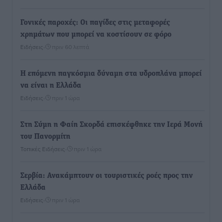
Γονικές παροχές: Οι παγίδες στις μεταφορές
χρημάτων που μπορεί να κοστίσουν σε φόρο
Ειδήσεις
•
πριν 60 λεπτά
Η επόμενη παγκόσμια δύναμη στα υδροπλάνα μπορεί
να είναι η Ελλάδα
Ειδήσεις
•
πριν 1 ώρα
Στη Σύμη η Φαίη Σκορδά επισκέφθηκε την Ιερά Μονή
του Πανορμίτη
Τοπικές Ειδήσεις
•
πριν 1 ώρα
Σερβία: Ανακάμπτουν οι τουριστικές ροές προς την
Ελλάδα
Ειδήσεις
•
πριν 1 ώρα