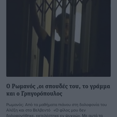
Ο Ρωμανός ,οι σπουδές του, το γράμμα
και ο Γρηγορόπουλος
Ρωμανός: Από τα μαθήματα πιάνου στη δολοφονία του
Αλέξη και στο Βελβεντό «Ο φίλος μου δεν
δολοφονήθηκε, εκτελέστηκε εν ψυχρώ». Με αυτά τα