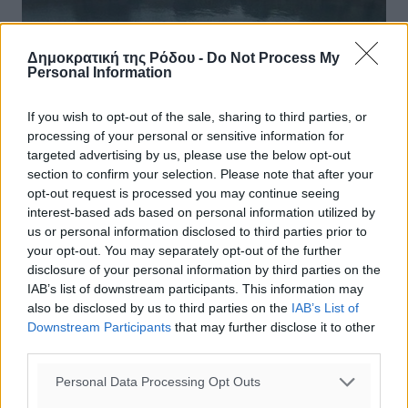
Δημοκρατική της Ρόδου -
Do Not Process My
Personal Information
If you wish to opt-out of the sale, sharing to third parties, or
processing of your personal or sensitive information for
Η Σύρος επιχειρεί να «πάρει κεφάλι»
targeted advertising by us, please use the below opt-out
στην κούρσα για Πολιτιστική
section to confirm your selection. Please note that after your
opt-out request is processed you may continue seeing
Πρωτεύουσα
interest-based ads based on personal information utilized by
us or personal information disclosed to third parties prior to
Η Σύρος ήταν η πρώτη χρονικά που ξεκίνησε τις
your opt-out. You may separately opt-out of the further
προεργασίες για να θέσει υποψηφιότητα για Πολιτιστική
disclosure of your personal information by third parties on the
Πρωτεύουσα της Ευρώπης το 2021, οπότε είναι η σειρά
IAB’s list of downstream participants. This information may
της Ελλάδας. Την ...
also be disclosed by us to third parties on the
IAB’s List of
Downstream Participants
that may further disclose it to other
07.12.14, 12:49
third parties.
Personal Data Processing Opt Outs