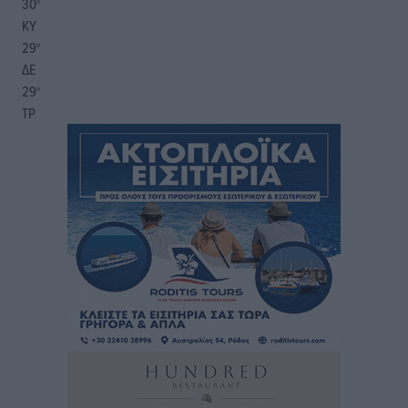
30
°
ΚΥ
29
°
ΔΕ
29
°
ΤΡ