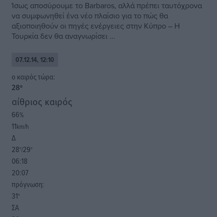
Ίσως αποσύρουμε το Barbaros, αλλά πρέπει ταυτόχρονα
να συμφωνηθεί ένα νέο πλαίσιο για το πώς θα
αξιοποιηθούν οι πηγές ενέργειες στην Κύπρο – Η
Τουρκία δεν θα αναγνωρίσει ...
07.12.14, 12:10
o καιρός τώρα:
28
°
αίθριος καιρός
66
%
11
km/h
Δ
28
29
°/
°
06:18
20:07
πρόγνωση:
31
°
ΣΑ