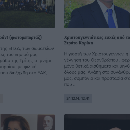
νούν! (φωτορεπορτάζ)
Χριστουγεννιάτικες ευχές από το
Στράτο Καρίκη
της ΕΠΣΔ, των σωματείων
Η γιορτή των Χριστουγέννων, η
ητές του νησιού μας,
γέννηση του Θεανθρώπου , φέρ
βράδυ της Τρίτης τη μνήμη
μόνο θετικά αισθήματα και μηνύ
πραίου, με φιλική
όλους μας. Αγάπη στο συνάνθρ
ου διεξήχθη στο ΕΑΚ, ...
μας, συμπόνια και προστασία σ’
που ...
0
24.12.14, 12:41