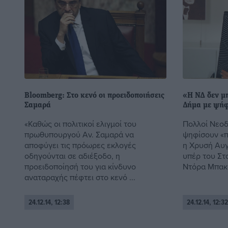
Bloomberg: Στο κενό οι προειδοποιήσεις
«Η ΝΔ δεν μπ
Σαμαρά
Δήμα με ψήφ
«Καθώς οι πολιτικοί ελιγμοί του
Πολλοί Νεοδ
πρωθυπουργού Αν. Σαμαρά να
ψηφίσουν «π
αποφύγει τις πρόωρες εκλογές
η Χρυσή Αυγ
οδηγούνται σε αδιέξοδο, η
υπέρ του Στ
προειδοποίησή του για κίνδυνο
Ντόρα Μπακο
αναταραχής πέφτει στο κενό ...
24.12.14, 12:38
24.12.14, 12:32