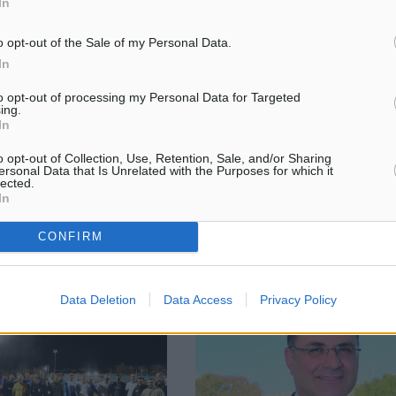
In
o opt-out of the Sale of my Personal Data.
In
Περιφερειάρχη κ. Γιώργου
Δήμας: Δεν δέχομαι να βγω Πρόε
 για τα Χριστούγεννα
ψήφους βουλευτών της Χρυσής 
to opt-out of processing my Personal Data for Targeted
ing.
 είδηση της γέννησης του
Σε γραπτή δήλωση, στην οποία
In
αποτελεί τον μέγιστο
υπογραμμίζει ότι δεν δέχεται να
της ελπίδας για όλη την
Πρόεδρος της Δημοκρατίας με τ
o opt-out of Collection, Use, Retention, Sale, and/or Sharing
νη. Σε μια εποχή που η
ψήφους από τους βουλευτές τη
ersonal Data that Is Unrelated with the Purposes for which it
lected.
 πλήττεται και δοκιμάζεται
Χρυσής Αυγής, προχώρησε σήμ
In
μεσημέρι ο ...
CONFIRM
24.12.14, 13:17
Data Deletion
Data Access
Privacy Policy