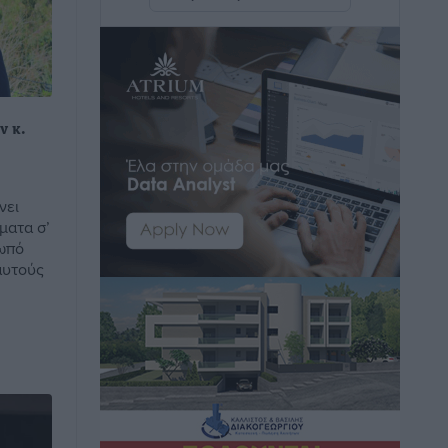
η Ελλάδα
Ειδήσεις
•
πριν 5 ώρες
Νέο ξενοδοχείο στη Ρόδο για την H
Hotels – Χατζηλαζάρου – Προχωρά
ν κ.
καινούργιο ξενοδοχείο στην Κω
Τοπικές Ειδήσεις
•
πριν 5 ώρες
νει
Αυτοκίνητο μπήκε παράνομα σε
ματα σ’
μονόδρομο στο Μαστιχάρι –
ωπό
αυτούς
Αναποδογύρισε όχημα με μητέρα και
5χρονο παιδί
Τοπικές Ειδήσεις
•
πριν 5 ώρες
“Η Ευρώπη αντιμετώπιζε το
προσφυγικό σαν ταινία τρόμου” – Η
συγκλονιστική μαρτυρία της Χαρούλας
Γιασιράνη στον RV για τα γεγονότα που