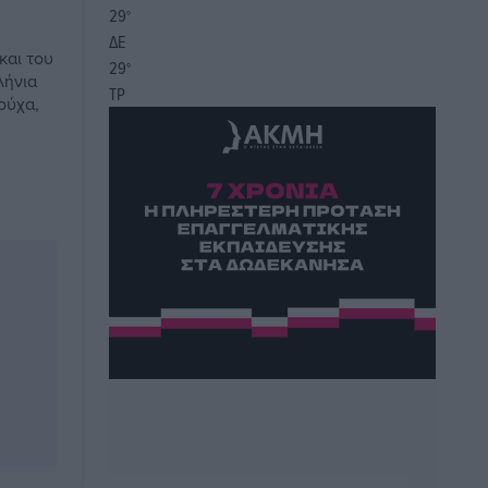
29
°
ΔΕ
και του
29
°
λήνια
ΤΡ
ούχα,