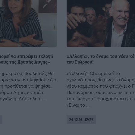
ορεί να επιτρέψει εκλογή
«Αλλαγή», το όνομα του νέου κ
ους της Χρυσής Αυγής»
του Γιώργου!
ημοκράτες βουλευτές θα
«“Αλλαγή”, Change επί το
αρών» αν αντιληφθούν ότι
αγγλικότερο», θα είναι το όνομα
ή προτίθεται να ψηφίσει
νέου κόμματος που φτιάχνει ο 
αύρου Δήμα, εκτιμά η
Παπανδρέου, σύμφωνα με τη σ
γιάννη. Δύσκολη η ...
του Γιώργου Παπαχρήστου στα 
«Είναι το ...
24.12.14, 12:25