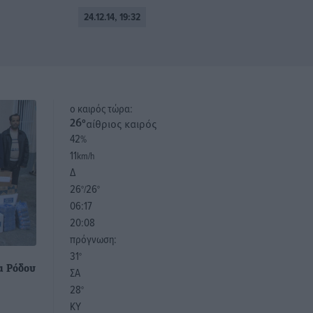
24.12.14, 19:32
o καιρός τώρα:
αίθριος καιρός
26
°
42
%
11
km/h
Δ
26
26
°/
°
06:17
20:08
πρόγνωση:
31
°
α Ρόδου
ΣΑ
28
°
ΚΥ