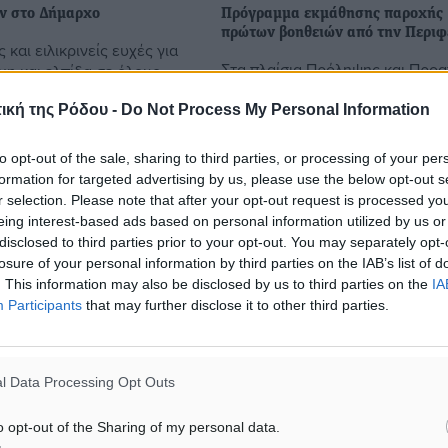
ν στο Δήμαρχο
Πρόγραμμα εκμάθησης παροχής
πρώτων βοηθειών από την Περιφ
 και ειλικρινείς ευχές για
Στα πλαίσια Πρόληψης και Προ
η και ελπίδα σε όλους,
Υγείας το Τμήμα Δημόσιας Υγιει
ο Δήμαρχος Ρόδου Φώτης
Δ/νσης Δημόσιας Υγείας Ρόδου
ική της Ρόδου -
Do Not Process My Personal Information
 με τα μέλη της
Περιφέρειας Νοτίου Αιγαίου θα
ς, του Δήμου, του
υλοποιήσει για το έτος 2015,
to opt-out of the sale, sharing to third parties, or processing of your per
πρόγραμμα ...
formation for targeted advertising by us, please use the below opt-out s
r selection. Please note that after your opt-out request is processed y
eing interest-based ads based on personal information utilized by us or
24.12.14, 14:26
disclosed to third parties prior to your opt-out. You may separately opt-
losure of your personal information by third parties on the IAB’s list of
. This information may also be disclosed by us to third parties on the
IA
Participants
that may further disclose it to other third parties.
l Data Processing Opt Outs
o opt-out of the Sharing of my personal data.