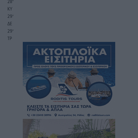
28
°
ΚΥ
29
°
ΔΕ
29
°
ΤΡ