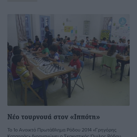
Νέο τουρνουά στον «Ιππότη»
Το 1ο Ανοικτό Πρωτάθλημα Ρόδου 2014 «Γρηγόρης
Κατσαράς» διοργανώνει ο Σκακιστικός Όμιλος Ρόδου