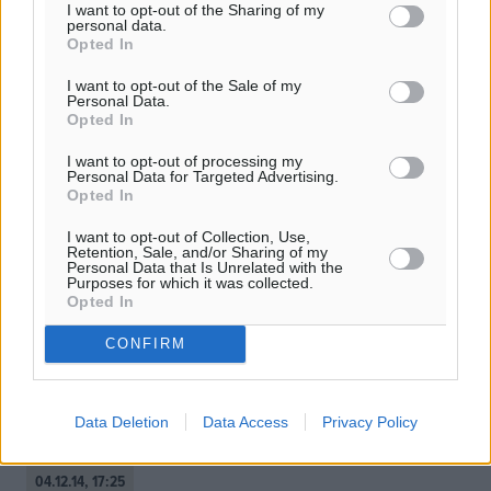
I want to opt-out of the Sharing of my
personal data.
Opted In
I want to opt-out of the Sale of my
Personal Data.
Opted In
I want to opt-out of processing my
Personal Data for Targeted Advertising.
Opted In
I want to opt-out of Collection, Use,
Retention, Sale, and/or Sharing of my
Personal Data that Is Unrelated with the
Purposes for which it was collected.
Opted In
Με τον Ιωνικό Σάμου η Τελχινίδα
CONFIRM
Πραγματοποιήθηκε στα γραφεία της ΕΟΠΕ η κλήρωση
της 1ης αγωνιστικής της Β’ φάσης του Κυπέλλου
Γυναικών, με την Τελχινίδα που θα εκπροσωπήσει τα
Data Deletion
Data Access
Privacy Policy
Δωδεκάνησα, να αντιμετωπίζει ...
04.12.14, 17:25