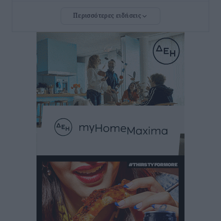
Περισσότερες ειδήσεις
Νέο ξενοδοχείο στη Ρόδο για την H Hotels –
Χατζηλαζάρου – Προχωρά καινούργιο ξενοδοχείο
στην Κω
Τοπικές Ειδήσεις
•
πριν 9 ώρες
Αυτοκίνητο μπήκε παράνομα σε μονόδρομο στο
Μαστιχάρι – Αναποδογύρισε όχημα με μητέρα και
5χρονο παιδί
Τοπικές Ειδήσεις
•
πριν 9 ώρες
“Η Ευρώπη αντιμετώπιζε το προσφυγικό σαν ταινία
τρόμου” – Η συγκλονιστική μαρτυρία της Χαρούλας
Γιασιράνη στον RV για τα γεγονότα που οδήγησαν στο
Σύμφωνο της Λέρου
Τοπικές Ειδήσεις
•
πριν 9 ώρες
Συναυλία με τον Γιάννη Κότσιρα στις 21 Αυγούστου