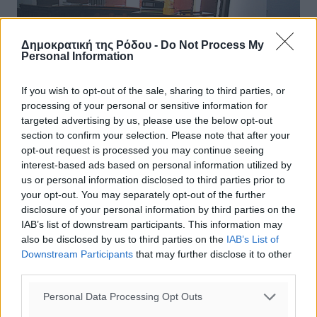
Δημοκρατική της Ρόδου -
Do Not Process My
Personal Information
If you wish to opt-out of the sale, sharing to third parties, or
processing of your personal or sensitive information for
Αναβλήθηκε η εκδίκαση σοβαρών
targeted advertising by us, please use the below opt-out
υποθέσεων στο κακουργιοδικείο
section to confirm your selection. Please note that after your
opt-out request is processed you may continue seeing
Για την 10η Δεκεμβρίου του 2015 αναβλήθηκε από το
interest-based ads based on personal information utilized by
Τριμελές Εφετείο Δωδεκανήσου επί κακουργημάτων,
us or personal information disclosed to third parties prior to
ένεκα της αποχής των δικηγόρων, η εκδίκαση της
your opt-out. You may separately opt-out of the further
υπόθεσης οικονομικής ...
disclosure of your personal information by third parties on the
IAB’s list of downstream participants. This information may
also be disclosed by us to third parties on the
IAB’s List of
04.12.14, 17:43
Downstream Participants
that may further disclose it to other
third parties.
Personal Data Processing Opt Outs