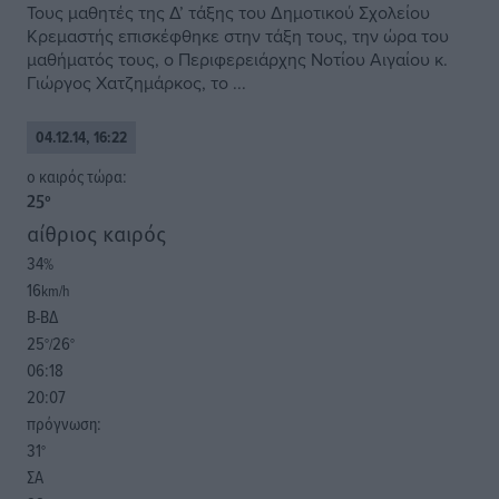
Τους μαθητές της Δ’ τάξης του Δημοτικού Σχολείου
Κρεμαστής επισκέφθηκε στην τάξη τους, την ώρα του
μαθήματός τους, ο Περιφερειάρχης Νοτίου Αιγαίου κ.
Γιώργος Χατζημάρκος, το ...
04.12.14, 16:22
o καιρός τώρα:
25
°
αίθριος καιρός
34
%
16
km/h
Β-ΒΔ
25
26
°/
°
06:18
20:07
πρόγνωση:
31
°
ΣΑ