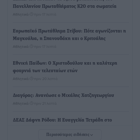
Πανελληνίου Πρωταθλήματος Κ20 στα σωματεία
Αθλητικά
•
πριν 17 λεπτά
Ευρωπαϊκό Πρωτάθλημα Στίβου: Πότε αγωνίζονται η
Μαγκούλια, η Σπανουδάκη και ο Κριτούλης
Αθλητικά
•
πριν 17 λεπτά
Εθνική Παίδων: Ο Χριστοδούλου και η καλύτερη
φουρνιά των τελευταίων ετών
Αθλητικά
•
πριν 20 λεπτά
Διαγόρας: Ανανέωσε ο Μιχάλης Χατζηγεωργίου
Αθλητικά
•
πριν 21 λεπτά
ΔΕΑΣ Δάφνη Ρόδου: Η Ευαγγελία Τετράδη στο
τεχνικό επιτελείο
Περισσότερες ειδήσεις
Αθλητικά
•
πριν 23 λεπτά