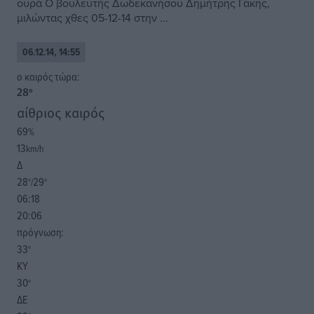
ουρά Ο βουλευτής Δωδεκανήσου Δημήτρης Γάκης,
μιλώντας χθες 05-12-14 στην ...
06.12.14, 14:55
o καιρός τώρα:
28
°
αίθριος καιρός
69
%
13
km/h
Δ
28
29
°/
°
06:18
20:06
πρόγνωση:
33
°
ΚΥ
30
°
ΔΕ