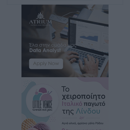
Γ.Σ. Διαγόρας: Το οργανόγραμμα των Ακαδημιών
Αθλητικά
•
πριν 25 λεπτά
Σταυρός Καλυθιών: Απέκτησε και την Ειρήνη
Καρελλάκη
Αθλητικά
•
πριν 53 λεπτά
Πρωτάθλημα Καλαθοσφαίρισης Δικηγορικών
Συλλόγων Ελλάδας και Κύπρου: Η Ρόδος φιλοξένησε
με επιτυχία την 17η διοργάνωση
Αθλητικά
•
πριν 1 ώρα
Φοιτητική στέγη: «Φωτιά» τα ενοίκια σε Αθήνα και
Θεσσαλονίκη – Έως 800 ευρώ στο Ρέθυμνο
Ειδήσεις
•
πριν 1 ώρα