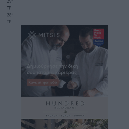
29
°
ΤΡ
28
°
ΤΕ