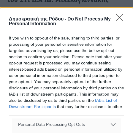
του ΣΥΡΙΖΑ Ιω. Μιχελογιαννάκης
Την απόφασή του να προχωρήσει σε απεργία πείνας μαζί
με τους Σύρους πρόσφυγες στο Σύνταγμα, κάνει γνωστή
Δημοκρατική της Ρόδου -
Do Not Process My
Personal Information
ο βουλευτής του ΣΥΡΙΖΑ Γιάννης Μιχελογιαννάκης. Ο
βουλευτής ...
If you wish to opt-out of the sale, sharing to third parties, or
processing of your personal or sensitive information for
06.12.14, 16:45
targeted advertising by us, please use the below opt-out
section to confirm your selection. Please note that after your
opt-out request is processed you may continue seeing
interest-based ads based on personal information utilized by
us or personal information disclosed to third parties prior to
your opt-out. You may separately opt-out of the further
disclosure of your personal information by third parties on the
IAB’s list of downstream participants. This information may
also be disclosed by us to third parties on the
IAB’s List of
Downstream Participants
that may further disclose it to other
third parties.
Personal Data Processing Opt Outs