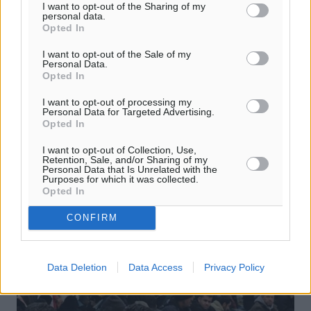
I want to opt-out of the Sharing of my
personal data.
Opted In
I want to opt-out of the Sale of my
Personal Data.
Συνάντηση Α. Σαμαρά με τους γονείς
Opted In
του Ν. Ρωμανού τη Δευτέρα
I want to opt-out of processing my
Personal Data for Targeted Advertising.
Με το γραφείο του Πρωθυπουργού επικοινώνησε
Opted In
σήμερα το μεσημέρι ο δικηγόρος της οικογένειας
Ρωμανού, σύμφωνα με σχετική ανακοίνωση,
I want to opt-out of Collection, Use,
μεταφέροντας το αίτημα των γονέων του να ...
Retention, Sale, and/or Sharing of my
Personal Data that Is Unrelated with the
Purposes for which it was collected.
Opted In
06.12.14, 16:40
CONFIRM
Data Deletion
Data Access
Privacy Policy