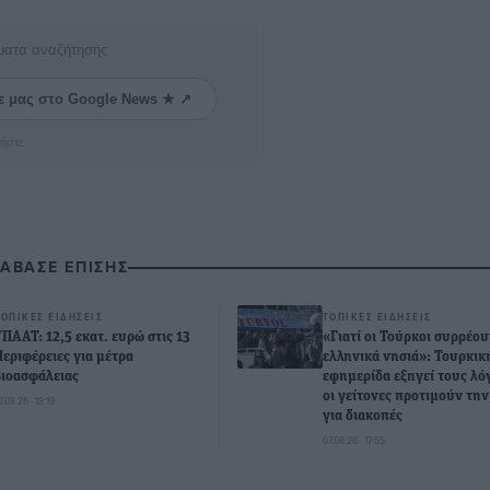
ματα αναζήτησης
ε μας στο Google News ★ ↗
ήστε
ΙΑΒΑΣΕ ΕΠΙΣΗΣ
ΤΟΠΙΚΈΣ ΕΙΔΉΣΕΙΣ
ΤΟΠΙΚΈΣ ΕΙΔΉΣΕΙΣ
ΥΠΑΑΤ: 12,5 εκατ. ευρώ στις 13
«Γιατί οι Τούρκοι συρρέου
Περιφέρειες για μέτρα
ελληνικά νησιά»: Τουρκικ
βιοασφάλειας
εφημερίδα εξηγεί τους λό
οι γείτονες προτιμούν τη
7.08.26 · 18:19
για διακοπές
07.08.26 · 17:55