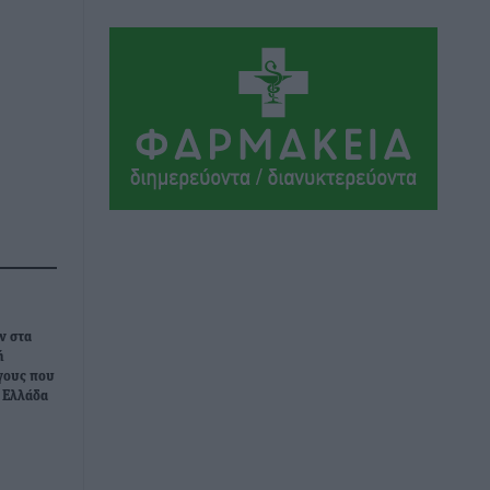
Αθλητικά
•
πριν 14 ώρες
Συνελήφθη 37χρονη στη Ρόδο γιατί
είχε αφήσει τα τρία ανήλικα παιδιά της
χωρίς επιτήρηση
Τοπικές Ειδήσεις
•
πριν 14 ώρες
Σταυρός Καλυθιών: Απέκτησε την
Φωτεινή Πιζάνια
Αθλητικά
•
πριν 15 ώρες
Το Yucatan Show έρχεται στη Ρόδο με
ν στα
τον Frankie Lluc
ή
γους που
Πολιτιστικά
•
πριν 16 ώρες
ν Ελλάδα
Σι Τζέι Χάρις: «Να πανηγυρίσουμε
πολλές νίκες μαζί»