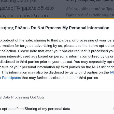
όπως ισχυρίστηκε,
κατηγορούμενος για απάτη
μελές Πλημμελειοδικείο
Αθώος κρίθηκε από το Τριμ
λόγησε το σύνολο του
Εφετείο Δωδεκανήσου μετά
από ανάκληση μηνύσεως…
ενο αθώο.
ική της Ρόδου -
Do Not Process My Personal Information
Αθώος κρίθηκε 17χρονος
 της απάτης, με τις Αρχές
to opt-out of the sale, sharing to third parties, or processing of your per
αθίγγανος κατηγορούμενος
020, φέρεται να παρέστησε
formation for targeted advertising by us, please use the below opt-out s
κλοπές και εγκληματική ο
r selection. Please note that after your opt-out request is processed y
ε σκοπό να αποκομίσει
Το Μονομελές Δικαστήριο
eing interest-based ads based on personal information utilized by us or
ρόταν, εμφανίστηκε στον
Ανηλίκων Ρόδου έκρινε α
disclosed to third parties prior to your opt-out. You may separately opt-
losure of your personal information by third parties on the IAB’s list of
έναν 17χρονο αθίγγανο, ο
λείται, μεταξύ άλλων, με
. This information may also be disclosed by us to third parties on the
IA
οποίος…
ων του Δημοσίου σε
Participants
that may further disclose it to other third parties.
l Data Processing Opt Outs
ται να διαβεβαίωσε τον
ι τον τρόπο ώστε εκείνος
o opt-out of the Sharing of my personal data.