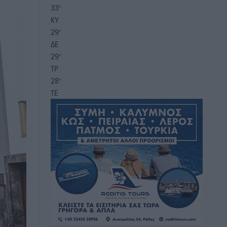
33
°
ΚΥ
29
°
ΔΕ
29
°
ΤΡ
28
°
ΤΕ