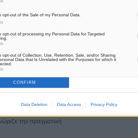
του Δημοσίου, με
In
τεινόταν, μάλιστα, ότι
o opt-out of the Sale of my Personal Data.
ν ιδιώτη, ενώ υποστήριζε
In
ατάξεις του ν. 4495/2017
to opt-out of processing my Personal Data for Targeted
πο αυτό, σύμφωνα πάντα με
ing.
In
 καταβάλει στις 7
o opt-out of Collection, Use, Retention, Sale, and/or Sharing
ersonal Data that Is Unrelated with the Purposes for which it
lected.
In
ιζε πως δεν είχε την
στηριοποιούνταν στον
CONFIRM
ε να προβεί σε ενέργειες
 το Δημόσιο, πολλώ δε
Data Deletion
Data Access
Privacy Policy
ης. Ο εγκαλών, όπως
νώριζε την πραγματική