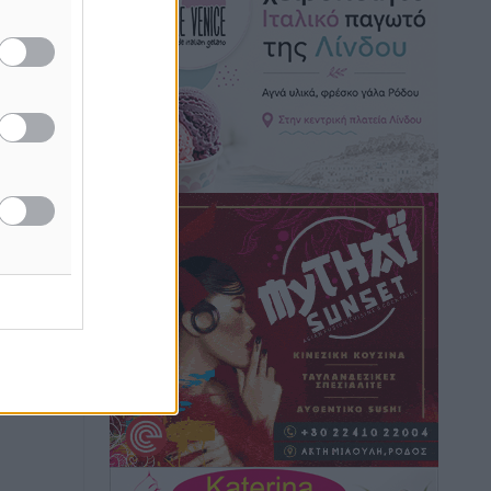
Τοπικές Ειδήσεις
•
πριν 12 ώρες
Iατρικός Σύλλογος Ροδου προς Α.
Γεωργιάδη: Στρατηγικές Προτάσεις για
την Ενίσχυση της Δημόσιας Υγείας στη
Νησιωτική Ελλάδα και στα
Νοσοκομεία της Γ΄ Ζώνης
Τοπικές Ειδήσεις
•
πριν 12 ώρες
Πάνθηρες: Ξεκίνησαν αισιόδοξοι για
την παρθενική “πτήση” τους
Αθλητικά
•
πριν 12 ώρες
Άρης Αρχαγγέλου: Στο πλευρό του
άτυχου Ιάκωβου Θωμά
Αθλητικά
•
πριν 12 ώρες