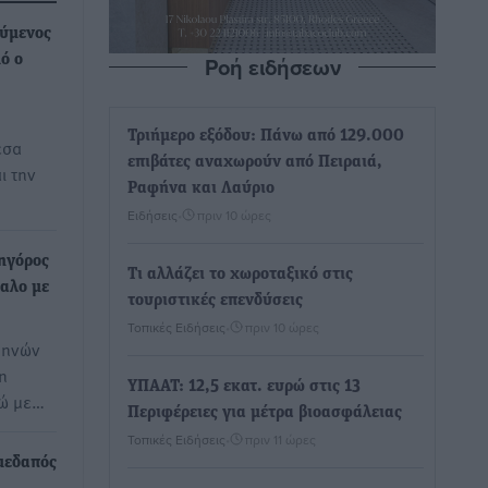
ούμενος
Ροή ειδήσεων
μό ο
Τριήμερο εξόδου: Πάνω από 129.000
εσα
επιβάτες αναχωρούν από Πειραιά,
ι την
Ραφήνα και Λαύριο
Ειδήσεις
•
πριν 10 ώρες
ηγόρος
Τι αλλάζει το χωροταξικό στις
αλο με
τουριστικές επενδύσεις
Τοπικές Ειδήσεις
•
πριν 10 ώρες
θηνών
η
ΥΠΑΑΤ: 12,5 εκατ. ευρώ στις 13
ρώ με…
Περιφέρειες για μέτρα βιοασφάλειας
Τοπικές Ειδήσεις
•
πριν 11 ώρες
μεδαπός