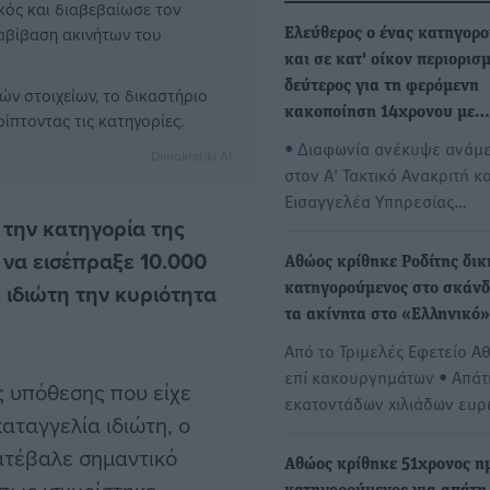
κός και διαβεβαίωσε τον
ταβίβαση ακινήτων του
Ελεύθερος ο ένας κατηγορ
και σε κατ' οίκον περιορισ
δεύτερος για τη φερόμενη
ών στοιχείων, το δικαστήριο
κακοποίηση 14χρονου με…
πτοντας τις κατηγορίες.
• Διαφωνία ανέκυψε ανάμ
Dimokratiki AI
στον Α' Τακτικό Ανακριτή κα
Εισαγγελέα Υπηρεσίας…
 την κατηγορία της
 να εισέπραξε 10.000
Αθώος κρίθηκε Ροδίτης δικ
 ιδιώτη την κυριότητα
κατηγορούμενος στο σκάνδ
τα ακίνητα στο «Ελληνικό»
Από το Τριμελές Εφετείο Α
επί κακουργημάτων • Απάτ
 υπόθεσης που είχε
εκατοντάδων χιλιάδων ευ
αταγγελία ιδιώτη, ο
ατέβαλε σημαντικό
Αθώος κρίθηκε 51χρονος η