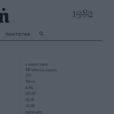
ΠΟΛΙΤΙΣΤΙΚΆ
o καιρός τώρα:
αίθριος καιρός
24
°
37
%
13
km/h
Δ-ΝΔ
24
24
°/
°
06:18
20:06
πρόγνωση: