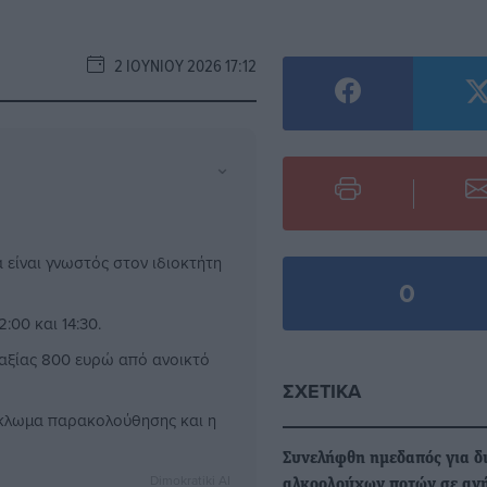
2 ΙΟΥΝΊΟΥ 2026 17:12
⌄
 είναι γνωστός στον ιδιοκτήτη
0
:00 και 14:30.
αξίας 800 ευρώ από ανοικτό
ΣΧΕΤΙΚΆ
κύκλωμα παρακολούθησης και η
Συνελήφθη ημεδαπός για δ
Dimokratiki AI
αλκοολούχων ποτών σε αν