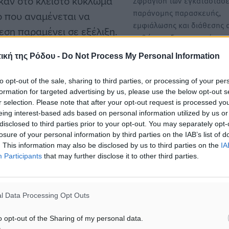
καν στο κλειστό κύκλωμα
Σφράγιση των εγκαταστάσ
παράνομης παρασκευής,
ο που αναμένεται να
εμφιάλωσης και διάθεσης 
εση παραμένει σε εξέλιξη.
καθώς και δημοσιοποίηση
ική της Ρόδου -
Do Not Process My Personal Information
Δύο ανήλικοι πίσω από την
κοσμημάτων αξίας 6.400 ε
ρευνα
to opt-out of the sale, sharing to third parties, or processing of your per
γνωστό κατάστημα
formation for targeted advertising by us, please use the below opt-out s
r selection. Please note that after your opt-out request is processed y
Η εξιχνίαση μίας καλά
eing interest-based ads based on personal information utilized by us or
οργανωμένης κλοπής που
disclosed to third parties prior to your opt-out. You may separately opt-
ματα αναζήτησης
σημειώθηκε στα μέσα Οκτ
losure of your personal information by third parties on the IAB’s list of
στην…
. This information may also be disclosed by us to third parties on the
IA
ε μας στο Google News ★ ↗
Participants
that may further disclose it to other third parties.
ήστε
l Data Processing Opt Outs
o opt-out of the Sharing of my personal data.