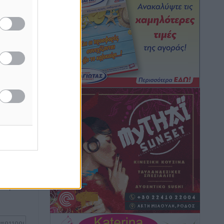
Τοπικές Ειδήσεις
•
πριν 8 ώρες
ν στα
Iατρικός Σύλλογος Ροδου προς Α.
ή
Γεωργιάδη: Στρατηγικές Προτάσεις για
γους που
την Ενίσχυση της Δημόσιας Υγείας στη
ν Ελλάδα
Νησιωτική Ελλάδα και στα
Νοσοκομεία της Γ΄ Ζώνης
Τοπικές Ειδήσεις
•
πριν 9 ώρες
Πάνθηρες: Ξεκίνησαν αισιόδοξοι για
την παρθενική “πτήση” τους
ή της
Αθλητικά
•
πριν 9 ώρες
ίδες
του
Άρης Αρχαγγέλου: Στο πλευρό του
ος το
άτυχου Ιάκωβου Θωμά
Αθλητικά
•
πριν 9 ώρες