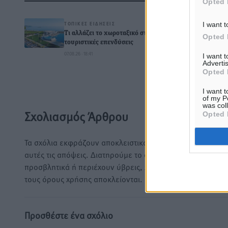
Δ
Opted 
ΤΟΠΙΚΈΣ ΕΙΔΉΣΕΙΣ
I want t
Τι αλλάζει το χωροταξικό στις
Opted 
τουριστικές επενδύσεις
07.08.26 · 18:41
I want 
Advertis
0
Opted 
I want t
of my P
was col
Σχολιασμός Άρθρου
Opted 
Τα σχόλια εκφράζουν αποκλειστικά τον εκάστοτε σχολιαστ
αυτές τις απόψεις. Διατηρούμε το δικαίωμα να διαγράψο
προσβλητικά ή περιέχουν ύβρεις, χωρίς καμμία προειδοπ
τους όρους χρήσης αποκλείονται.
Προσθέστε ένα σχόλιο