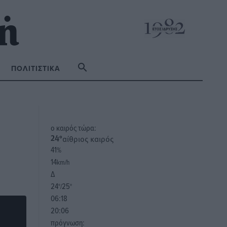
ΠΟΛΙΤΙΣΤΙΚΆ
o καιρός τώρα:
αίθριος καιρός
24
°
41
%
14
km/h
Δ
24
25
°/
°
06:18
20:06
πρόγνωση: