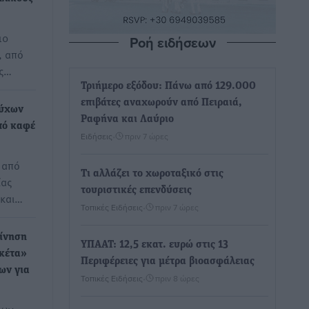
10
Ροή ειδήσεων
, από
ος…
Τριήμερο εξόδου: Πάνω από 129.000
επιβάτες αναχωρούν από Πειραιά,
ούχων
Ραφήνα και Λαύριο
πό καφέ
Ειδήσεις
•
πριν 7 ώρες
 από
Τι αλλάζει το χωροταξικό στις
ίας
τουριστικές επενδύσεις
 και…
Τοπικές Ειδήσεις
•
πριν 7 ώρες
ίνηση
ΥΠΑΑΤ: 12,5 εκατ. ευρώ στις 13
κέτα»
Περιφέρειες για μέτρα βιοασφάλειας
ων για
Τοπικές Ειδήσεις
•
πριν 8 ώρες