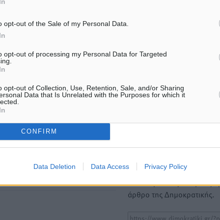
ΙΑΒΑΣΕ ΕΠΙΣΗΣ
In
ΤΟΠΙΚΈΣ ΕΙΔΉΣΕΙΣ
ΤΟΠΙΚΈΣ ΕΙΔΉΣΕΙΣ
o opt-out of the Sale of my Personal Data.
ΥΠΑΑΤ: 12,5 εκατ. ευρώ στις 13
«Γιατί οι Τούρκοι συρρέου
In
Περιφέρειες για μέτρα
ελληνικά νησιά»: Τουρκικ
βιοασφάλειας
εφημερίδα εξηγεί τους λό
to opt-out of processing my Personal Data for Targeted
οι γείτονες προτιμούν τη
ing.
7.08.26 · 18:19
για διακοπές
In
07.08.26 · 17:55
o opt-out of Collection, Use, Retention, Sale, and/or Sharing
ersonal Data that Is Unrelated with the Purposes for which it
lected.
Υπενθύμιση:
In
CONFIRM
Για την μερική αναπαραγωγ
ή. Η Δημοκρατική δεν υιοθετεί
είδησης από άλλες ιστοσελ
υμε όποια σχόλια θεωρούμε
είναι απαραίτητη η χρήση 
οίηση. Χρήστες που δεν τηρούν
Data Deletion
Data Access
Privacy Policy
παρακάτω παρεχόμενου
συνδέσμου παραπομπής πρ
άρθρο της Δημοκρατικής.