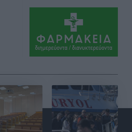
Αθλητικά
•
πριν 11 ώρες
Συνελήφθη 37χρονη στη Ρόδο γιατί
είχε αφήσει τα τρία ανήλικα παιδιά της
χωρίς επιτήρηση
Τοπικές Ειδήσεις
•
πριν 11 ώρες
Σταυρός Καλυθιών: Απέκτησε την
Φωτεινή Πιζάνια
Αθλητικά
•
πριν 12 ώρες
Το Yucatan Show έρχεται στη Ρόδο με
τον Frankie Lluc
Πολιτιστικά
•
πριν 12 ώρες
Σι Τζέι Χάρις: «Να πανηγυρίσουμε
πολλές νίκες μαζί»