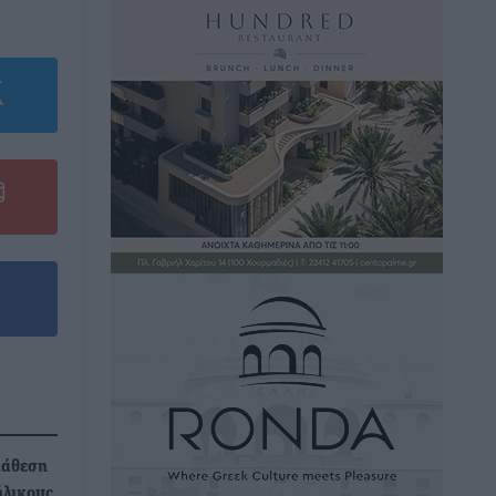
ιάθεση
ήλικους