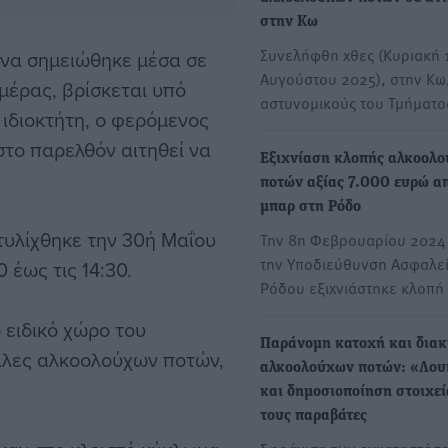
στην Κω
Συνελήφθη χθες (Κυριακή 
 να σημειώθηκε μέσα σε
Αυγούστου 2025), στην Κω
μέρας, βρίσκεται υπό
αστυνομικούς του Τμήματ
ιδιοκτήτη, ο φερόμενος
στο παρελθόν αιτηθεί να
Εξιχνίαση κλοπής αλκοολ
ποτών αξίας 7.000 ευρώ α
μπαρ στη Ρόδο
τυλίχθηκε την 30ή Μαΐου
Την 8η Φεβρουαρίου 2024
την Υποδιεύθυνση Ασφαλε
 έως τις 14:30.
Ρόδου εξιχνιάστηκε κλοπή
 ειδικό χώρο του
Παράνομη κατοχή και διακ
ιάλες αλκοολούχων ποτών,
αλκοολούχων ποτών: «Λου
και δημοσιοποίηση στοιχεί
τους παραβάτες