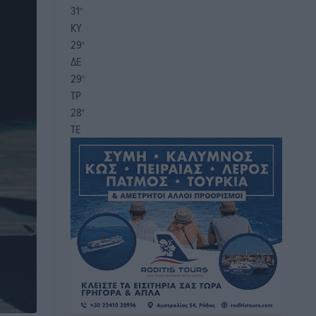
31
°
ΚΥ
29
°
ΔΕ
29
°
ΤΡ
28
°
ΤΕ