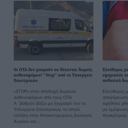
Οι ΟΤΑ δεν μπορούν να δέχονται δωρεές
Ελεύθερος μ
ασθενοφόρων! “Stop” από το Yπουργείο
εφοριακός πο
Eσωτερικών
παθητική δω
«STOP» στην αποδοχή δωρεών
Ελεύθερος μ
ασθενοφόρων από τους ΟΤΑ
απαγόρευση
Α΄βαθμού βάζει με έγγραφό του το
αφέθηκε χθε
Υπουργείο Εσωτερικών, το οποίο
με ομόφωνη 
εστάλη στην Αποκεντρωμένη Διοίκηση
Ανακρίτριας 
Αιγαίου και ...