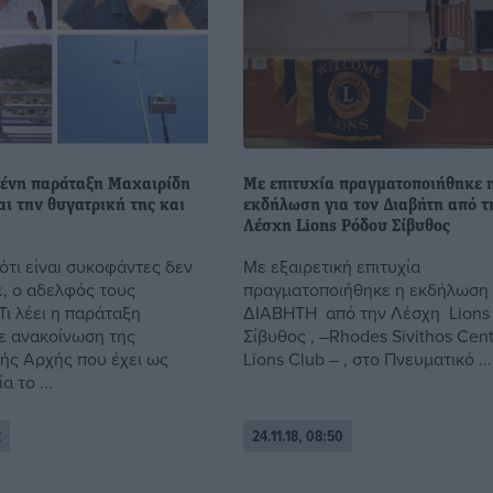
ένη παράταξη Μαχαιρίδη
Με επιτυχία πραγματοποιήθηκε 
ι την θυγατρική της και
εκδήλωση για τον Διαβήτη από τ
Λέσχη Lions Ρόδου Σίβυθος
ότι είναι συκοφάντες δεν
Με εξαιρετική επιτυχία
ε, ο αδελφός τους
πραγματοποιήθηκε η εκδήλωση 
Τι λέει η παράταξη
ΔΙΑΒΗΤΗ από την Λέσχη Lions
ε ανακοίνωση της
Σίβυθος , –Rhodes Sivithos Cen
ής Αρχής που έχει ως
Lions Club – , στο Πνευματικό ...
α το ...
2
24.11.18, 08:50