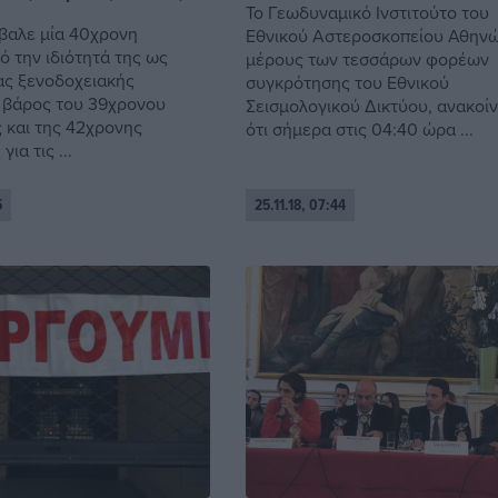
Το Γεωδυναμικό Ινστιτούτο του
βαλε μία 40χρονη
Εθνικού Αστεροσκοπείου Αθηνώ
ό την ιδιότητά της ως
μέρους των τεσσάρων φορέων
ιας ξενοδοχειακής
συγκρότησης του Εθνικού
ε βάρος του 39χρονου
Σεισμολογικού Δικτύου, ανακοί
 και της 42χρονης
ότι σήμερα στις 04:40 ώρα ...
ια τις ...
5
25.11.18, 07:44