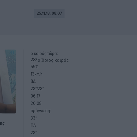
25.11.18, 08:07
o καιρός τώρα:
αίθριος καιρός
28
°
55
%
13
km/h
ΒΔ
28
28
°/
°
06:17
20:08
πρόγνωση:
33
°
της
ΠΑ
28
°