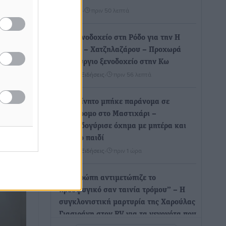
Ειδήσεις
•
πριν 50 λεπτά
Νέο ξενοδοχείο στη Ρόδο για την H
Hotels – Χατζηλαζάρου – Προχωρά
λοδαπών
καινούργιο ξενοδοχείο στην Κω
Τοπικές Ειδήσεις
•
πριν 56 λεπτά
τριάντα
ώτες
Αυτοκίνητο μπήκε παράνομα σε
του
μονόδρομο στο Μαστιχάρι –
Αναποδογύρισε όχημα με μητέρα και
5χρονο παιδί
Τοπικές Ειδήσεις
•
πριν 1 ώρα
“Η Ευρώπη αντιμετώπιζε το
προσφυγικό σαν ταινία τρόμου” – Η
συγκλονιστική μαρτυρία της Χαρούλας
Γιασιράνη στον RV για τα γεγονότα που