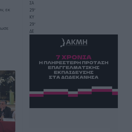
ΣΑ
ν, εκ
29
°
ΚΥ
29
°
νωσε
ΔΕ