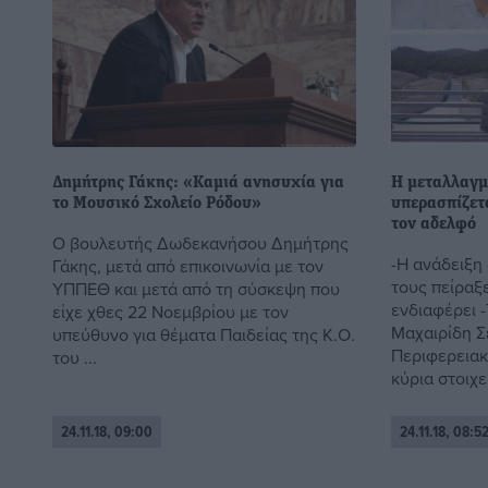
Δημήτρης Γάκης: «Καμιά ανησυχία για
Η μεταλλαγμ
το Μουσικό Σχολείο Ρόδου»
υπερασπίζετα
τον αδελφό
Ο βουλευτής Δωδεκανήσου Δημήτρης
-Η ανάδειξη 
Γάκης, μετά από επικοινωνία με τον
τους πείραξ
ΥΠΠΕΘ και μετά από τη σύσκεψη που
ενδιαφέρει -
είχε χθες 22 Νοεμβρίου με τον
Μαχαιρίδη Σ
υπεύθυνο για θέματα Παιδείας της Κ.Ο.
Περιφερειακ
του ...
κύρια στοιχεί
24.11.18, 09:00
24.11.18, 08:5