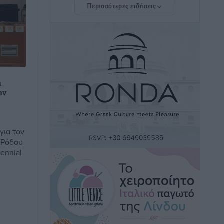
οδήγησαν στο Σύμφωνο της Λέρου
Περισσότερες ειδήσεις
Τοπικές Ειδήσεις
•
πριν 1 ώρα
Συναυλία με τον Γιάννη Κότσιρα στις
21 Αυγούστου
Πολιτιστικά
•
πριν 1 ώρα
η
Έκτακτη συνεδρίαση της Δημοτικής
ην
Επιτροπής Ρόδου αύριο Παρασκευή 7
Αυγούστου
Τοπικές Ειδήσεις
•
πριν 1 ώρα
για τον
 Ρόδου
tennial
ΑΕΡΑ: Δεν σταματάει να ενισχύεται,
νέο απόκτημα ο Μητρόπουλος
Αθλητικά
•
πριν 2 ώρες
Κλεάνθης: Δουλειές μετά ευχαριστιών
στο γήπεδο, ατομικό για δύο