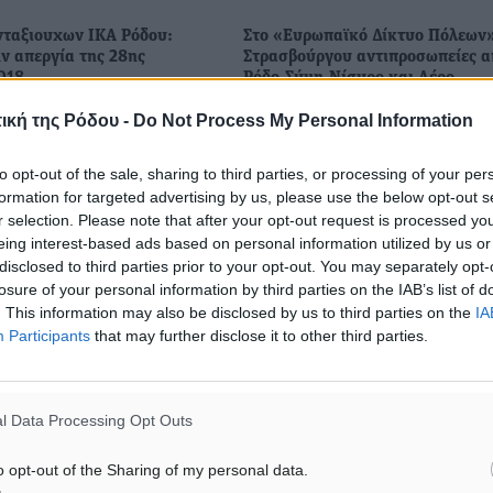
νταξιουχων ΙΚΑ Ρόδου:
Στο «Ευρωπαϊκό Δίκτυο Πόλεων»
ν απεργία της 28ης
Στρασβούργου αντιπροσωπείες α
018
Ρόδο,Σύμη,Νίσυρο και Λέρο
ε την απεργία του
«Άρωμα Ελλάδας», είχε η 16η
ική της Ρόδου -
Do Not Process My Personal Information
ινήματος την Τετάρτη 28
συνάντηση του Ευρωπαϊκού Δικ
018. Καλούμε όλους τους
πόλεων του Στρασβούργου, «Le 
to opt-out of the sale, sharing to third parties, or processing of your per
υς, όλους τους
de Strasbourg», καθώς μετά από
formation for targeted advertising by us, please use the below opt-out s
, τα παιδιά και τα εγγόνια
πρόσκληση του Έλληνα αντιπρο
r selection. Please note that after your opt-out request is processed y
του ...
eing interest-based ads based on personal information utilized by us or
disclosed to third parties prior to your opt-out. You may separately opt-
24.11.18, 13:45
losure of your personal information by third parties on the IAB’s list of
. This information may also be disclosed by us to third parties on the
IA
Participants
that may further disclose it to other third parties.
l Data Processing Opt Outs
o opt-out of the Sharing of my personal data.