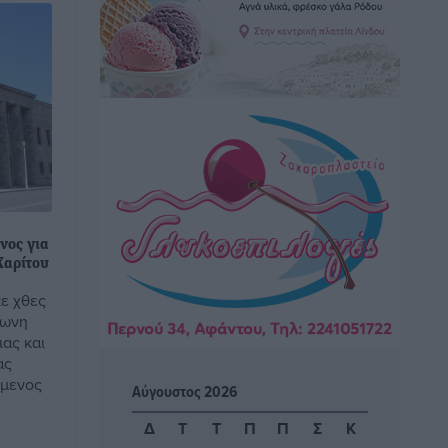
Αθλητικά
•
πριν 2 ώρες
Φοίβος: Εν αναμονή του Νίκου Λαζίδη
Αθλητικά
•
πριν 2 ώρες
Ιάλυσος Β’: Νωρίς νωρίς μπήκαν στα
βάσανα της προετοιμασίας
Αθλητικά
•
πριν 2 ώρες
νος για
Εθνικός Αρχίπολης: Μεγάλο βήμα
Χαρίτου
προόδου η ίδρυση Ακαδημίας
ε χθες
Αθλητικά
•
πριν 2 ώρες
φωνη
ας και
Ιππότες: Με το βλέμμα στραμμένο στο
ας
μέλλον
ύμενος
Αύγουστος 2026
Αθλητικά
•
πριν 2 ώρες
Δ
Τ
Τ
Π
Π
Σ
Κ