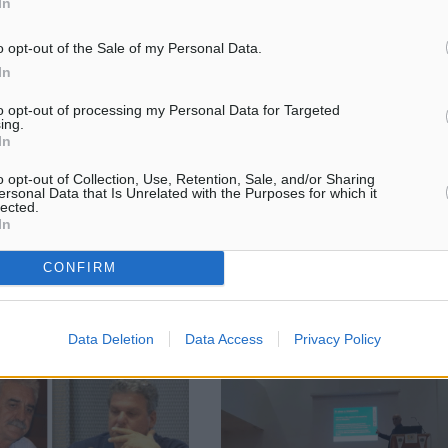
In
o opt-out of the Sale of my Personal Data.
In
to opt-out of processing my Personal Data for Targeted
Κεντροαριστεροί, Κεντρώοι,
Εντοπισμός και διάσωση 30 αλ
ing.
 το 2015 ΣΥ.ΡΙΖ.Α…”-του
στο Φαρμακονήσι
In
ίου
Στον εντοπισμό και τη διάσωση 
o opt-out of Collection, Use, Retention, Sale, and/or Sharing
 Ω Ν Τ Α Ι ΠΟΣΟ ΤΥΧΑΙΕΣ
(30) αλλοδαπών προέβησαν, πρ
ersonal Data that Is Unrelated with the Purposes for which it
ΟΓΕΣ ΚΑΙ ΓΕΓΟΝΟΤΑ ;
πρωινές ώρες σήμερα, στελέχη 
lected.
 έκλεισε : – με έλλειμμα
In
Λιμενικού Σώματος – Ελληνικής
 2009 με 15 %, – με
Ακτοφυλακής. Συγκεκριμένα, ...
ς 94,5 % και το ...
CONFIRM
24.11.18, 09:04
Data Deletion
Data Access
Privacy Policy