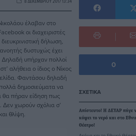
8 ΔΕΚΕΜΒΡΊΟΥ 2017 13:34
 Νικολάου έλαβαν στο
Facebook οι διαχειριστές
 διευκρινιστική δήλωση,
ανοητής δυστυχώς έχει
υ. Δηλαδή υπήρχαν πολλοί
0
τ’ αλήθεια ο ίδιος ο Νίκος
σελίδα. Φαντάσου δηλαδή
 πολλά δημοσιεύματα να
ΣΧΕΤΙΚΆ
οι θα πήραν είδηση πως
. Δεν χωρούν σχόλια σ’
Απίστευτο! Η ΔΕΥΑΡ πήγε 
αι θλίψη.
κόψει το νερό και στο Εθνι
Θέατρο!
Ακόμα και το Εθνικό Θέατρ