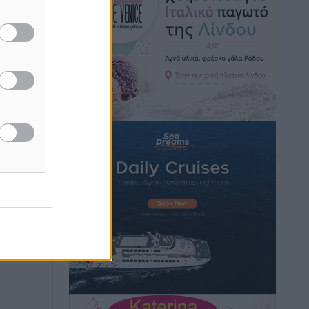
Τοπικές Ειδήσεις
•
πριν 2 ώρες
Iατρικός Σύλλογος Ροδου προς Α.
Γεωργιάδη: Στρατηγικές Προτάσεις για
την Ενίσχυση της Δημόσιας Υγείας στη
Νησιωτική Ελλάδα και στα
ή της
Νοσοκομεία της Γ΄ Ζώνης
ίδες
Τοπικές Ειδήσεις
•
πριν 3 ώρες
του
Πάνθηρες: Ξεκίνησαν αισιόδοξοι για
ος το
την παρθενική “πτήση” τους
Αθλητικά
•
πριν 3 ώρες
Άρης Αρχαγγέλου: Στο πλευρό του
άτυχου Ιάκωβου Θωμά
Αθλητικά
•
πριν 3 ώρες