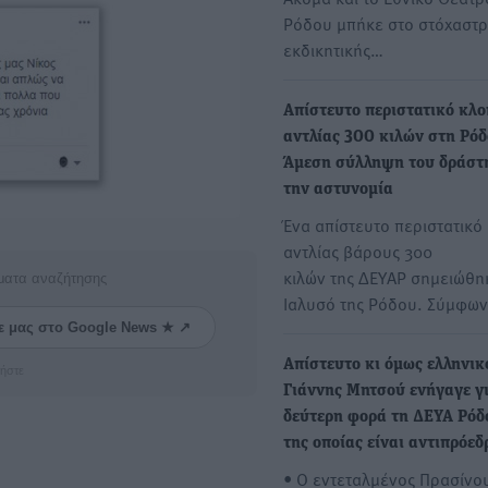
Ρόδου μπήκε στο στόχαστρ
εκδικητικής…
Απίστευτο περιστατικό κλ
αντλίας 300 κιλών στη Ρόδ
Άμεση σύλληψη του δράστ
την αστυνομία
Ένα απίστευτο περιστατικό
αντλίας βάρους 300
κιλών της ΔΕΥΑΡ σημειώθη
ματα αναζήτησης
Ιαλυσό της Ρόδου. Σύμφω
ε μας στο Google News ★ ↗
Απίστευτο κι όμως ελληνικ
ήστε
Γιάννης Μητσού ενήγαγε γ
δεύτερη φορά τη ΔΕΥΑ Ρό
της οποίας είναι αντιπρόεδ
• Ο εντεταλμένος Πρασίνο