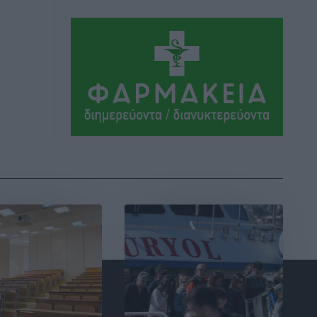
Αθλητικά
•
πριν 5 ώρες
Συνελήφθη 37χρονη στη Ρόδο γιατί
είχε αφήσει τα τρία ανήλικα παιδιά της
χωρίς επιτήρηση
Τοπικές Ειδήσεις
•
πριν 5 ώρες
Σταυρός Καλυθιών: Απέκτησε την
Φωτεινή Πιζάνια
Αθλητικά
•
πριν 5 ώρες
Το Yucatan Show έρχεται στη Ρόδο με
τον Frankie Lluc
Πολιτιστικά
•
πριν 6 ώρες
Σι Τζέι Χάρις: «Να πανηγυρίσουμε
πολλές νίκες μαζί»