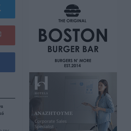
να
κό
ο της