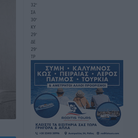
32
°
ΣΑ
30
°
ΚΥ
29
°
ΔΕ
29
°
ΤΡ