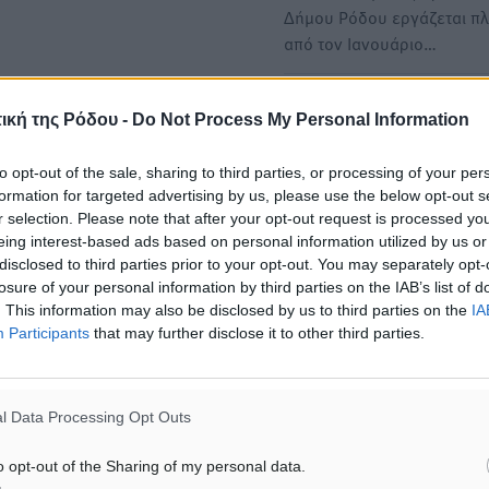
Δήμου Ρόδου εργάζεται π
από τον Ιανουάριο…
Απίστευτο κι όμως Ελληνικ
ική της Ρόδου -
Do Not Process My Personal Information
ΦΕΚ για τους πλημμυροπαθ
έφτασαν ποτέ στη ΔΟΥ Ρόδ
to opt-out of the sale, sharing to third parties, or processing of your per
• Δεν έχει κοινοποιηθεί α
formation for targeted advertising by us, please use the below opt-out s
στην Εφορία η κανονιστική 
r selection. Please note that after your opt-out request is processed y
eing interest-based ads based on personal information utilized by us or
αναστολή…
disclosed to third parties prior to your opt-out. You may separately opt-
losure of your personal information by third parties on the IAB’s list of
. This information may also be disclosed by us to third parties on the
IA
Participants
that may further disclose it to other third parties.
ΙΑΒΑΣΕ ΕΠΙΣΗΣ
ΤΟΠΙΚΈΣ ΕΙΔΉΣΕΙΣ
ΤΟΠΙΚΈΣ ΕΙΔΉΣΕΙΣ
l Data Processing Opt Outs
ΥΠΑΑΤ: 12,5 εκατ. ευρώ στις 13
«Γιατί οι Τούρκοι συρρέου
Περιφέρειες για μέτρα
ελληνικά νησιά»: Τουρκικ
o opt-out of the Sharing of my personal data.
βιοασφάλειας
εφημερίδα εξηγεί τους λό
οι γείτονες προτιμούν τη