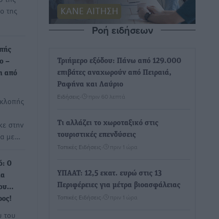
ο της
Ροή ειδήσεων
οπής
Τριήμερο εξόδου: Πάνω από 129.000
ο –
επιβάτες αναχωρούν από Πειραιά,
η από
Ραφήνα και Λαύριο
Ειδήσεις
•
πριν 60 λεπτά
 κλοπής
κε στην
Τι αλλάζει το χωροταξικό στις
να με…
τουριστικές επενδύσεις
Τοπικές Ειδήσεις
•
πριν 1 ώρα
ό: Ο
ΥΠΑΑΤ: 12,5 εκατ. ευρώ στις 13
ια
Περιφέρειες για μέτρα βιοασφάλειας
δου…
Τοπικές Ειδήσεις
•
πριν 1 ώρα
ρος!
υ του