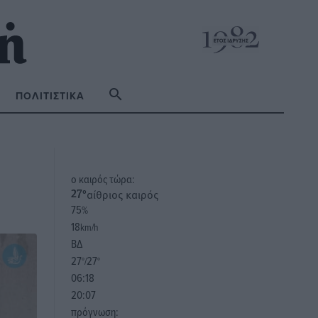
ΠΟΛΙΤΙΣΤΙΚΆ
o καιρός τώρα:
αίθριος καιρός
27
°
75
%
18
km/h
ΒΔ
27
27
°/
°
06:18
20:07
πρόγνωση: