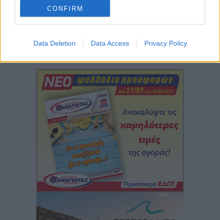
βασικοί οριζόντιοι περιορισμοί παραμένουν –
CONFIRM
Κίνδυνος για επενδύσεις, περιουσίες και τοπική
ανάπτυξη
Τοπικές Ειδήσεις
•
πριν 5 ώρες
Data Deletion
Data Access
Privacy Policy
Περισσότερες ειδήσεις
Ευ. Τουρνάς: Απέναντι σε ακραία καιρικά φαινόμενα
δεν υπάρχουν περιθώρια εφησυχασμού
Ειδήσεις
•
πριν 5 ώρες
Στον Άγιο Νικόλαο Χάλκης ανοίγει ξανά το
ανανεωμένο εκκλησιαστικό μουσείο από τη Λέσχη
Lions Χάλκης
Τοπικές Ειδήσεις
•
πριν 5 ώρες
Ρόδος: «Βουλιάζει» από τουρίστες – Πάνω από 1 εκατ.
επιβάτες και 55 κρουαζιερόπλοια
Τοπικές Ειδήσεις
•
πριν 5 ώρες