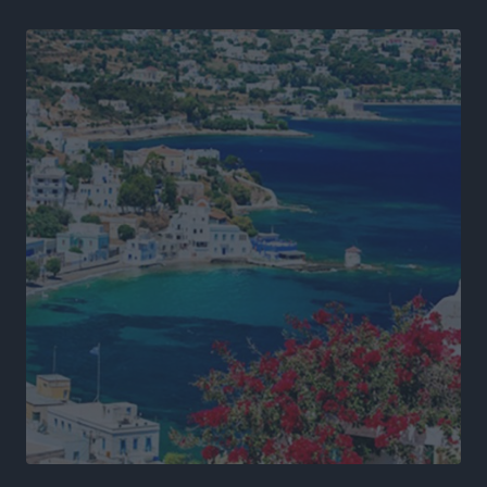
Αθλητικά
•
πριν 13 ώρες
Φοιτητική στέγη: «Φωτιά» τα ενοίκια σε Αθήνα και
Θεσσαλονίκη – Έως 800 ευρώ στο Ρέθυμνο
Ειδήσεις
•
πριν 14 ώρες
Η Τουρκία σε νέο «κρεσέντο» προκλήσεων στο Αιγαίο
με 18 παραβάσεις και παραβιάσεις
Ειδήσεις
•
πριν 14 ώρες
Θερινές εκπτώσεις 2026 έως τις 31 Αυγούστου – Τι
πρέπει να προσέξουν οι καταναλωτές
Ειδήσεις
•
πριν 14 ώρες
ΑΔΜΗΕ: Ολοκληρώνεται η ηλεκτρική διασύνδεση των
Κυκλάδων, τα οφέλη
Ειδήσεις
•
πριν 14 ώρες