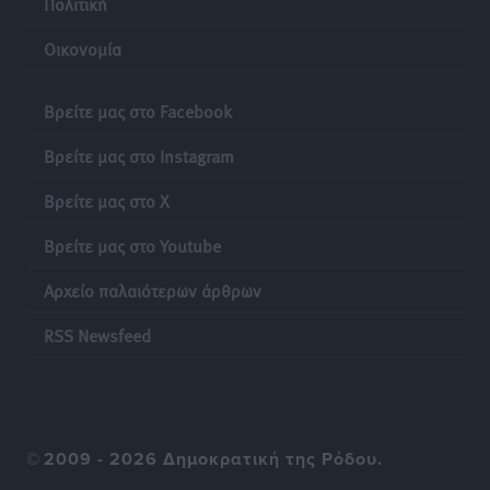
Πολιτική
Δεκατέσσερα ονόματα στο τραπέζι για το ψηφοδέλτιο
Οικονομία
του ΠΑΣΟΚ στα Δωδεκάνησα
Τοπικές Ειδήσεις
•
πριν 15 ώρες
Βρείτε μας στο Facebook
Πιλοτικό πρόγραμμα για την αντιμετώπιση του
Βρείτε μας στο Instagram
λαγοκέφαλου σε Νότιο Αιγαίο και Κρήτη
Βρείτε μας στο X
Τοπικές Ειδήσεις
•
πριν 15 ώρες
Βρείτε μας στο Youtube
Οι θαυματουργές Παναγίες της Δωδεκανήσου: Τα
Αρχείο παλαιότερων άρθρων
προσωνύμια και οι θρύλοι
Ρεπορτάζ
•
πριν 15 ώρες
RSS Newsfeed
©
2009 - 2026 Δημοκρατική της Ρόδου.