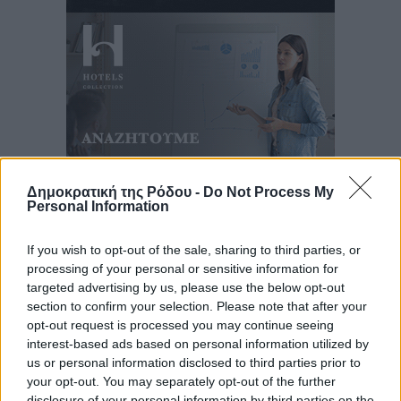
Δημοκρατική της Ρόδου -
Do Not Process My
Personal Information
Ροή ειδήσεων
If you wish to opt-out of the sale, sharing to third parties, or
processing of your personal or sensitive information for
targeted advertising by us, please use the below opt-out
Καιρός «hot – dry – windy» τις επόμενες 48 ώρες στη
section to confirm your selection. Please note that after your
opt-out request is processed you may continue seeing
χώρα
interest-based ads based on personal information utilized by
Ειδήσεις
•
πριν 4 ώρες
us or personal information disclosed to third parties prior to
your opt-out. You may separately opt-out of the further
Δύο σχολεία της Λέρου αλλάζουν όψη με δωρεά
disclosure of your personal information by third parties on the