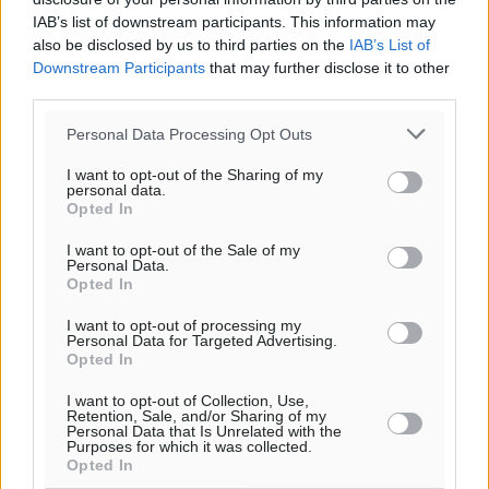
αγάπης για τα παιδιά
IAB’s list of downstream participants. This information may
also be disclosed by us to third parties on the
IAB’s List of
Τοπικές Ειδήσεις
•
πριν 4 ώρες
Downstream Participants
that may further disclose it to other
third parties.
Τουρισμός: Με θετικό πρόσημο έως τώρα η χρονιά,
παρά τα σκαμπανεβάσματα
Personal Data Processing Opt Outs
Ειδήσεις
•
πριν 5 ώρες
I want to opt-out of the Sharing of my
personal data.
Opted In
Χαρ. Ναβροζίδης στον RV «Σε τρία χρόνια θα είμαστε
η πιο ψηφιακή Περιφέρεια της χώρας» Δημοπρατείται
I want to opt-out of the Sale of my
Personal Data.
το έργο ψηφιακού μετασχηματισμού
Opted In
Τοπικές Ειδήσεις
•
πριν 5 ώρες
I want to opt-out of processing my
Personal Data for Targeted Advertising.
Airbnb vs ξενοδοχεία – Πώς αλλάζει ο χάρτης της
Opted In
φιλοξενίας
I want to opt-out of Collection, Use,
Ειδήσεις
•
πριν 5 ώρες
Retention, Sale, and/or Sharing of my
Personal Data that Is Unrelated with the
Purposes for which it was collected.
Opted In
Γιάννης Χατζής για το νέο Ειδικό Χωροταξικό: Οι