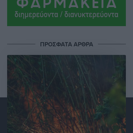
Σούπερ μάρκετ: Διευρύνεται η εθνική πρωτοβουλία
για τις τιμές – Eρχονται νέες συμμετοχές εταιρειών
Ειδήσεις
•
πριν 12 ώρες
ΠΡΟΣΦΑΤΑ ΑΡΘΡΑ
Συνελήφθησαν έξι άτομα για ηχορύπανση από
καταστήματα στο Νότιο Αιγαίο
Τοπικές Ειδήσεις
•
πριν 12 ώρες
15 Αυγούστου 2026: Πώς θα πληρωθούν όσοι
εργαστούν την αργία – Τι ισχύει για πενθήμερο,
εξαήμερο και άδειες
Ειδήσεις
•
πριν 12 ώρες
Πλούσιο πολιτιστικό πρόγραμμα τον Αύγουστο από
τον Δήμο Ρόδου
Πολιτιστικά
•
πριν 12 ώρες