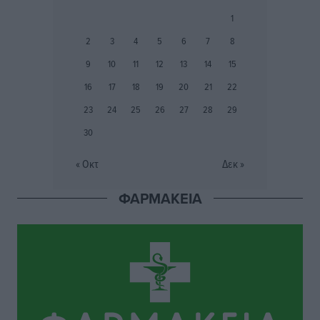
1
Τα Γλυπτά του Παρθενώνα ως προσωπικό δώρο στον
2
3
4
5
6
7
8
Τραμπ
Δημο-Κρίσεις
•
πριν 11 ώρες
9
10
11
12
13
14
15
16
17
18
19
20
21
22
Το στενό της Κρεμαστής μπήκε στη λίστα των 7
23
24
25
26
27
28
29
θαυμάτων της αναμονής
30
Δημο-Κρίσεις
•
πριν 11 ώρες
« Οκτ
Δεκ »
ΣΕΤΕ: Σημαντική θεσμική εξέλιξη η ΚΥΑ για το ΕΧΠ
για τον τουρισμό
ΦΑΡΜΑΚΕΙΑ
Ειδήσεις
•
πριν 12 ώρες
Γ. Χατζημάρκος: “Δύο μεγάλες δεσμεύσεις
Γεωργιάδη” – Κίνητρα για τους γιατρούς των νησιών
και συνεργασία Ρόδου με το Αττικόν για το
Ακτινοθεραπευτικό
Τοπικές Ειδήσεις
•
πριν 12 ώρες