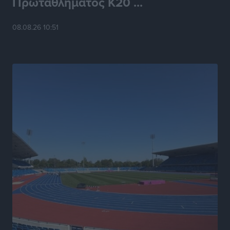
Πρωταθλήματος Κ20 ...
ΥΠΑΑΤ: 12,5 εκατ. ευρώ στις 13 Περιφέρειες για μέτρα
βιοασφάλειας
08.08.26 10:51
Τοπικές Ειδήσεις
•
πριν 17 ώρες
Ποιοι φοιτητές μπορούν να λάβουν ενίσχυση για
στέγη έως 2.500 ευρώ
Ειδήσεις
•
πριν 17 ώρες
«Γιατί οι Τούρκοι συρρέουν στα ελληνικά νησιά»:
Τουρκική εφημερίδα εξηγεί τους λόγους που οι
γείτονες προτιμούν την Ελλάδα για διακοπές
Τοπικές Ειδήσεις
•
πριν 17 ώρες
«Μουσικό Ταξίδι στο Αιγαίο»: Η Ρόδος έγραψε μια
νέα σελίδα στον πολιτισμό
Πολιτιστικά
•
πριν 17 ώρες