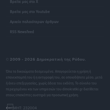
Βρείτε μας στο X
Basketball Festival
Βρείτε μας στο Youtube
Αθλητικά
•
πριν 22 ώρες
Αρχείο παλαιότερων άρθρων
6ο Kalymnos 3X3: Ολοκληρώθηκε με μεγάλη επιτυχία,
νικητές οι VAR!
RSS Newsfeed
Αθλητικά
•
πριν 22 ώρες
Νέα αεροσκάφη, drones, δασοκομάντος: Τι έχει
αλλάξει στην Πολιτική Προστασί
©
2009 - 2026 Δημοκρατική της Ρόδου.
Ειδήσεις
•
πριν 22 ώρες
Όλα τα δικαιώματα δεσμευμένα. Απαγορεύεται η χρήση ή
Άδωνις Γεωργιάδης στον RV: “Στο υπουργείο
επανεκπομπή του ή η αντιγραφή του, σε οποιοδήποτε μέσο, μετά
εξετάζουμε την θεσμοθέτηση τρίτης κατηγορίας
ή άνευ επεξεργασίας, χωρίς άδεια του εκδότη. Το σύνολο του
κινήτρων, ειδικά για τα νοσοκομεία στα νησιά”
περιεχομένου και των υπηρεσιών του dimokratiki.gr διατίθεται
Τοπικές Ειδήσεις
•
πριν 22 ώρες
στους επισκέπτες αυστηρά για προσωπική χρήση.
Θετικό κλίμα και κοινό όραμα για την ανάδειξη της
MHT: 232004