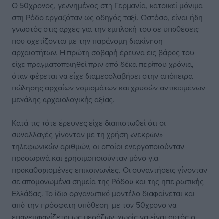
Ο 50χρονος, γεννημένος στη Γερμανία, κατοικεί μόνιμα
στη Ρόδο εργαζόταν ως οδηγός ταξί. Ωστόσο, είναι ήδη
γνωστός στις αρχές για την εμπλοκή του σε υποθέσεις
που σχετίζονται με την παράνομη διακίνηση
αρχαιοτήτων. Η πρώτη σοβαρή έρευνα εις βάρος του
είχε πραγματοποιηθεί πριν από δέκα περίπου χρόνια,
όταν φέρεται να είχε διαμεσολαβήσει στην απόπειρα
πώλησης αρχαίων νομισμάτων και χρυσών αντικειμένων
μεγάλης αρχαιολογικής αξίας.
Κατά τις τότε έρευνες είχε διαπιστωθεί ότι οι
συναλλαγές γίνονταν με τη χρήση «νεκρών»
τηλεφωνικών αριθμών, οι οποίοι ενεργοποιούνταν
προσωρινά και χρησιμοποιούνταν μόνο για
προκαθορισμένες επικοινωνίες. Οι συναντήσεις γίνονταν
σε απομονωμένα σημεία της Ρόδου και της ηπειρωτικής
Ελλάδας. Το ίδιο οργανωτικό μοντέλο διαφαίνεται και
από την πρόσφατη υπόθεση, με τον 50χρονο να
επανεμφανίζεται ως μεσάζων, χωρίς να είναι αυτός ο