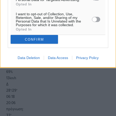
ιστοσελίδες είναι απαραίτητη η χρήση του παρακάτω
Opted In
παρεχόμενου συνδέσμου παραπομπής προς το άρθρο
I want to opt-out of Collection, Use,
της Δημοκρατικής.
Retention, Sale, and/or Sharing of my
Personal Data that Is Unrelated with the
Purposes for which it was collected.
Opted In
CONFIRM
o καιρός τώρα:
28
°
Data Deletion
Data Access
Privacy Policy
αίθριος καιρός
69
%
13
km/h
Δ
28
29
°/
°
06:18
20:06
πρόγνωση:
33
°