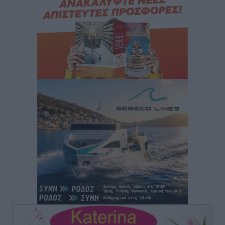
Φοιτητική στέγη: «Φωτιά» τα ενοίκια σε Αθήνα και
Θεσσαλονίκη – Έως 800 ευρώ στο Ρέθυμνο
Ειδήσεις
•
πριν 1 ώρα
Η Τουρκία σε νέο «κρεσέντο» προκλήσεων στο Αιγαίο
με 18 παραβάσεις και παραβιάσεις
Ειδήσεις
•
πριν 1 ώρα
Θερινές εκπτώσεις 2026 έως τις 31 Αυγούστου – Τι
πρέπει να προσέξουν οι καταναλωτές
Ειδήσεις
•
πριν 1 ώρα
ΑΔΜΗΕ: Ολοκληρώνεται η ηλεκτρική διασύνδεση των
Κυκλάδων, τα οφέλη
Ειδήσεις
•
πριν 1 ώρα
Πόσοι Ευρωπαίοι «αντέχουν» διακοπές στο εξωτερικό
– Τι ισχύει για Έλληνες