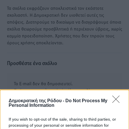
Τα σχόλια εκφράζουν αποκλειστικά τον εκάστοτε
σχολιαστή. Η Δημοκρατική δεν υιοθετεί αυτές τις
απόψεις. Διατηρούμε το δικαίωμα να διαγράψουμε όποια
σχόλια θεωρούμε προσβλητικά ή περιέχουν ύβρεις, χωρίς
καμμία προειδοποίηση. Χρήστες που δεν τηρούν τους
όρους χρήσης αποκλείονται.
Προσθέστε ένα σχόλιο
Το E-mail δεν θα δημοσιευτεί.
Πρέπει να συμπληρωθούν όλα τα πεδία για την
υποβολή του σχολίου.
Δημοκρατική της Ρόδου -
Do Not Process My
Personal Information
Όνοματεπώνυμο
Email
If you wish to opt-out of the sale, sharing to third parties, or
processing of your personal or sensitive information for