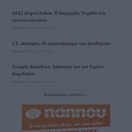
ΔΕΑΣ Δάφνη Ρόδου: Η Ευαγγελία Τετράδη στο
τεχνικό επιτελείο
Αθλητικά
•
πριν 10 λεπτά
Γ.Σ. Διαγόρας: Το οργανόγραμμα των Ακαδημιών
Αθλητικά
•
πριν 12 λεπτά
Σταυρός Καλυθιών: Απέκτησε και την Ειρήνη
Καρελλάκη
Αθλητικά
•
πριν 40 λεπτά
Περισσότερες ειδήσεις
Πρωτάθλημα Καλαθοσφαίρισης Δικηγορικών
Συλλόγων Ελλάδας και Κύπρου: Η Ρόδος φιλοξένησε
με επιτυχία την 17η διοργάνωση
Αθλητικά
•
πριν 54 λεπτά