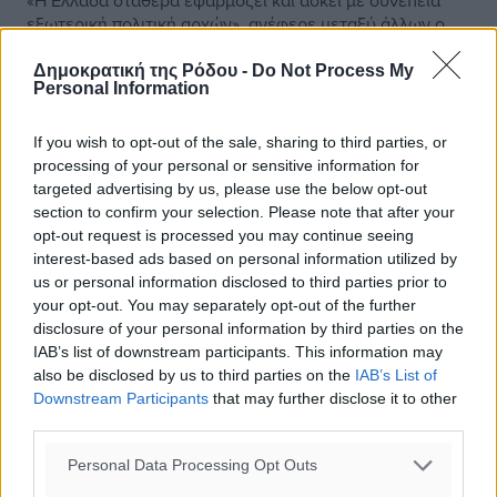
«Η Ελλάδα σταθερά εφαρμόζει και ασκεί με συνέπεια
εξωτερική πολιτική αρχών», ανέφερε μεταξύ άλλων ο
Υφυπουργός Εξωτερικών, Τάσος Χατζηβασιλείου,
μιλώντας στη Βουλή αναφορικά ...
Δημοκρατική της Ρόδου -
Do Not Process My
Personal Information
23.06.25, 19:41
If you wish to opt-out of the sale, sharing to third parties, or
processing of your personal or sensitive information for
targeted advertising by us, please use the below opt-out
section to confirm your selection. Please note that after your
opt-out request is processed you may continue seeing
interest-based ads based on personal information utilized by
us or personal information disclosed to third parties prior to
your opt-out. You may separately opt-out of the further
disclosure of your personal information by third parties on the
IAB’s list of downstream participants. This information may
also be disclosed by us to third parties on the
IAB’s List of
Downstream Participants
that may further disclose it to other
third parties.
Personal Data Processing Opt Outs