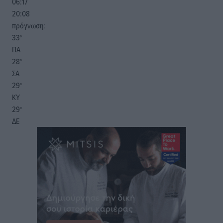
06:17
20:08
πρόγνωση:
33
°
ΠΑ
28
°
ΣΑ
29
°
ΚΥ
29
°
ΔΕ