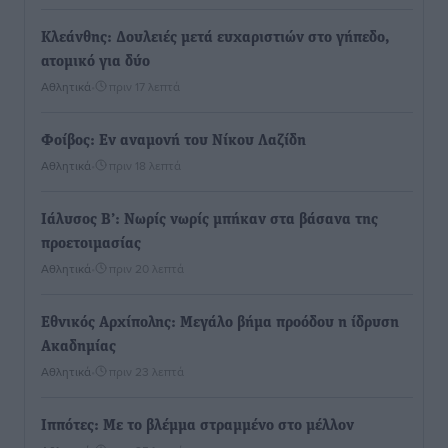
Κλεάνθης: Δουλειές μετά ευχαριστιών στο γήπεδο,
ατομικό για δύο
Αθλητικά
•
πριν 17 λεπτά
Φοίβος: Εν αναμονή του Νίκου Λαζίδη
Αθλητικά
•
πριν 18 λεπτά
Ιάλυσος Β’: Νωρίς νωρίς μπήκαν στα βάσανα της
προετοιμασίας
Αθλητικά
•
πριν 20 λεπτά
Εθνικός Αρχίπολης: Μεγάλο βήμα προόδου η ίδρυση
Ακαδημίας
Αθλητικά
•
πριν 23 λεπτά
Ιππότες: Με το βλέμμα στραμμένο στο μέλλον