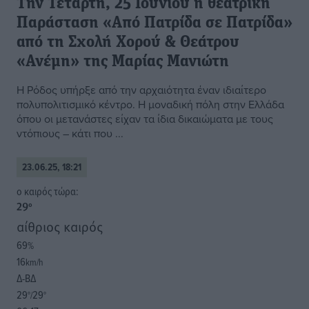
Την Τετάρτη, 25 Ιουνίου η θεατρική
Παράσταση «Από Πατρίδα σε Πατρίδα»
από τη Σχολή Χορού & Θεάτρου
«Ανέμη» της Μαρίας Μανιώτη
Η Ρόδος υπήρξε από την αρχαιότητα έναν ιδιαίτερο
πολυπολιτισμικό κέντρο. Η μοναδική πόλη στην Ελλάδα
όπου οι μετανάστες είχαν τα ίδια δικαιώματα με τους
ντόπιους – κάτι που ...
23.06.25, 18:21
o καιρός τώρα:
29
°
αίθριος καιρός
69
%
16
km/h
Δ-ΒΔ
29
29
°/
°