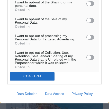
I want to opt-out of the Sharing of my
personal data.
Opted In
Στα 2,16 δισ. οι εισπράξεις για τον
I want to opt-out of the Sale of my
Ελληνικό τουρισμό το α’ τετράμηνο
Personal Data.
Opted In
Ξεπέρασαν το φράγμα του 1 δισ. ευρώ οι ταξιδιωτικές
εισπράξεις στη χώρα τον Απρίλιο του 2025, σύμφωνα με
I want to opt-out of processing my
Personal Data for Targeted Advertising.
το Ταξιδιωτικό Ισοζύγιο της ΤτΕ για τον Απρίλιο του
Opted In
2025, το οποίο ...
I want to opt-out of Collection, Use,
Retention, Sale, and/or Sharing of my
23.06.25, 19:36
Personal Data that Is Unrelated with the
Purposes for which it was collected.
Opted In
CONFIRM
Data Deletion
Data Access
Privacy Policy