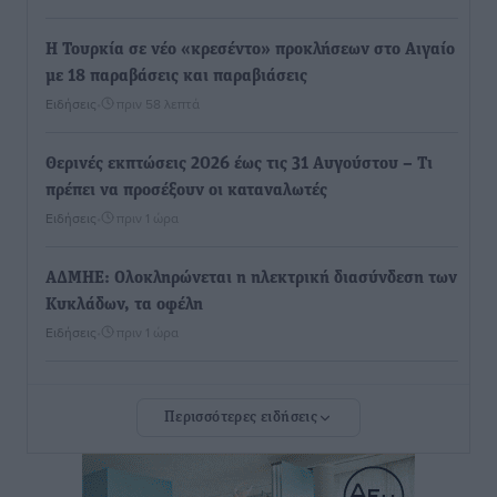
Η Τουρκία σε νέο «κρεσέντο» προκλήσεων στο Αιγαίο
με 18 παραβάσεις και παραβιάσεις
Ειδήσεις
•
πριν 58 λεπτά
Θερινές εκπτώσεις 2026 έως τις 31 Αυγούστου – Τι
πρέπει να προσέξουν οι καταναλωτές
Ειδήσεις
•
πριν 1 ώρα
ΑΔΜΗΕ: Ολοκληρώνεται η ηλεκτρική διασύνδεση των
Κυκλάδων, τα οφέλη
Ειδήσεις
•
πριν 1 ώρα
Πόσοι Ευρωπαίοι «αντέχουν» διακοπές στο εξωτερικό
Περισσότερες ειδήσεις
– Τι ισχύει για Έλληνες
Ειδήσεις
•
πριν 1 ώρα