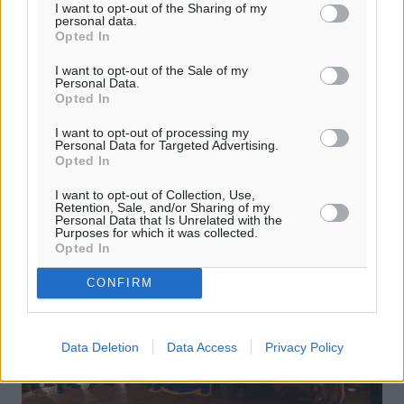
Φινλανδία και Ισπανία
I want to opt-out of the Sharing of my
personal data.
Στην ανεργία στην Ελλάδα αναφέρθηκε ο
Opted In
πρωθυπουργός Κυριάκος Μητσοτάκης, τονίζοντας
I want to opt-out of the Sale of my
πως έπεσε τον Απρίλιο του 2025 στο 8,3% από του
Personal Data.
10,8% που ήταν πέρυσι τον ίδιο μήνα. «Ήξερες ...
Opted In
I want to opt-out of processing my
31.05.25, 18:04
Personal Data for Targeted Advertising.
Opted In
I want to opt-out of Collection, Use,
Retention, Sale, and/or Sharing of my
Personal Data that Is Unrelated with the
Purposes for which it was collected.
Opted In
CONFIRM
Data Deletion
Data Access
Privacy Policy