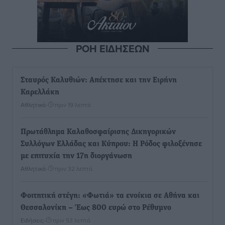
ΡΟΗ ΕΙΔΗΣΕΩΝ
Σταυρός Καλυθιών: Απέκτησε και την Ειρήνη
Καρελλάκη
Αθλητικά
•
πριν 19 λεπτά
Πρωτάθλημα Καλαθοσφαίρισης Δικηγορικών
Συλλόγων Ελλάδας και Κύπρου: Η Ρόδος φιλοξένησε
με επιτυχία την 17η διοργάνωση
Αθλητικά
•
πριν 32 λεπτά
Φοιτητική στέγη: «Φωτιά» τα ενοίκια σε Αθήνα και
Θεσσαλονίκη – Έως 800 ευρώ στο Ρέθυμνο
Ειδήσεις
•
πριν 53 λεπτά