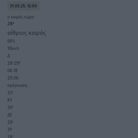
31.05.25, 12:00
o καιρός τώρα:
28
°
αίθριος καιρός
66
%
10
km/h
Δ
28
29
°/
°
06:18
20:06
πρόγνωση:
33
°
ΚΥ
30
°
ΔΕ
29
°
ΤΡ
28
°