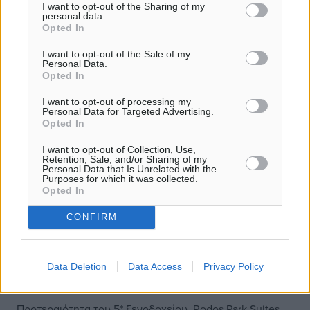
I want to opt-out of the Sharing of my
personal data.
Opted In
I want to opt-out of the Sale of my
Personal Data.
Opted In
I want to opt-out of processing my
Personal Data for Targeted Advertising.
Opted In
I want to opt-out of Collection, Use,
Retention, Sale, and/or Sharing of my
Personal Data that Is Unrelated with the
Purposes for which it was collected.
Opted In
CONFIRM
Tο πρόγραμμα των καλοκαιρινών
εκδηλώσεων του παρουσιάζει το
Data Deletion
Data Access
Privacy Policy
Rodos Park με έναρξη στις 19 Ιουνίου
Προτεραιότητα του 5* ξενοδοχείου Rodos Park Suites