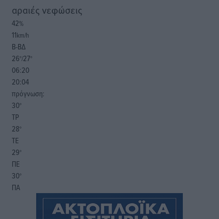
αραιές νεφώσεις
42
%
11
km/h
Β-ΒΔ
26
27
°/
°
06:20
20:04
πρόγνωση:
30
°
ΤΡ
28
°
ΤΕ
29
°
ΠΕ
30
°
ΠΑ