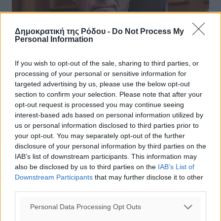
Δημοκρατική της Ρόδου -
Do Not Process My
Personal Information
If you wish to opt-out of the sale, sharing to third parties, or
processing of your personal or sensitive information for
targeted advertising by us, please use the below opt-out
section to confirm your selection. Please note that after your
Λέκκας: Φυσιολογική και
opt-out request is processed you may continue seeing
αναμενόμενη η σεισμική
interest-based ads based on personal information utilized by
δραστηριότητα στη χώρας μας
us or personal information disclosed to third parties prior to
your opt-out. You may separately opt-out of the further
Απόλυτα φυσιολογική και αναμενόμενη χαρακτηρίζει ο
disclosure of your personal information by third parties on the
Πρόεδρος του ΟΑΣΠ, καθηγητής φυσικών
IAB’s list of downstream participants. This information may
καταστροφών, Ευθύμιος Λέκκας, την σεισμική
also be disclosed by us to third parties on the
IAB’s List of
δραστηριότητα που παρατηρείται το τελευταίο ...
Downstream Participants
that may further disclose it to other
third parties.
15.06.25, 16:36
Personal Data Processing Opt Outs