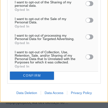
I want to opt-out of the Sharing of my
personal data.
Opted In
I want to opt-out of the Sale of my
Personal Data.
Opted In
I want to opt-out of processing my
Personal Data for Targeted Advertising.
Opted In
I want to opt-out of Collection, Use,
Retention, Sale, and/or Sharing of my
Μητσοτάκης: Οι διάλογοι για τον
Personal Data that Is Unrelated with the
Purposes for which it was collected.
ΟΠΕΚΕΠΕ προκαλούν αγανάκτηση και
Opted In
οργή – Δεν θα ανεχθούμε απατεώνες
CONFIRM
ούτε εκείνους που τους διευκολύνουν
Οι εξελίξεις με τον ΟΠΕΚΕΠΕ κυριαρχούν στην
κυριακάτικη ανάρτηση του Κυριάκου Μητσοτάκη. Ο
Data Deletion
Data Access
Privacy Policy
πρωθυπουργός τονίζει ότι δεν θ’ αναζητήσει
συμψηφισμούς και δεν διστάζει να ...