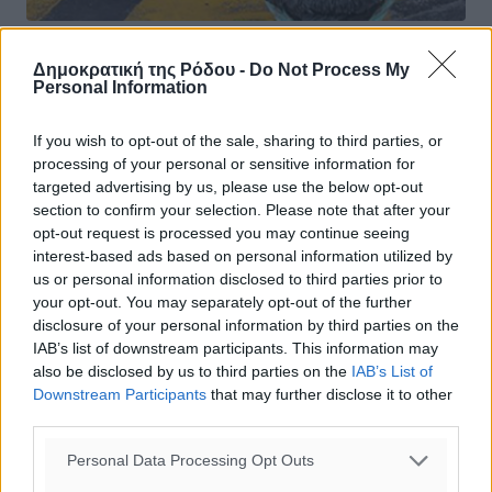
Δεμένα παραμένουν τα πλοία στα
Δημοκρατική της Ρόδου -
Do Not Process My
Personal Information
λιμάνια Πειραιά, Ραφήνας και
Λαυρίου: Απαγορευτικό απόπλου λόγω
If you wish to opt-out of the sale, sharing to third parties, or
θυελλωδών ανέμων
processing of your personal or sensitive information for
targeted advertising by us, please use the below opt-out
Ισχυροί άνεμοι πνέουν σε μεγάλο μέρος της Ελλάδας και
section to confirm your selection. Please note that after your
δη στο Αιγαίο με αποτέλεσμα το απαγορευτικό απόπλου
opt-out request is processed you may continue seeing
να παραμένει σε ισχύ στα λιμάνια του Πειραιά, της
interest-based ads based on personal information utilized by
Ραφήνας και του ...
us or personal information disclosed to third parties prior to
your opt-out. You may separately opt-out of the further
29.06.25, 11:05
disclosure of your personal information by third parties on the
IAB’s list of downstream participants. This information may
also be disclosed by us to third parties on the
IAB’s List of
Downstream Participants
that may further disclose it to other
third parties.
Personal Data Processing Opt Outs