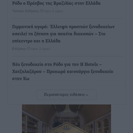
Ρόδο ο Πρέσβης της Βραζιλίας στην Ελλάδα
Τοπικές Ειδήσεις
•
πριν 2 ώρες
Γερμανική αγορά: Έλλειψη προσιτών ξενοδοχείων
απειλεί τη ζήτηση για πακέτα διακοπών – Στο
επίκεντρο και η Ελλάδα
Ειδήσεις
•
πριν 2 ώρες
Νέο ξενοδοχείο στη Ρόδο για την H Hotels –
Χατζηλαζάρου – Προχωρά καινούργιο ξενοδοχείο
στην Κω
Τοπικές Ειδήσεις
•
πριν 2 ώρες
Περισσότερες ειδήσεις
Αυτοκίνητο μπήκε παράνομα σε μονόδρομο στο
Μαστιχάρι – Αναποδογύρισε όχημα με μητέρα και
5χρονο παιδί
Τοπικές Ειδήσεις
•
πριν 3 ώρες