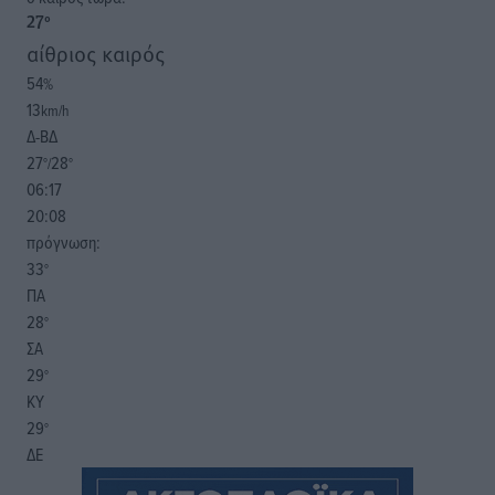
27
°
αίθριος καιρός
54
%
13
km/h
Δ-ΒΔ
27
28
°/
°
06:17
20:08
πρόγνωση:
33
°
ΠΑ
28
°
ΣΑ
29
°
ΚΥ
29
°
ΔΕ