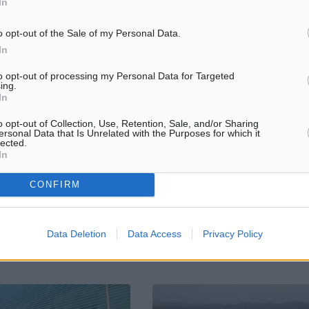
In
o opt-out of the Sale of my Personal Data.
In
to opt-out of processing my Personal Data for Targeted
μυθικό» ελληνικό νησί που
Γ. Παράσχης (ΣΕΤΕ): Ανοδικά φέ
ing.
βρετανικοί Times
τουρισμός, οι προκλήσεις που έρ
In
και ο προβληματισμός για το 202
αίο ελληνικό νησί, που
o opt-out of Collection, Use, Retention, Sale, and/or Sharing
Μιλώντας σήμερα στη Γενική
α τις «μυθικές» ομορφιές
ersonal Data that Is Unrelated with the Purposes for which it
Συνέλευση, στην κλειστή συνεδ
χαίους θρύλους,
lected.
των μελών του Συνδέσμου Ελλη
In
οι Βρετανικοί Times
Τουριστικών Επιχειρήσεων, ο π
ς σε κατάλογο που
του ΣΕΤΕ Γιάννης Παράσχης
...
CONFIRM
αναφέρθηκε σε ...
Data Deletion
Data Access
Privacy Policy
4
11.06.25, 18:34