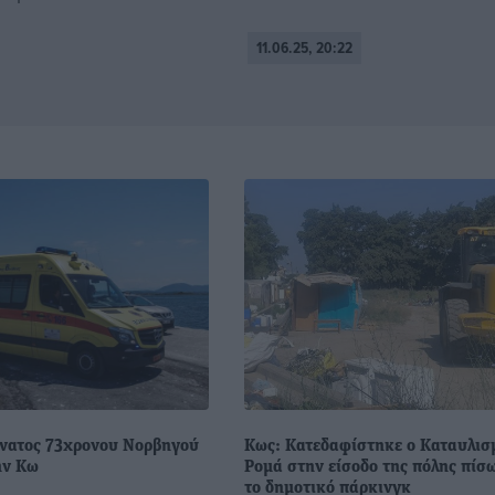
11.06.25, 20:22
άνατος 73χρονου Νορβηγού
Κως: Κατεδαφίστηκε ο Καταυλισ
ην Κω
Ρομά στην είσοδο της πόλης πίσ
το δημοτικό πάρκινγκ