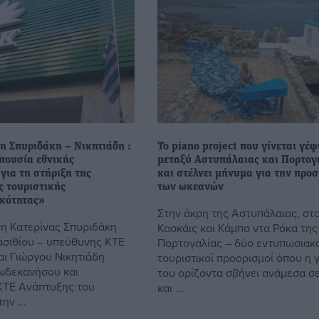
η Σπυριδάκη – Νικητιάδη :
Το piano project που γίνεται γέ
πουσία εθνικής
μεταξύ Αστυπάλαιας και Πορτογ
για τη στήριξη της
και στέλνει μήνυμα για την προ
ς τουριστικής
των ωκεανών
ικότητας»
Στην άκρη της Αστυπάλαιας, στ
η Κατερίνας Σπυριδάκη
Κασκάις και Κάμπο ντα Ρόκα της
σιθίου – υπεύθυνης ΚΤΕ
Πορτογαλίας – δύο εντυπωσιακ
αι Γιώργου Νικητιάδη
τουριστικοί προορισμοί όπου η
ωδεκανήσου και
του ορίζοντα σβήνει ανάμεσα σ
ΚΤΕ Ανάπτυξης του
και ...
ην ...