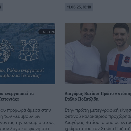
4
11.06.25, 18:18
υ ενεργοποιεί τα
Διαγόρας Βατίου: Πρώτο «χτύπη
ειτονιάς»
Στέλιο Ποζατζίδη
δου προχωρά άμεσα στην
Στην πρώτη μετεγγραφική κίνησ
η των «Συμβουλίων
φετινού καλοκαιριού προχώρησ
ίνοντας την ευκαιρία στους
Διαγόρας Βατίου, ο οποίος έντυ
έχουν λόγο και φωνή στα
χρώματά του τον Στέλιο Ποζατζ