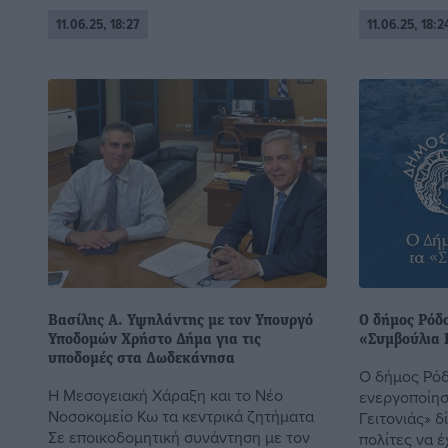
11.06.25, 18:27
11.06.25, 18:2
Βασίλης Α. Υψηλάντης με τον Υπουργό
O δήμος Ρόδο
Υποδομών Χρήστο Δήμα για τις
«Συμβούλια Γ
υποδομές στα Δωδεκάνησα
Ο δήμος Ρό
Η Μεσογειακή Χάραξη και το Νέο
ενεργοποίησ
Νοσοκομείο Κω τα κεντρικά ζητήματα
Γειτονιάς» δ
Σε εποικοδομητική συνάντηση με τον
πολίτες να 