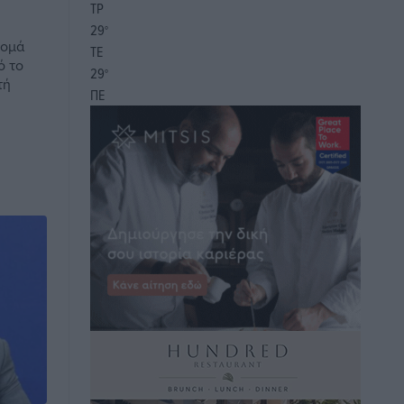
ΤΡ
29
°
Ρομά
ΤΕ
ό το
29
°
τή
ΠΕ