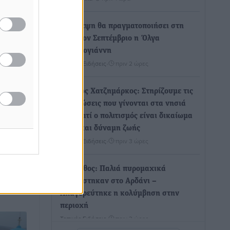
Επίσκεψη θα πραγματοποιήσει στη
Λέρο τον Σεπτέμβριο η Όλγα
Κεφαλογιάννη
τος ο
Τοπικές Ειδήσεις
•
πριν 2 ώρες
χονται
6
Γιώργος Χατζημάρκος: Στηρίζουμε τις
ρίαση
εκδηλώσεις που γίνονται στα νησιά
νικών
μας γιατί ο πολιτισμός είναι δικαίωμα
ρόεδρος
όλων και δύναμη ζωής
Τοπικές Ειδήσεις
•
πριν 3 ώρες
Κάρπαθος: Παλιά πυρομαχικά
εντοπίστηκαν στο Αρδάνι –
Απαγορεύτηκε η κολύμβηση στην
περιοχή
Τοπικές Ειδήσεις
•
πριν 3 ώρες