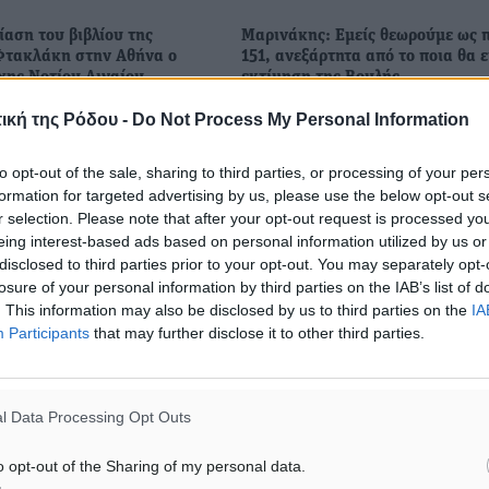
αση του βιβλίου της
Μαρινάκης: Εμείς θεωρούμε ως 
Φτακλάκη στην Αθήνα ο
151, ανεξάρτητα από το ποια θα ε
χης Νοτίου Αιγαίου
εκτίμηση της Βουλής
ση που έγινε στην Αθήνα
«Για εμάς ο αριθμός είναι 155, 
ική της Ρόδου -
Do Not Process My Personal Information
υσίαση του βιβλίου της
δύναμη της κοινοβουλευτικής μ
Φτακλάκη συμμετείχε ο
ομάδας», ανέφερε ο κυβερνητικ
to opt-out of the sale, sharing to third parties, or processing of your per
χης Νοτίου Αιγαίου και
εκπρόσωπος Παύλος Μαρινάκης
formation for targeted advertising by us, please use the below opt-out s
 ΕΝΠΕ κ. Γιώργος ...
την ενημέρωση των πολιτικών
r selection. Please note that after your opt-out request is processed y
συντακτών ...
eing interest-based ads based on personal information utilized by us or
disclosed to third parties prior to your opt-out. You may separately opt-
8
11.06.25, 19:01
losure of your personal information by third parties on the IAB’s list of
. This information may also be disclosed by us to third parties on the
IA
Participants
that may further disclose it to other third parties.
l Data Processing Opt Outs
o opt-out of the Sharing of my personal data.