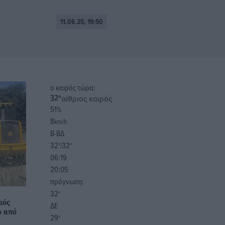
11.06.25, 19:50
o καιρός τώρα:
αίθριος καιρός
32
°
51
%
8
km/h
Β-ΒΔ
32
32
°/
°
06:19
20:05
πρόγνωση:
32
°
μός
ΔΕ
ω από
29
°