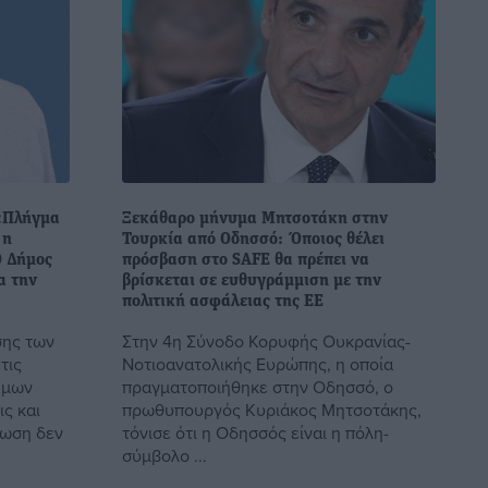
 «Πλήγμα
Ξεκάθαρο μήνυμα Μητσοτάκη στην
 η
Τουρκία από Οδησσό: Όποιος θέλει
Ο Δήμος
πρόσβαση στο SAFE θα πρέπει να
α την
βρίσκεται σε ευθυγράμμιση με την
πολιτική ασφάλειας της ΕΕ
σης των
Στην 4η Σύνοδο Κορυφής Ουκρανίας-
τις
Νοτιοανατολικής Ευρώπης, η οποία
ήμων
πραγματοποιήθηκε στην Οδησσό, ο
ς και
πρωθυπουργός Κυριάκος Μητσοτάκης,
τωση δεν
τόνισε ότι η Οδησσός είναι η πόλη-
σύμβολο ...