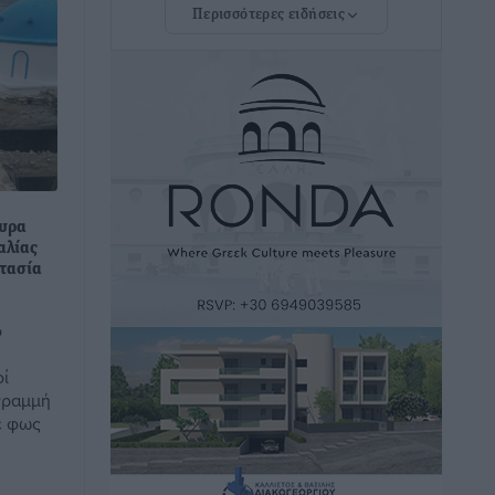
Περισσότερες ειδήσεις
Τουρνάς για φωτιές: «Κανένα
περιθώριο εφησυχασμού» – Σε πλήρη
ετοιμότητα ο μηχανισμός
Ειδήσεις
•
πριν 4 ώρες
Καιρός: Επιμένουν οι υψηλές
θερμοκρασίες – Ισχυρά μελτέμια έως 9
φυρα
μποφόρ, σε «Red Code» 6 περιοχές
αλίας
Τοπικές Ειδήσεις
•
πριν 4 ώρες
στασία
Τα φοιτητικά ενοίκια «τινάζουν στον
ο
αέρα» τους οικογενειακούς
προϋπολογισμούς
οί
Ειδήσεις
•
πριν 5 ώρες
 γραμμή
ε φως
Δύο νέοι ξενώνες παραδόθηκαν στις
Ένοπλες Δυνάμεις στη νήσο Ρω