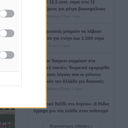
ΥΠΑΑΤ: 12,5 εκατ. ευρώ στις 13
Περιφέρειες για μέτρα βιοασφάλειας
Τοπικές Ειδήσεις
•
πριν 1 ώρα
Ποιοι φοιτητές μπορούν να λάβουν
υν» τα
ενίσχυση για στέγη έως 2.500 ευρώ
άρτης,
Ειδήσεις
•
πριν 2 ώρες
ής του
ς, ...
«Γιατί οι Τούρκοι συρρέουν στα
ελληνικά νησιά»: Τουρκική εφημερίδα
εξηγεί τους λόγους που οι γείτονες
προτιμούν την Ελλάδα για διακοπές
Τοπικές Ειδήσεις
•
πριν 2 ώρες
«Μουσικό Ταξίδι στο Αιγαίο»: Η Ρόδος
έγραψε μια νέα σελίδα στον πολιτισμό
Πολιτιστικά
•
πριν 2 ώρες
Περισσότερες ειδήσεις