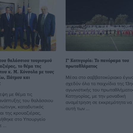
του θαλάσσιου τουρισμού
Γ’ Κατηγορία: Το πανόραμα του
αζιέρας, το θέμα της
πρωταθλήματος
του κ. Μ. Κόνσολα με τους
Μέσα στο σαββατοκύριακο έγιν
ω, Πάτμου και
σχεδόν όλα τα παιχνίδια της 13η
ς
αγωνιστικής του πρωταθλήματος
εψη με θέμα τις
Κατηγορίας, με την μοναδική
ανάπτυξης του θαλάσσιου
αναμέτρηση σε εκκρεμότητα να 
ιώτινγκ, καταδυτικός
αυτή των ...
αι της κρουαζιέρας,
ήθηκε στο Υπουργείο
 ...