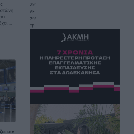
ές
29
°
οστώνη
ΔΕ
του
29
°
χει ...
ΤΡ
ζει την