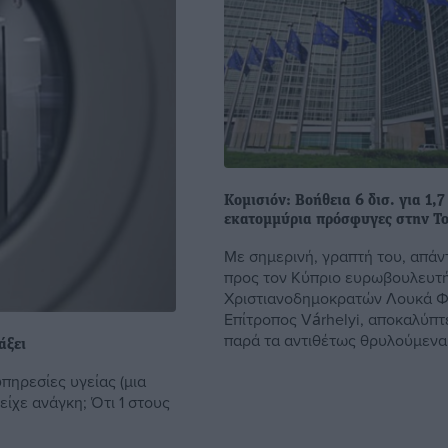
Κομισιόν: Βοήθεια 6 δισ. για 1,7
εκατομμύρια πρόσφυγες στην Το
Με σημερινή, γραπτή του, απάν
προς τον Κύπριο ευρωβουλευτ
Χριστιανοδημοκρατών Λουκά Φ
Επίτροπος Várhelyi, αποκαλύπτε
παρά τα αντιθέτως θρυλούμενα, 
άξει
υπηρεσίες υγείας (μια
είχε ανάγκη; Ότι 1 στους