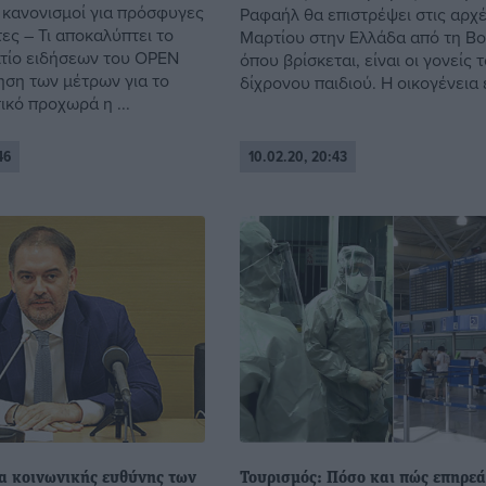
 κανονισμοί για πρόσφυγες
Ραφαήλ θα επιστρέψει στις αρχ
ες – Τι αποκαλύπτει το
Μαρτίου στην Ελλάδα από τη Β
λτίο ειδήσεων του OPEN
όπου βρίσκεται, είναι οι γονείς 
ηση των μέτρων για το
δίχρονου παιδιού. Η οικογένεια έ
ικό προχωρά η ...
46
10.02.20, 20:43
α κοινωνικής ευθύνης των
Τουρισμός: Πόσο και πώς επηρεά