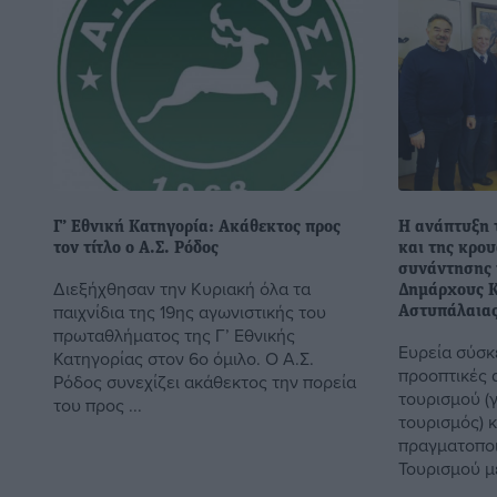
Γ’ Εθνική Κατηγορία: Ακάθεκτος προς
Η ανάπτυξη 
τον τίτλο ο Α.Σ. Ρόδος
και της κρου
συνάντησης 
Διεξήχθησαν την Κυριακή όλα τα
Δημάρχους Κ
παιχνίδια της 19ης αγωνιστικής του
Αστυπάλαια
πρωταθλήματος της Γ’ Εθνικής
Ευρεία σύσκ
Κατηγορίας στον 6ο όμιλο. Ο Α.Σ.
προοπτικές 
Ρόδος συνεχίζει ακάθεκτος την πορεία
τουρισμού (γ
του προς ...
τουρισμός) κ
πραγματοποι
Τουρισμού με