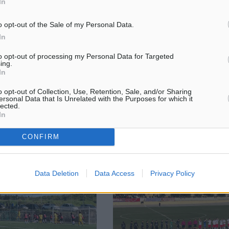
In
o opt-out of the Sale of my Personal Data.
ληβοριάς έγραψε τραγούδι
Α’ Κατηγορία: Με Κυρίτση,
In
νη Τοπαλούδη
Παπαγιαννίδη και Σπάρταλη
to opt-out of processing my Personal Data for Targeted
ι για την Ελένη
Τους διαιτητές που θα «σφυρίξο
ing.
In
το κορίτσι που
παιχνίδια της Τρίτης και της Τετ
ε άγρια στη Ρόδο,
τα οποία θα ολοκληρώσουν το
o opt-out of Collection, Use, Retention, Sale, and/or Sharing
ίβος Δεληβοριάς. Το
πρόγραμμα της 20ης αγωνιστικ
ersonal Data that Is Unrelated with the Purposes for which it
μήνευσε για πρώτη φορά
πρωταθλήματος της Α’ Κατηγορία
lected.
In
ου, πριν λίγες ...
CONFIRM
59
10.02.20, 16:26
Data Deletion
Data Access
Privacy Policy