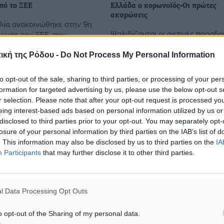
πό το ΞΕΕ
Ελλάδα ο κορωνοϊός-Οι πρώτες
ακυρώσεις
ία ανακοινώθηκε στην 9η
Ψαλιδίζονται οι φετινές προσδο
λευση του ΞΕΕ, που
το τουριστικό ρεύμα από Κίνα,
ιήθηκε την περασμένη
αισιοδοξία για «αντίδραση» ελα
το Metropolitan Expo. Την
ική της Ρόδου -
Do Not Process My Personal Information
όταν εξομαλυνθεί η κατάσταση.
φορέα, με τον διακριτικό
top 15 κορυφαίων αγορών του ..
to opt-out of the sale, sharing to third parties, or processing of your per
formation for targeted advertising by us, please use the below opt-out s
r selection. Please note that after your opt-out request is processed y
27
10.02.20, 18:22
eing interest-based ads based on personal information utilized by us or
disclosed to third parties prior to your opt-out. You may separately opt-
losure of your personal information by third parties on the IAB’s list of
. This information may also be disclosed by us to third parties on the
IA
Participants
that may further disclose it to other third parties.
l Data Processing Opt Outs
o opt-out of the Sharing of my personal data.