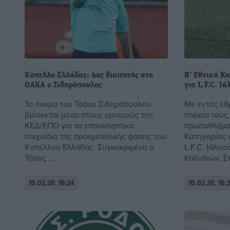
Κύπελλο Ελλάδας: 4ος διαιτητής στο
Β’ Εθνική Κ
ΟΑΚΑ ο Σιδηρόπουλος
για L.F.C. Ι
Το όνομα του Τάσου Σιδηρόπουλου
Με εντός έδ
βρίσκεται μέσα στους ορισμούς της
πορεία τους
ΚΕΔ/ΕΠΟ για τα επαναληπτικά
πρωταθλήματ
παιχνίδια της προημιτελικής φάσης του
Κατηγορίας 
Κυπέλλου Ελλάδας. Συγκεκριμένα ο
L.F.C. Ιάλυσ
Τάσος ...
Καλυθιών. Στο
10.02.20, 16:24
10.02.20, 16: