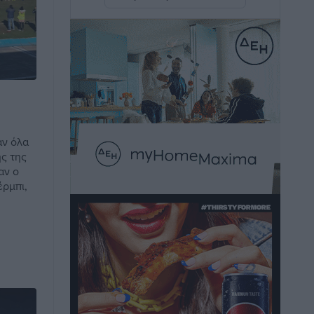
Άμεσα μέτρα για την ενίσχυση του
Νοσοκομείου Ρόδου και αντιμετώπιση
των ελλείψεων προσωπικού
ανακοίνωσε ο Άδωνις Γεωργιάδης
Τοπικές Ειδήσεις
•
πριν 2 ώρες
Iατρικός Σύλλογος Ροδου προς Α.
Γεωργιάδη: Στρατηγικές Προτάσεις για
αν όλα
την Ενίσχυση της Δημόσιας Υγείας στη
ής της
αν ο
Νησιωτική Ελλάδα και στα
έρμπι,
Νοσοκομεία της Γ΄ Ζώνης
Τοπικές Ειδήσεις
•
πριν 2 ώρες
Πάνθηρες: Ξεκίνησαν αισιόδοξοι για
την παρθενική “πτήση” τους
Αθλητικά
•
πριν 3 ώρες