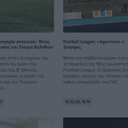
ατηγορία γυναικών: Ήττες
Football League: «Αφεντικό» ο
άλυσος και Σταυρό Καλυθιών
Διαγόρας
ρας ήττες συνέχισαν την
Μέσα στο σαββατοκύριακο έγιν
 στον 4ο όμιλο του
τα παιχνίδια της 19ης αγωνιστικ
ος της Β’ Εθνικής
Football League. Ο Διαγόρας ήτ
γυναικών, η ομάδα της
μεγάλος νικητής του τοπικού ντ
ος και του Σταυρού
καθώς επικράτησε του ΓΑΣ ...
 ...
23
10.02.20, 16:19