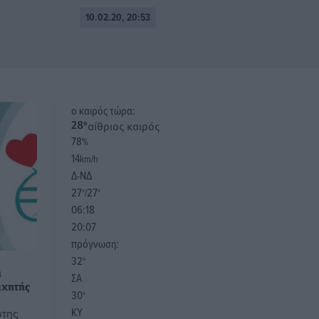
10.02.20, 20:53
o καιρός τώρα:
αίθριος καιρός
28
°
78
%
14
km/h
Δ-ΝΔ
27
27
°/
°
06:18
20:07
πρόγνωση:
32
°
ι
ΣΑ
αχητής
30
°
ΚΥ
ώτης