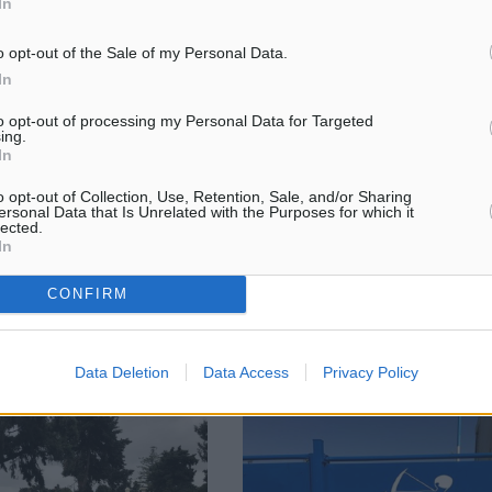
In
o opt-out of the Sale of my Personal Data.
In
to opt-out of processing my Personal Data for Targeted
 μολύνει ο κορωνοϊός και
Παραθεριστική κατοικία: Νέοι
ing.
ια οικονομία -Πλήγμα για
προορισμοί στο στόχαστρο επεν
In
Στην πρώτη δεκάδα η Ρόδος
o opt-out of Collection, Use, Retention, Sale, and/or Sharing
διαστάσεις προσλαμβάνει
Σε νέους προορισμούς στρέφοντ
ersonal Data that Is Unrelated with the Purposes for which it
του νέου κορωνοϊού με
ξένοι αγοραστές εξοχικών κατο
lected.
ς να εκτιμούν μάλιστα ότι
στην Ελλάδα, σύμφωνα με ανάλ
In
άσει καν στην κορύφωσή
Algean Property. Στήριξη από τη
ένεται στα μέσα ...
ανάπτυξη του τουρισμού. Υψηλές 
CONFIRM
48
05.02.20, 16:46
Data Deletion
Data Access
Privacy Policy