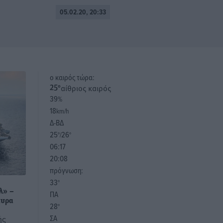
05.02.20, 20:33
o καιρός τώρα:
αίθριος καιρός
25
°
39
%
18
km/h
Δ-ΒΔ
25
26
°/
°
06:17
20:08
πρόγνωση:
33
°
λ» –
ΠΑ
κυρα
28
°
ΣΑ
ής