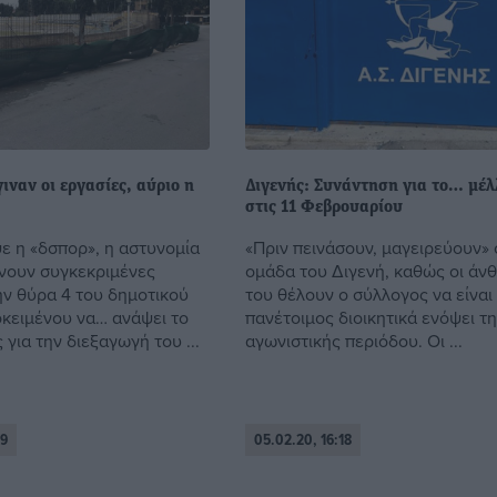
ιναν οι εργασίες, αύριο η
Διγενής: Συνάντηση για το… μέλ
στις 11 Φεβρουαρίου
 η «δσπορ», η αστυνομία
«Πριν πεινάσουν, μαγειρεύουν»
ίνουν συγκεκριμένες
ομάδα του Διγενή, καθώς οι άν
ην θύρα 4 του δημοτικού
του θέλουν ο σύλλογος να είναι
οκειμένου να… ανάψει το
πανέτοιμος διοικητικά ενόψει τ
για την διεξαγωγή του ...
αγωνιστικής περιόδου. Οι ...
19
05.02.20, 16:18