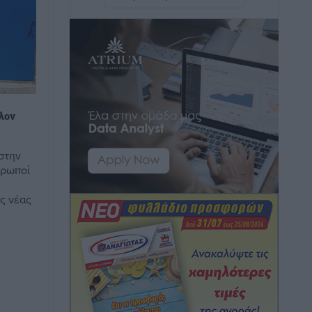
Rhodes Beyond Summer – Εκεί που το
καλοκαίρι είναι μόνο η αρχή
Τοπικές Ειδήσεις
•
πριν 14 ώρες
Κικίλιας: Μειώθηκαν κατά 34% οι
λον
μεταναστευτικές ροές στα θαλάσσια
σύνορα
Ειδήσεις
•
πριν 14 ώρες
 στην
θρωποί
Κως: Γερμανός τουρίστας κέρδισε
ης νέας
αποζημίωση 900 ευρώ επειδή δεν
βρήκε ξαπλώστρες στις οικογενειακές
διακοπές του
Τοπικές Ειδήσεις
•
πριν 15 ώρες
Ο γεωεντοπισμός μέσω 112 «έσωσε»