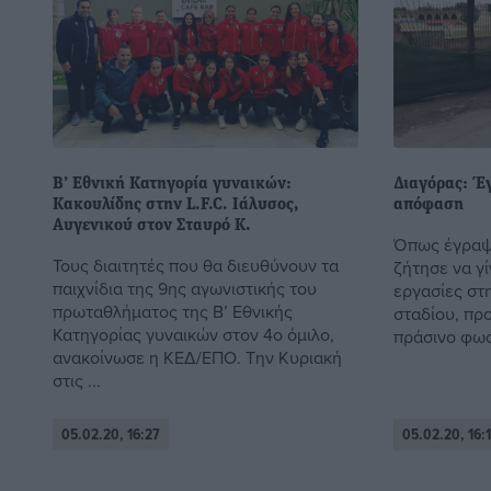
Β’ Εθνική Κατηγορία γυναικών:
Διαγόρας: Έγ
Κακουλίδης στην L.F.C. Ιάλυσος,
απόφαση
Αυγενικού στον Σταυρό Κ.
Όπως έγραψε
Τους διαιτητές που θα διευθύνουν τα
ζήτησε να γ
παιχνίδια της 9ης αγωνιστικής του
εργασίες στ
πρωταθλήματος της Β’ Εθνικής
σταδίου, πρ
Κατηγορίας γυναικών στον 4ο όμιλο,
πράσινο φως 
ανακοίνωσε η ΚΕΔ/ΕΠΟ. Την Κυριακή
στις ...
05.02.20, 16:27
05.02.20, 16: