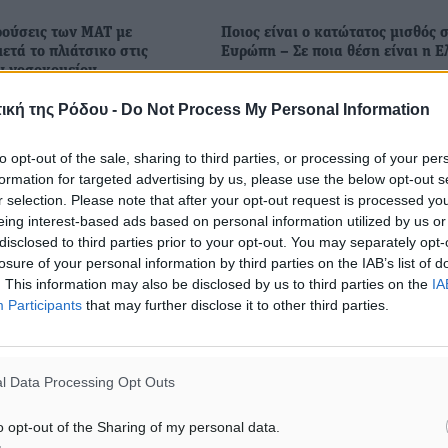
ρούσεις των ΜΑΤ με
Ποιος είναι ο κατώτατος μισθός 
ετά το πλιάτσικο στις
Ευρώπη – Σε ποια θέση είναι η 
υ νοσοκομείου
Η «ψαλίδα» μεταξύ των χωρών 
 κατάσταση στο νησί με
βορρά με εκείνες του νότου είνα
ική της Ρόδου -
Do Not Process My Personal Information
γες και μετανάστες, μετά
τεράστια – Δείτε πόσα χρήματα
σικο στις αποθήκες του
παίρνουν οι Ευρωπαίοι Λίγες μέ
to opt-out of the sale, sharing to third parties, or processing of your per
 νοσοκομείου Επεισόδια
απομένουν μέχρι να ξεκινήσει η .
formation for targeted advertising by us, please use the below opt-out s
από λίγη ώρα στον αύλειο
r selection. Please note that after your opt-out request is processed y
eing interest-based ads based on personal information utilized by us or
disclosed to third parties prior to your opt-out. You may separately opt-
09
05.02.20, 17:04
losure of your personal information by third parties on the IAB’s list of
. This information may also be disclosed by us to third parties on the
IA
Participants
that may further disclose it to other third parties.
l Data Processing Opt Outs
o opt-out of the Sharing of my personal data.