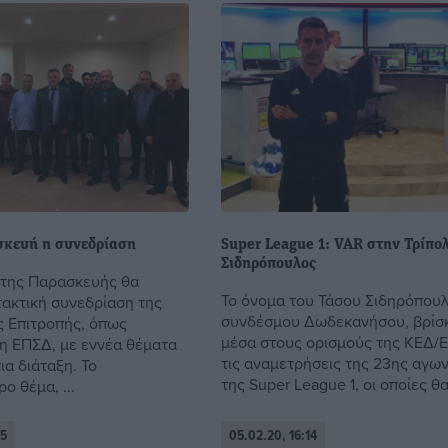
κευή η συνεδρίαση
Super League 1: VAR στην Τρίπο
Σιδηρόπουλος
 της Παρασκευής θα
Το όνομα του Τάσου Σιδηρόπου
τακτική συνεδρίαση της
συνδέσμου Δωδεκανήσου, βρίσκ
ς Επιτροπής, όπως
μέσα στους ορισμούς της ΚΕΔ/
η ΕΠΣΔ, με εννέα θέματα
τις αναμετρήσεις της 23ης αγων
α διάταξη. Το
της Super League 1, οι οποίες θα 
ο θέμα, ...
15
05.02.20, 16:14