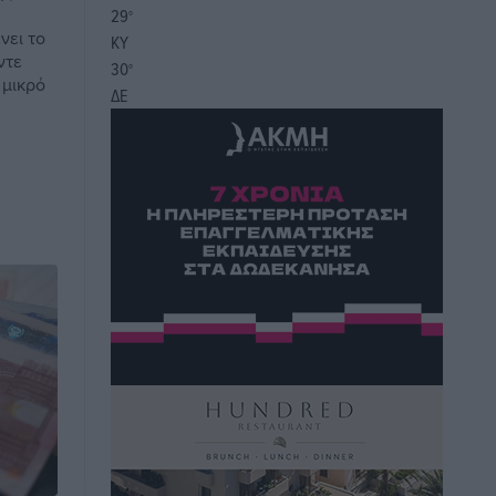
29
°
νει το
ΚΥ
ντε
30
°
 μικρό
ΔΕ