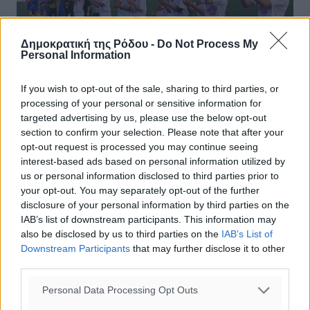
Δημοκρατική της Ρόδου -
Do Not Process My
Personal Information
If you wish to opt-out of the sale, sharing to third parties, or
processing of your personal or sensitive information for
targeted advertising by us, please use the below opt-out
section to confirm your selection. Please note that after your
opt-out request is processed you may continue seeing
Πρωτάθλημα Κ-16: Οι «σφυρίχτρες»
interest-based ads based on personal information utilized by
του σαββατοκύριακου
us or personal information disclosed to third parties prior to
your opt-out. You may separately opt-out of the further
Ορίστηκαν από την ΕΠΣΔ οι διαιτητές που θα
disclosure of your personal information by third parties on the
«σφυρίξουν» τα παιχνίδια του πρωταθλήματος Κ-16 και
IAB’s list of downstream participants. This information may
στους δύο ομίλους, τα οποία θα διεξαχθούν μέσα στο
also be disclosed by us to third parties on the
IAB’s List of
σαββατοκύριακο. Αναλυτικά: ...
Downstream Participants
that may further disclose it to other
third parties.
14.02.20, 16:40
Personal Data Processing Opt Outs