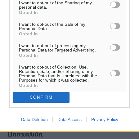
I want to opt-out of the Sharing of my
personal data.
Opted In
I want to opt-out of the Sale of my
Personal Data.
Opted In
I want to opt-out of processing my
Personal Data for Targeted Advertising.
Opted In
I want to opt-out of Collection, Use,
Retention, Sale, and/or Sharing of my
Personal Data that Is Unrelated with the
Purposes for which it was collected.
Opted In
CONFIRM
“Στη χώρα των αθώων»-Ένα τραγούδι
για τον Βαγγέλη Γιακουμάκη από
Data Deletion
Data Access
Privacy Policy
Μάνο Ελευθερίου, Νταλάρα,
Πασχαλίδη