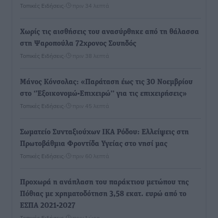
Τοπικές Ειδήσεις
•
πριν 34 λεπτά
Χωρίς τις αισθήσεις του ανασύρθηκε από τη θάλασσα
στη Ψαροπούλα 72χρονος Σουηδός
Τοπικές Ειδήσεις
•
πριν 38 λεπτά
Μάνος Κόνσολας: «Παράταση έως τις 30 Νοεμβρίου
στο ‘’Εξοικονομώ-Επιχειρώ’’ για τις επιχειρήσεις»
Τοπικές Ειδήσεις
•
πριν 45 λεπτά
Σωματείο Συνταξιούχων ΙΚΑ Ρόδου: Ελλείψεις στη
Πρωτοβάθμια Φροντίδα Υγείας στο νησί μας
Τοπικές Ειδήσεις
•
πριν 60 λεπτά
Προχωρά η ανάπλαση του παράκτιου μετώπου της
Πόθιας με χρηματοδότηση 3,58 εκατ. ευρώ από το
ΕΣΠΑ 2021-2027
Τοπικές Ειδήσεις
•
πριν 1 ώρα