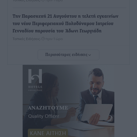
Την Παρασκευή 21 Αυγούστου η τελετή εγκαινίων
του νέου Περιφερειακού Πολυδύναμου Ιατρείου
Γενναδίου παρουσία του Άδωνι Γεωργιάδη
Τοπικές Ειδήσεις
•
πριν 1 ώρα
Περισσότερες ειδήσεις
Στη Λέρο ο πρόεδρος του ΠΑΣΟΚ Νίκος Ανδρουλάκης
Τοπικές Ειδήσεις
•
πριν 2 ώρες
Στα 2-2,35 GW ο στόχος για τα πρώτα υπεράκτια
αιολικά πάρκα που θα λειτουργήσουν στη χώρα μας
Ειδήσεις
•
πριν 3 ώρες
Η Ελλάδα κρατά το τουριστικό momentum, παρά τις
γεωπολιτικές αναταράξεις
Ειδήσεις
•
πριν 3 ώρες