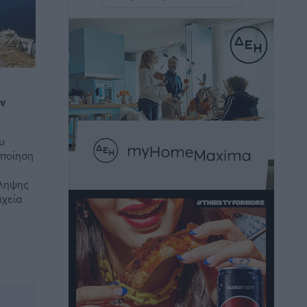
Ειδήσεις
•
πριν 1 ώρα
Κυριάκος Μητσοτάκης: Ανάσα στα
Χανιά, αλλά με το βλέμμα στη ΔΕΘ και
τις εκλογές του 2027
υ
Ειδήσεις
•
πριν 1 ώρα
ην
Γ. Χατζημάρκος από το Μέγαρο
υ
Μαξίμου: “Ο τουρισμός μπορεί να γίνει
οποίηση
ο μεγαλύτερος πελάτης της ελληνικής
βιομηχανίας”
ίληψης
Τοπικές Ειδήσεις
•
πριν 1 ώρα
ιχεία
Έρευνα ΕΟΤ: Οι Ευρωπαίοι ταξιδιώτες
«ψηφίζουν» Ελλάδα
Ειδήσεις
•
πριν 2 ώρες
Άκυρες οι εγκύκλιοι που δεν