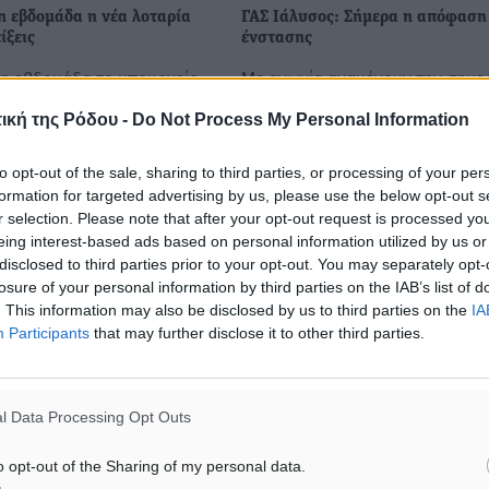
η εβδομάδα η νέα λοταρία
ΓΑΣ Ιάλυσος: Σήμερα η απόφαση
ίξεις
ένστασης
η εβδομάδα το υπουργείο
Με αγωνία αναμένουν την σημε
 σε συνεργασία με την
ημέρα οι άνθρωποι του ΓΑΣ Ιάλ
ική της Ρόδου -
Do Not Process My Personal Information
 Αρχή Δημοσίων Εσόδων
καθώς αναμένεται να ανακοινωθ
να προχωρήσουν στην
απόφαση της Πειθαρχικής Επιτ
ύτερη- κλήρωση με βάση
της ΕΠΟ για την ένσταση που είχ
to opt-out of the sale, sharing to third parties, or processing of your per
formation for targeted advertising by us, please use the below opt-out s
r selection. Please note that after your opt-out request is processed y
eing interest-based ads based on personal information utilized by us or
14.12.17, 10:10
disclosed to third parties prior to your opt-out. You may separately opt-
losure of your personal information by third parties on the IAB’s list of
. This information may also be disclosed by us to third parties on the
IA
Participants
that may further disclose it to other third parties.
l Data Processing Opt Outs
o opt-out of the Sharing of my personal data.