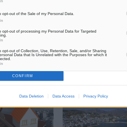
In
o opt-out of the Sale of my Personal Data.
In
και αναξιόπιστα τα
Νέες κρουαζιέρες στην Ελλάδα α
τεύουν οι πολίτες
Celestyal Cruises
to opt-out of processing my Personal Data for Targeted
ing.
τητα» έναντι της
Toν απολογισμό του και το σχεδ
In
την επαγγελματική ζωή
ανάπτυξης για το 2018 της εταιρ
ουν οι πολίτες σύμφωνα με
κρουαζιέρας Celestyal Cruises 
o opt-out of Collection, Use, Retention, Sale, and/or Sharing
ιαφέρουσες έρευνες του
ο CEO K. Αναστασιάδης. Διατη
ersonal Data that Is Unrelated with the Purposes for which it
lected.
 Εναλλακτικών Πολιτικών
ο αριθμός των επιβατών στους ..
In
CONFIRM
14.12.17, 09:40
Data Deletion
Data Access
Privacy Policy