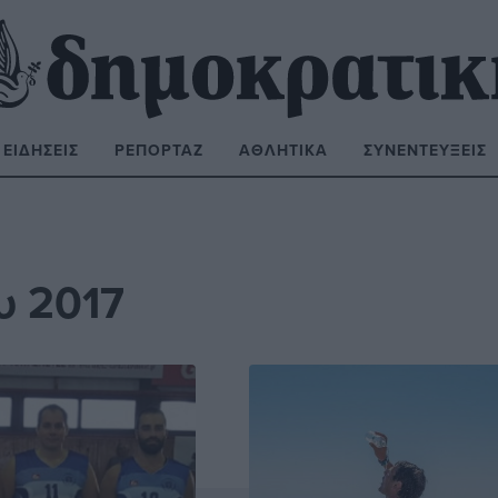
ΕΙΔΉΣΕΙΣ
ΡΕΠΟΡΤΆΖ
ΑΘΛΗΤΙΚΆ
ΣΥΝΕΝΤΕΎΞΕΙΣ
ΝΑΖΉΤΗΣΗ:
υ 2017