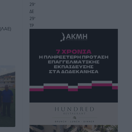
29
°
ΔΕ
29
°
ΤΡ
(ΛΑΕ)