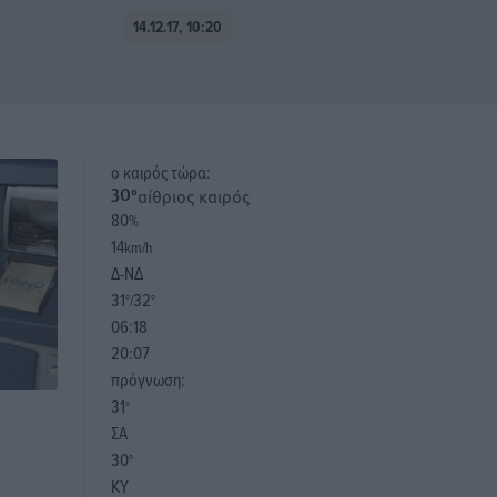
14.12.17, 10:20
o καιρός τώρα:
αίθριος καιρός
30
°
80
%
14
km/h
Δ-ΝΔ
31
32
°/
°
06:18
20:07
πρόγνωση:
31
°
ς
ΣΑ
30
°
ΚΥ