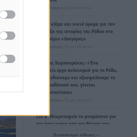
στα νησιά”
Τοπικές Ειδήσεις
•
πριν 13 λεπτά
πό τη
Θετικό κλίμα και κοινό όραμα για την
ανάδειξη της ιστορίας της Ρόδου στο
ιασμό
Αεροδρόμιο «Διαγόρας»
ίας
Τοπικές Ειδήσεις
•
πριν 29 λεπτά
ανέλυσε
ρήθηκε
Αντώνης Καμπουράκης: «Ένα
.
σπουδαίο έργο πολιτισμού για τη Ρόδο,
που σχεδιάσαμε και εξασφαλίσαμε τη
χρηματοδότησή του, γίνεται
πραγματικότητα»
Τοπικές Ειδήσεις
•
πριν 34 λεπτά
Στο Α΄ Νεκροταφείο το μνημόσυνο για
τον έναν χρόνο από τον θάνατο της
Λένας Σαμαρά
Περισσότερες ειδήσεις