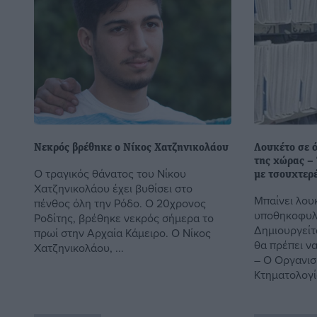
Νεκρός βρέθηκε ο Νίκος Χατζηνικολάου
Λουκέτο σε 
της χώρας –
Ο τραγικός θάνατος του Νίκου
με τσουχτερέ
Χατζηνικολάου έχει βυθίσει στο
Μπαίνει λου
πένθος όλη την Ρόδο. Ο 20χρονος
υποθηκοφυλα
Ροδίτης, βρέθηκε νεκρός σήμερα το
Δημιουργείτ
πρωί στην Αρχαία Κάμειρο. Ο Νίκος
θα πρέπει να
Χατζηνικολάου, ...
– Ο Οργανισ
Κτηματολογίο