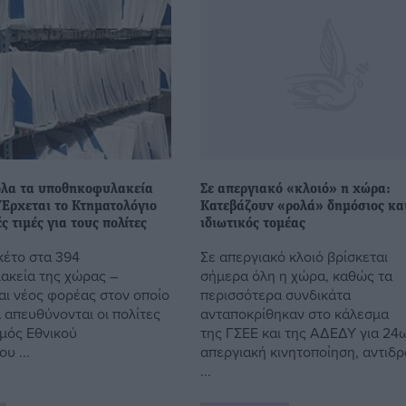
όλα τα υποθηκοφυλακεία
Σε απεργιακό «κλοιό» η χώρα:
 Έρχεται το Κτηματολόγιο
Κατεβάζουν «ρολά» δημόσιος κα
ς τιμές για τους πολίτες
ιδιωτικός τομέας
κέτο στα 394
Σε απεργιακό κλοιό βρίσκεται
κεία της χώρας –
σήμερα όλη η χώρα, καθώς τα
αι νέος φορέας στον οποίο
περισσότερα συνδικάτα
 απευθύνονται οι πολίτες
ανταποκρίθηκαν στο κάλεσμα
μός Εθνικού
της ΓΣΕΕ και της ΑΔΕΔΥ για 24
υ ...
απεργιακή κινητοποίηση, αντιδ
...