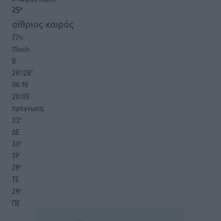
25
°
αίθριος καιρός
77
%
11
km/h
Β
26
28
°/
°
06:19
20:05
πρόγνωση:
33
°
ΔΕ
30
°
ΤΡ
28
°
ΤΕ
29
°
ΠΕ