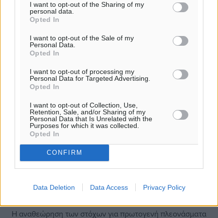
I want to opt-out of the Sharing of my
personal data.
Opted In
I want to opt-out of the Sale of my
Personal Data.
Opted In
I want to opt-out of processing my
Personal Data for Targeted Advertising.
Opted In
I want to opt-out of Collection, Use,
Retention, Sale, and/or Sharing of my
Personal Data that Is Unrelated with the
Purposes for which it was collected.
Opted In
Γρ. Προϋπολογισμού Βουλής για την
CONFIRM
έξοδο από το μνημόνιο: Η επόμενη
μέρα δεν θα μοιάζει με μήνα του
Data Deletion
Data Access
Privacy Policy
μέλιτος
Η αναθεώρηση των στόχων για πρωτογενή πλεονάσματα