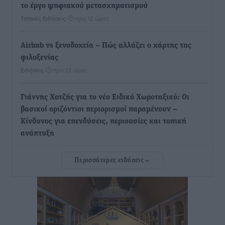
το έργο ψηφιακού μετασχηματισμού
Τοπικές Ειδήσεις
•
πριν 12 ώρες
Airbnb vs ξενοδοχεία – Πώς αλλάζει ο χάρτης της
φιλοξενίας
Ειδήσεις
•
πριν 12 ώρες
Γιάννης Χατζής για το νέο Ειδικό Χωροταξικό: Οι
βασικοί οριζόντιοι περιορισμοί παραμένουν –
Κίνδυνος για επενδύσεις, περιουσίες και τοπική
ανάπτυξη
Τοπικές Ειδήσεις
•
πριν 12 ώρες
Περισσότερες ειδήσεις
Ευ. Τουρνάς: Απέναντι σε ακραία καιρικά φαινόμενα
δεν υπάρχουν περιθώρια εφησυχασμού
Ειδήσεις
•
πριν 12 ώρες