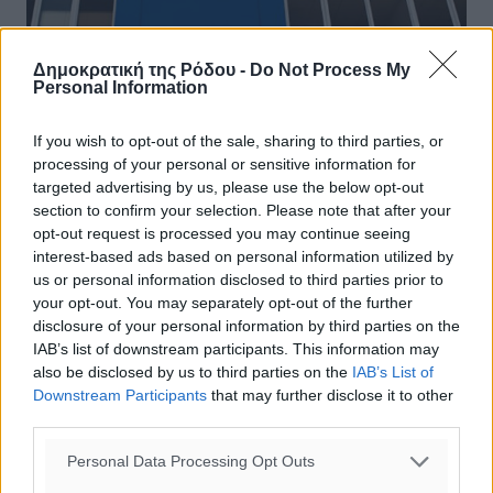
Δημοκρατική της Ρόδου -
Do Not Process My
Personal Information
If you wish to opt-out of the sale, sharing to third parties, or
ΝΔ Ερωτηματολόγιο: Στην εξασφάλιση
processing of your personal or sensitive information for
δουλειάς και στη εικόνα εγκατάλειψης
targeted advertising by us, please use the below opt-out
στα κρατικά νοσοκομεία εστιάζουν οι
section to confirm your selection. Please note that after your
opt-out request is processed you may continue seeing
πολίτες
interest-based ads based on personal information utilized by
us or personal information disclosed to third parties prior to
Tου Δημήτρη Γκάτσιου Οι ελλείψεις σε προσωπικό,
your opt-out. You may separately opt-out of the further
εξοπλισμό και υλικά τοποθετούνται στις πρώτες θέσεις
disclosure of your personal information by third parties on the
των προβλημάτων του Εθνικού Συστήματος Υγείας.
IAB’s list of downstream participants. This information may
Ουσιαστικότερος κοινωνικός ...
also be disclosed by us to third parties on the
IAB’s List of
Downstream Participants
that may further disclose it to other
01.11.17, 18:54
third parties.
Personal Data Processing Opt Outs