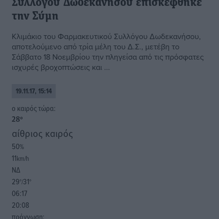
Συλλόγου Δωδεκανήσου επισκέφθηκε
την Σύμη
Κλιμάκιο του Φαρμακευτικού Συλλόγου Δωδεκανήσου,
αποτελούμενο από τρία μέλη του Δ.Σ., μετέβη το
Σάββατο 18 Νοεμβρίου την πληγείσα από τις πρόσφατες
ισχυρές βροχοπτώσεις και ...
19.11.17, 15:14
o καιρός τώρα:
28
°
αίθριος καιρός
50
%
11
km/h
ΝΔ
29
31
°/
°
06:17
20:08
πρόγνωση: