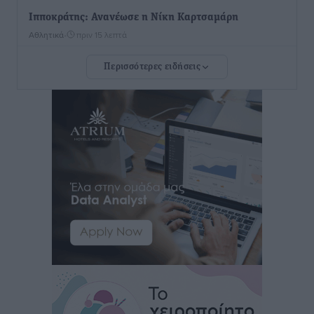
Ιπποκράτης: Ανανέωσε η Νίκη Καρτσαμάρη
Αθλητικά
•
πριν 15 λεπτά
Περισσότερες ειδήσεις
Η Μανίσα πήρε Buie και Davis
Αθλητικά
•
πριν 16 λεπτά
Γ.Σ. Ηπιόνη: «Προπονητική ομάδα με εμπειρία,
επιστημονική γνώση και σύγχρονες μεθόδους»
Αθλητικά
•
πριν 18 λεπτά
Α.Σ. Ρόδος: Ξανά στα «πράσινα» ο Νίκος Κοντίτσης
Αθλητικά
•
πριν 21 λεπτά
Συναυλία Μάριου Φραγκούλη – Γιώργου Περρή στην
Κάσο
Πολιτιστικά
•
πριν 33 λεπτά