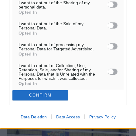
I want to opt-out of the Sharing of my
personal data.
Opted In
I want to opt-out of the Sale of my
Personal Data.
Opted In
I want to opt-out of processing my
Personal Data for Targeted Advertising.
Opted In
Επαναπατρισμός 26 αρχαίων
αντικειμένων από την Αυστρία
I want to opt-out of Collection, Use,
Retention, Sale, and/or Sharing of my
Personal Data that Is Unrelated with the
Τελετή επαναπατρισμού είκοσι έξι αρχαίων αντικειμένων
Purposes for which it was collected.
που είχαν απομακρυνθεί παρανόμως από την Ελλάδα
Opted In
κατά τη διάρκεια της γερμανικής Κατοχής, πρόκειται να
πραγματοποιηθεί τη ...
CONFIRM
19.11.17, 18:07
Data Deletion
Data Access
Privacy Policy