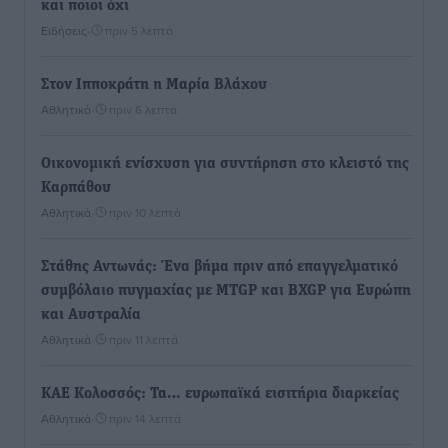
και ποιοι όχι
Ειδήσεις
•
πριν 5 λεπτά
Στον Ιπποκράτη η Μαρία Βλάχου
Αθλητικά
•
πριν 6 λεπτά
Οικονομική ενίσχυση για συντήρηση στο κλειστό της
Καρπάθου
Αθλητικά
•
πριν 10 λεπτά
Στάθης Αντωνάς: Ένα βήμα πριν από επαγγελματικό
συμβόλαιο πυγμαχίας με MTGP και BXGP για Ευρώπη
και Αυστραλία
Αθλητικά
•
πριν 11 λεπτά
ΚΑΕ Κολοσσός: Τα… ευρωπαϊκά εισιτήρια διαρκείας
Αθλητικά
•
πριν 14 λεπτά