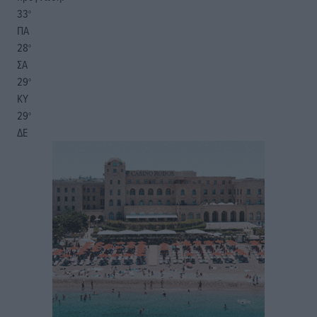
33
°
ΠΑ
28
°
ΣΑ
29
°
ΚΥ
29
°
ΔΕ