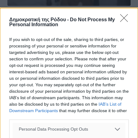
Στο ΣτΕ προσέφυγαν οι αστυνομικοί
Δημοκρατική της Ρόδου -
Do Not Process My
Personal Information
κατά του νέου μισθολογίου
Στο Συμβούλιο της Επικρατείας (ΣτΕ) κατέθεσαν αιτήσεις
If you wish to opt-out of the sale, sharing to third parties, or
Ομοσπονδίες και Σωματεία αστυνομικών όπως και
processing of your personal or sensitive information for
ομαδικά αστυνομικοί κατά του νέου μισθολογίου των
targeted advertising by us, please use the below opt-out
ενστόλων. Ειδικότερα, ...
section to confirm your selection. Please note that after your
opt-out request is processed you may continue seeing
interest-based ads based on personal information utilized by
19.11.17, 18:08
us or personal information disclosed to third parties prior to
your opt-out. You may separately opt-out of the further
disclosure of your personal information by third parties on the
IAB’s list of downstream participants. This information may
also be disclosed by us to third parties on the
IAB’s List of
Downstream Participants
that may further disclose it to other
third parties.
Personal Data Processing Opt Outs