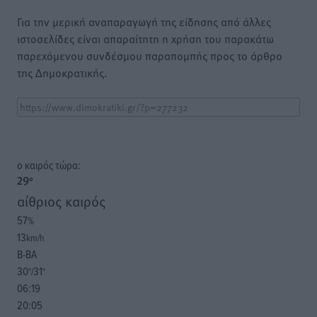
Για την μερική αναπαραγωγή της είδησης από άλλες
ιστοσελίδες είναι απαραίτητη η χρήση του παρακάτω
παρεχόμενου συνδέσμου παραπομπής προς το άρθρο
της Δημοκρατικής.
o καιρός τώρα:
29
°
αίθριος καιρός
57
%
13
km/h
Β-ΒΑ
30
31
°/
°
06:19
20:05