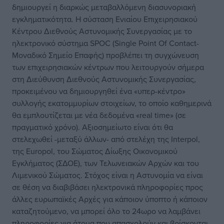
δημιουργεί η διαρκώς μεταβαλλόμενη διασυνοριακή
εγκληματικότητα. Η σύσταση Ενιαίου Επιχειρησιακού
Κέντρου Διεθνούς Αστυνομικής Συνεργασίας με το
ηλεκτρονικό σύστημα SPOC (Single Point Of Contact-
Μοναδικό Σημείο Επαφής) προβλέπει τη συγχώνευση
των επιχειρησιακών κέντρων που λειτουργούν σήμερα
στη Διεύθυνση Διεθνούς Αστυνομικής Συνεργασίας,
προκειμένου να δημιουργηθεί ένα «υπερ-κέντρο»
συλλογής εκατομμυρίων στοιχείων, το οποίο καθημερινά
θα εμπλουτίζεται με νέα δεδομένα «real time» (σε
πραγματικό χρόνο). Αξιοσημείωτο είναι ότι θα
στελεχωθεί -μεταξύ άλλων- από στελέχη της Interpol,
της Europol, του Σώματος Δίωξης Οικονομικού
Εγκλήματος (ΣΔΟΕ), των Τελωνειακών Αρχών και του
Λιμενικού Σώματος. Στόχος είναι η Αστυνομία να είναι
σε θέση να διαβιβάσει ηλεκτρονικά πληροφορίες προς
άλλες ευρωπαϊκές Αρχές για κάποιον ύποπτο ή κάποιον
καταζητούμενο, να μπορεί όλο το 24ωρο να λαμβάνει
πληροφορίες για άτομα που απασχολούν και βρίσκονται