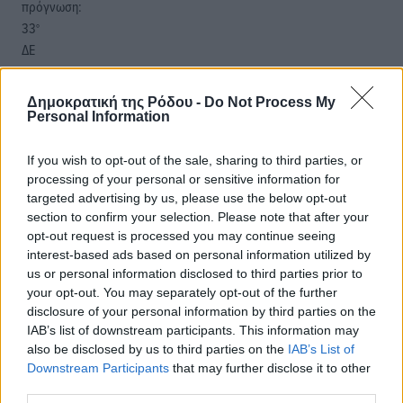
πρόγνωση:
33
°
ΔΕ
30
°
ΤΡ
Δημοκρατική της Ρόδου -
Do Not Process My
28
°
Personal Information
ΤΕ
29
°
If you wish to opt-out of the sale, sharing to third parties, or
ΠΕ
processing of your personal or sensitive information for
targeted advertising by us, please use the below opt-out
section to confirm your selection. Please note that after your
opt-out request is processed you may continue seeing
interest-based ads based on personal information utilized by
us or personal information disclosed to third parties prior to
your opt-out. You may separately opt-out of the further
disclosure of your personal information by third parties on the
IAB’s list of downstream participants. This information may
also be disclosed by us to third parties on the
IAB’s List of
Downstream Participants
that may further disclose it to other
third parties.