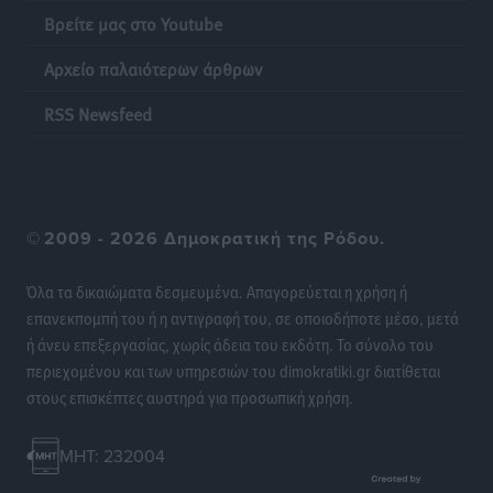
Βρείτε μας στο Youtube
ΔΕΑΣ Δάφνη Ρόδου: Η Ευαγγελία Τετράδη στο
Αρχείο παλαιότερων άρθρων
τεχνικό επιτελείο
Αθλητικά
•
πριν 23 ώρες
RSS Newsfeed
Γ.Σ. Διαγόρας: Το οργανόγραμμα των Ακαδημιών
Αθλητικά
•
πριν 23 ώρες
©
2009 - 2026 Δημοκρατική της Ρόδου.
Σταυρός Καλυθιών: Απέκτησε και την Ειρήνη
Καρελλάκη
Όλα τα δικαιώματα δεσμευμένα. Απαγορεύεται η χρήση ή
Αθλητικά
•
πριν 24 ώρες
επανεκπομπή του ή η αντιγραφή του, σε οποιοδήποτε μέσο, μετά
ή άνευ επεξεργασίας, χωρίς άδεια του εκδότη. Το σύνολο του
Πρωτάθλημα Καλαθοσφαίρισης Δικηγορικών
περιεχομένου και των υπηρεσιών του dimokratiki.gr διατίθεται
Συλλόγων Ελλάδας και Κύπρου: Η Ρόδος φιλοξένησε
στους επισκέπτες αυστηρά για προσωπική χρήση.
με επιτυχία την 17η διοργάνωση
Αθλητικά
•
πριν 24 ώρες
MHT: 232004