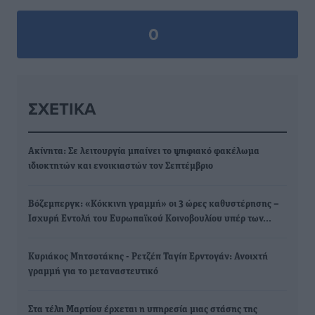
0
ΣΧΕΤΙΚΆ
Ακίνητα: Σε λειτουργία μπαίνει το ψηφιακό φακέλωμα
ιδιοκτητών και ενοικιαστών τον Σεπτέμβριο
Βόζεμπεργκ: «Κόκκινη γραμμή» οι 3 ώρες καθυστέρησης –
Ισχυρή Εντολή του Ευρωπαϊκού Κοινοβουλίου υπέρ των…
Κυριάκος Μητσοτάκης - Ρετζέπ Ταγίπ Ερντογάν: Ανοιχτή
γραμμή για το μεταναστευτικό
Στα τέλη Μαρτίου έρχεται η υπηρεσία μιας στάσης της