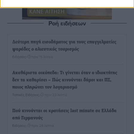
Ροή ειδήσεων
Δεύτερη πηγή εισοδήματος για τους επαγγελματίες
ψαράδες ο αλιευτικός τουρισμός
Ειδήσεις
•
πριν 15 λεπτά
Ακαθάριστα οικόπεδα: Τι γίνεται όταν ο ιδιοκτήτης
δεν τα καθαρίσει – Πώς κινούνται δήμοι και ΠΣ,
ποιος πληρώνει τον λογαριασμό
Τοπικές Ειδήσεις
•
πριν 23 λεπτά
Πού κινούνται οι κρατήσεις last minute σε Ελλάδα
από Γερμανούς
Ειδήσεις
•
πριν 29 λεπτά