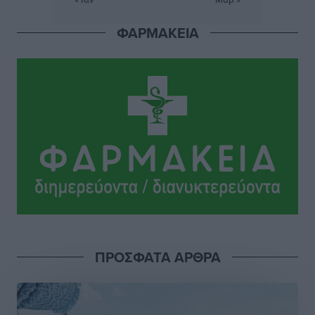
να την αναλάβει
Δημο-Κρίσεις
•
πριν 2 ώρες
ΦΑΡΜΑΚΕΙΑ
Ενας υπουργός που έρχεται στη Ρόδο με λύσεις και
όχι με υποσχέσεις
Δημο-Κρίσεις
•
πριν 2 ώρες
Ροδάκινα: 9 οφέλη στην υγεία του ανθρώπου
Τοπικές Ειδήσεις
•
πριν 2 ώρες
Καιρός «hot – dry – windy» τις επόμενες 48 ώρες στη
χώρα
Ειδήσεις
•
πριν 15 ώρες
ΠΡΟΣΦΑΤΑ ΑΡΘΡΑ
Δύο σχολεία της Λέρου αλλάζουν όψη με δωρεά
αγάπης για τα παιδιά
Τοπικές Ειδήσεις
•
πριν 15 ώρες