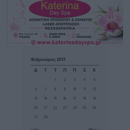
Η υπογεννητικότητα βάζει λουκέτο σε 11 σχολεία
Πρωτοβάθμιας στα Δωδεκάνησα
Ρεπορτάζ
•
πριν 2 ώρες
Κ. Σπανός: Παρά την αυξημένη τουριστική κίνηση, η
αγορά της Ρόδου κινείται κάτω από τις προσδοκίες
Ρεπορτάζ
•
πριν 2 ώρες
Φεβρουάριος 2017
Ο λαγοκέφαλος βρήκε επιτέλους τιμή, μένει να βρεθεί
Δ
Τ
Τ
Π
Π
Σ
Κ
και σχέδιο
1
2
3
4
5
Δημο-Κρίσεις
•
πριν 2 ώρες
6
7
8
9
10
11
12
Το ΠΑΣΟΚ στα Δωδεκάνησα ψάχνει έξι και του
13
14
15
16
17
18
19
περισσεύουν 14
20
21
22
23
24
25
26
Δημο-Κρίσεις
•
πριν 2 ώρες
27
28
Η Ροδιακή Επαυλη περιμένει ακόμα να βρεθεί κάποιος
« Ιαν
Μαρ »