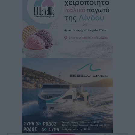
Μιχάλης Χουρδάκης: «Η χώρα χρειάζεται μια
αξιόπιστη εναλλακτική κυβερνητική πρόταση»
Συνεντεύξεις
•
πριν 2 ώρες
Σεβ. Μητροπολίτης Ρόδου κ. Κύριλλος: «Ο Αύγουστος
είναι ο μήνας της Παναγίας και η Θεία Λειτουργία η
καρδιά της ζωής της Εκκλησίας»
Συνεντεύξεις
•
πριν 2 ώρες
Πρέσβης της Βραζιλίας: «Η Ελλάδα και η Βραζιλία
έχουν τεράστιες ευκαιρίες συνεργασίας – Η Ρόδος
μπορεί να διαδραματίσει σημαντικό ρόλο»
Συνεντεύξεις
•
πριν 2 ώρες
Τσαμπίκα Διαμαντή: Η Ρόδος δεν μπορεί να σχεδιάζει
το μέλλον της μέσα στην αβεβαιότητα
Συνεντεύξεις
•
πριν 2 ώρες