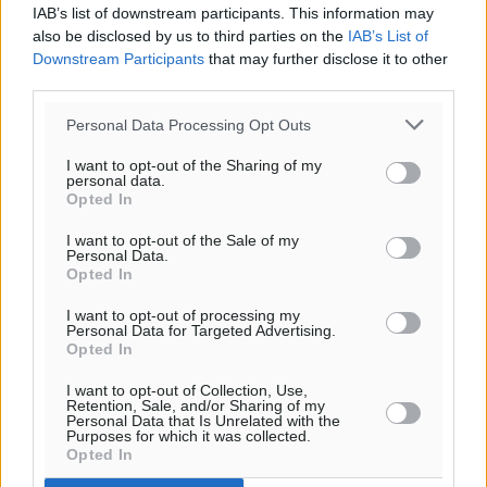
Τοπικές Ειδήσεις
•
πριν 49 λεπτά
IAB’s list of downstream participants. This information may
also be disclosed by us to third parties on the
IAB’s List of
Downstream Participants
that may further disclose it to other
Τα φοιτητικά ενοίκια «τινάζουν στον αέρα» τους
third parties.
οικογενειακούς προϋπολογισμούς
Ειδήσεις
•
πριν 57 λεπτά
Personal Data Processing Opt Outs
I want to opt-out of the Sharing of my
Δύο νέοι ξενώνες παραδόθηκαν στις Ένοπλες
personal data.
Opted In
Δυνάμεις στη νήσο Ρω
Τοπικές Ειδήσεις
•
πριν 1 ώρα
I want to opt-out of the Sale of my
Personal Data.
Opted In
Συνεχίζεται η έξοδος του Αυγούστου – Πάνω από
34.000 αναχωρούν σήμερα μόνο από τον Πειραιά
I want to opt-out of processing my
Personal Data for Targeted Advertising.
Ειδήσεις
•
πριν 1 ώρα
Opted In
I want to opt-out of Collection, Use,
Μόνιμες θέσεις στους παιδικούς σταθμούς: Οι
Retention, Sale, and/or Sharing of my
Personal Data that Is Unrelated with the
προϋποθέσεις, η 24μηνη εμπειρία και οι προθεσμίες
Purposes for which it was collected.
για τους δήμους
Opted In
Τοπικές Ειδήσεις
•
πριν 1 ώρα