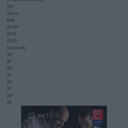
58
%
13
km/h
Β-ΒΑ
29
31
°/
°
06:19
20:05
πρόγνωση:
32
°
ΔΕ
29
°
ΤΡ
29
°
ΤΕ
29
°
ΠΕ