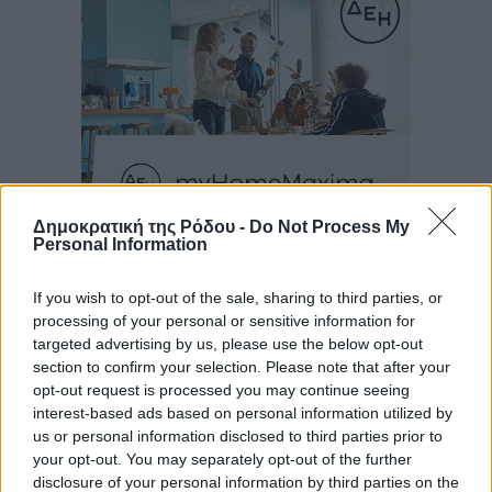
Δημοκρατική της Ρόδου -
Do Not Process My
Personal Information
Ροή ειδήσεων
If you wish to opt-out of the sale, sharing to third parties, or
processing of your personal or sensitive information for
Τουρνάς για φωτιές: «Κανένα περιθώριο
targeted advertising by us, please use the below opt-out
εφησυχασμού» – Σε πλήρη ετοιμότητα ο μηχανισμός
section to confirm your selection. Please note that after your
Ειδήσεις
•
πριν 9 λεπτά
opt-out request is processed you may continue seeing
interest-based ads based on personal information utilized by
us or personal information disclosed to third parties prior to
Καιρός: Επιμένουν οι υψηλές θερμοκρασίες – Ισχυρά
your opt-out. You may separately opt-out of the further
μελτέμια έως 9 μποφόρ, σε «Red Code» 6 περιοχές
disclosure of your personal information by third parties on the