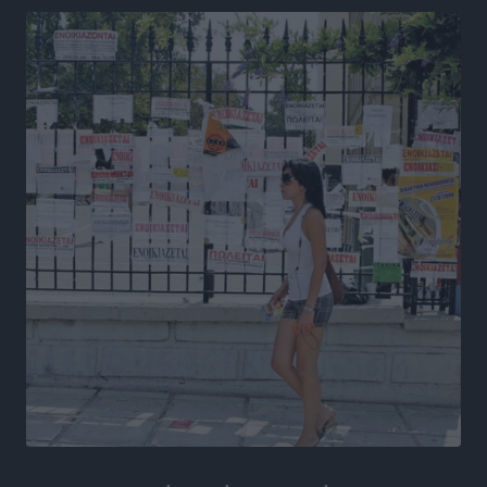
Ειδήσεις
•
πριν 17 ώρες
Στον Άγιο Νικόλαο Χάλκης ανοίγει ξανά το
ανανεωμένο εκκλησιαστικό μουσείο από τη Λέσχη
Lions Χάλκης
Τοπικές Ειδήσεις
•
πριν 17 ώρες
Ρόδος: «Βουλιάζει» από τουρίστες – Πάνω από 1 εκατ.
επιβάτες και 55 κρουαζιερόπλοια
Τοπικές Ειδήσεις
•
πριν 17 ώρες
Γ’ Εθνική Κατηγορία: Οι ημερομηνίες των
αγωνιστικών της κανονικής περιόδου
Αθλητικά
•
πριν 23 ώρες
Συνελήφθησαν δύο άτομα στην Κάρπαθο για άγρα
πελατών