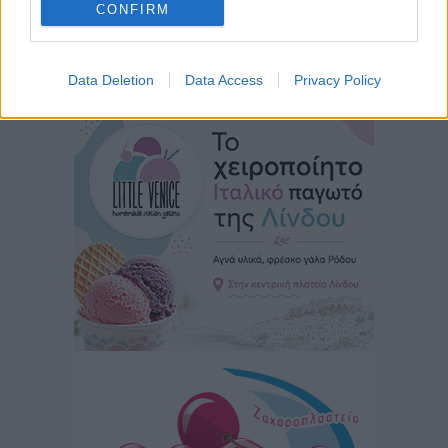
CONFIRM
Δεύτερη πηγή εισοδήματος για τους επαγγελματίες
Περισσότερες ειδήσεις
ψαράδες ο αλιευτικός τουρισμός
Data Deletion
Data Access
Privacy Policy
Ειδήσεις
•
πριν 2 ώρες
Ακαθάριστα οικόπεδα: Τι γίνεται όταν ο ιδιοκτήτης
δεν τα καθαρίσει – Πώς κινούνται δήμοι και ΠΣ,
ποιος πληρώνει τον λογαριασμό
Τοπικές Ειδήσεις
•
πριν 2 ώρες
Πού κινούνται οι κρατήσεις last minute σε Ελλάδα
από Γερμανούς
Ειδήσεις
•
πριν 2 ώρες
Οδηγός στη Ρόδο τράκαρε σταθμευμένο αυτοκίνητο,
παρέσυρε 72χρονο και διέφυγε
Τοπικές Ειδήσεις
•
πριν 2 ώρες