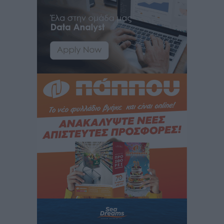
Νοσοκομεία της Γ΄ Ζώνης
Τοπικές Ειδήσεις
•
πριν 13 ώρες
Πάνθηρες: Ξεκίνησαν αισιόδοξοι για την παρθενική
“πτήση” τους
Αθλητικά
•
πριν 13 ώρες
Άρης Αρχαγγέλου: Στο πλευρό του άτυχου Ιάκωβου
Θωμά
Αθλητικά
•
πριν 13 ώρες
Φοίβος: Η μεγάλη επιστροφή του Μπρένο Σαλβατιέρα
Αθλητικά
•
πριν 13 ώρες
Κλεάνθης: Έτοιμες οι κάρτες διαρκείας της νέας
σεζόν
Αθλητικά
•
πριν 13 ώρες