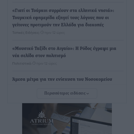
«Γιατί οι Τούρκοι συρρέουν στα ελληνικά νησιά»:
Τουρκική εφημερίδα εξηγεί τους λόγους που οι
γείτονες προτιμούν την Ελλάδα για διακοπές
Τοπικές Ειδήσεις
•
πριν 12 ώρες
«Μουσικό Ταξίδι στο Αιγαίο»: Η Ρόδος έγραψε μια
νέα σελίδα στον πολιτισμό
Πολιτιστικά
•
πριν 12 ώρες
Άμεσα μέτρα για την ενίσχυση του Νοσοκομείου
Ρόδου και αντιμετώπιση των ελλείψεων προσωπικού
Περισσότερες ειδήσεις
ανακοίνωσε ο Άδωνις Γεωργιάδης
Τοπικές Ειδήσεις
•
πριν 13 ώρες
Iατρικός Σύλλογος Ροδου προς Α. Γεωργιάδη:
Στρατηγικές Προτάσεις για την Ενίσχυση της
Δημόσιας Υγείας στη Νησιωτική Ελλάδα και στα