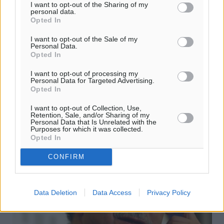
I want to opt-out of the Sharing of my
personal data.
Κυριακή στις Καλυθιές
Opted In
Με ανακοίνωση στην επίσημη ιστοσελίδα της η ΕΠΣΔ
I want to opt-out of the Sale of my
Personal Data.
ενημέρωσε ότι την προσεχή Κυριακή στο γήπεδο
Opted In
Καλυθιών θα διεξαχθεί τουρνουά Τζούνιορ, με το
πρόγραμμα να γνωστοποιείται την ...
I want to opt-out of processing my
Personal Data for Targeted Advertising.
Opted In
17.11.15, 17:15
I want to opt-out of Collection, Use,
Retention, Sale, and/or Sharing of my
Personal Data that Is Unrelated with the
Purposes for which it was collected.
Opted In
CONFIRM
Data Deletion
Data Access
Privacy Policy