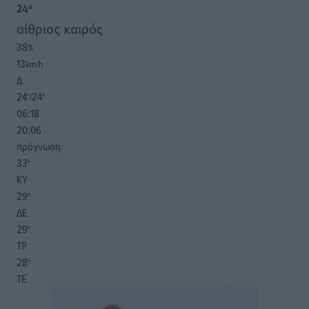
24
°
αίθριος καιρός
38
%
13
km/h
Δ
24
24
°/
°
06:18
20:06
πρόγνωση:
33
°
ΚΥ
29
°
ΔΕ
29
°
ΤΡ
28
°
ΤΕ