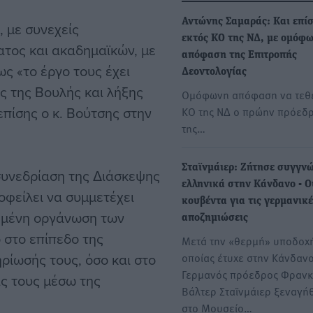
Αντώνης Σαμαράς: Και επί
 με συνεχείς
εκτός ΚΟ της ΝΔ, με ομόφ
ατος και ακαδημαϊκών, με
απόφαση της Επιτροπής
ς «το έργο τους έχει
Δεοντολογίας
ς της Βουλής και λήξης
Oμόφωνη απόφαση να τεθε
επίσης ο κ. Βούτσης στην
ΚΟ της ΝΔ ο πρώην πρόεδ
της…
Σταϊνμάιερ: Ζήτησε συγγν
συνεδρίαση της Διάσκεψης
ελληνικά στην Κάνδανο - Ο
οφείλει να συμμετέχει
κουβέντα για τις γερμανικέ
τημένη οργάνωση των
αποζημιώσεις
 στο επίπεδο της
Μετά την «θερμή» υποδοχή
ρίωσής τους, όσο και στο
οποίας έτυχε στην Κάνδανο
Γερμανός πρόεδρος Φρανκ
ας τους μέσω της
Βάλτερ Σταϊνμάιερ ξεναγή
στο Μουσείο…