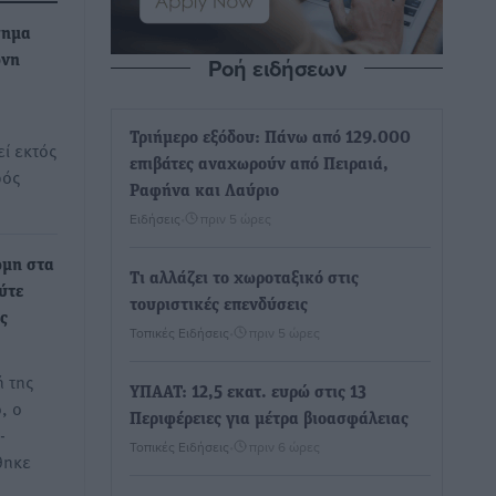
σημα
Ροή ειδήσεων
ωνη
Τριήμερο εξόδου: Πάνω από 129.000
ί εκτός
επιβάτες αναχωρούν από Πειραιά,
ρός
Ραφήνα και Λαύριο
Ειδήσεις
•
πριν 5 ώρες
ώμη στα
Τι αλλάζει το χωροταξικό στις
ύτε
τουριστικές επενδύσεις
ς
Τοπικές Ειδήσεις
•
πριν 5 ώρες
 της
ΥΠΑΑΤ: 12,5 εκατ. ευρώ στις 13
, ο
Περιφέρειες για μέτρα βιοασφάλειας
-
Τοπικές Ειδήσεις
•
πριν 6 ώρες
θηκε