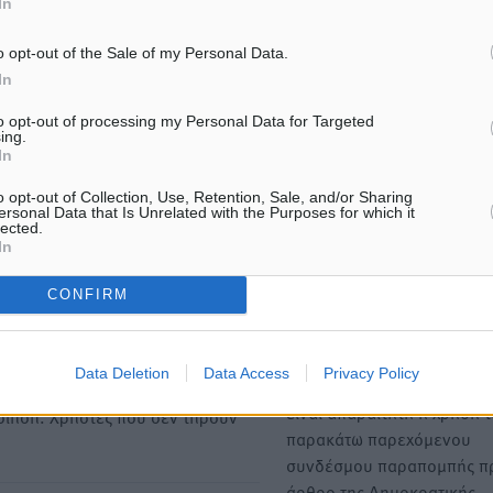
In
o opt-out of the Sale of my Personal Data.
In
ΙΑΒΑΣΕ ΕΠΙΣΗΣ
to opt-out of processing my Personal Data for Targeted
ing.
ΕΙΔΉΣΕΙΣ
ΕΙΔΉΣΕΙΣ
In
Ποιοι φοιτητές μπορούν να
Νέα αεροσκάφη, drones,
λάβουν ενίσχυση για στέγη έως
δασοκομάντος: Τι έχει αλλ
o opt-out of Collection, Use, Retention, Sale, and/or Sharing
2.500 ευρώ
στην Πολιτική Προστασί
ersonal Data that Is Unrelated with the Purposes for which it
lected.
7.08.26 · 18:10
07.08.26 · 12:47
In
CONFIRM
Υπενθύμιση:
Για την μερική αναπαραγωγ
ή. Η Δημοκρατική δεν υιοθετεί
Data Deletion
Data Access
Privacy Policy
είδησης από άλλες ιστοσελ
υμε όποια σχόλια θεωρούμε
είναι απαραίτητη η χρήση 
οίηση. Χρήστες που δεν τηρούν
παρακάτω παρεχόμενου
συνδέσμου παραπομπής πρ
άρθρο της Δημοκρατικής.