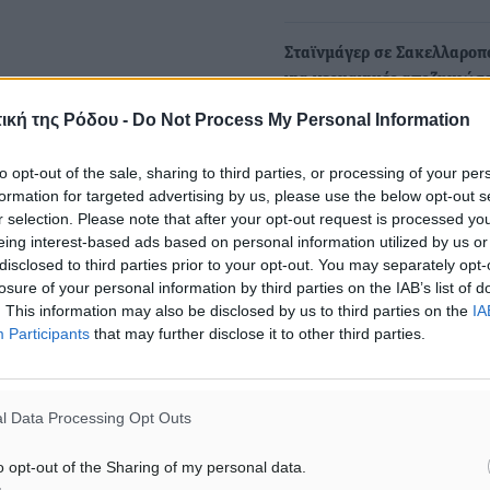
Σταϊνμάγερ σε Σακελλαροπ
για γερμανικές αποζημιώσε
Νομικά για εμάς το θέμα θ
ική της Ρόδου -
Do Not Process My Personal Information
ματα αναζήτησης
λήξαν
Συνάντηση με την Πρόεδρο
to opt-out of the sale, sharing to third parties, or processing of your per
ε μας στο Google News ★ ↗
Δημοκρατίας, Κατερίνα
formation for targeted advertising by us, please use the below opt-out s
Σακελλαροπούλου,
r selection. Please note that after your opt-out request is processed y
ήστε
eing interest-based ads based on personal information utilized by us or
πραγματοποίησε σήμερα, Τ
disclosed to third parties prior to your opt-out. You may separately opt-
το…
losure of your personal information by third parties on the IAB’s list of
. This information may also be disclosed by us to third parties on the
IA
Participants
that may further disclose it to other third parties.
Ομόφωνη απόφαση της Διο
της ΓΣΕΕ για 24ωρη Πανελ
Απεργία την 1η Οκτωβρίου
l Data Processing Opt Outs
Η Ολομέλεια της Διοίκησης
ΓΣΕΕ αποδέχθηκε ομόφωνα
o opt-out of the Sharing of my personal data.
εισήγηση της Εκτελεστική