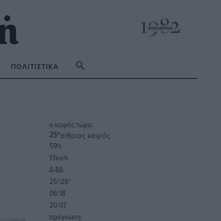
ΠΟΛΙΤΙΣΤΙΚΆ
o καιρός τώρα:
αίθριος καιρός
25
°
59
%
13
km/h
Δ-ΒΔ
25
26
°/
°
06:18
20:07
πρόγνωση: