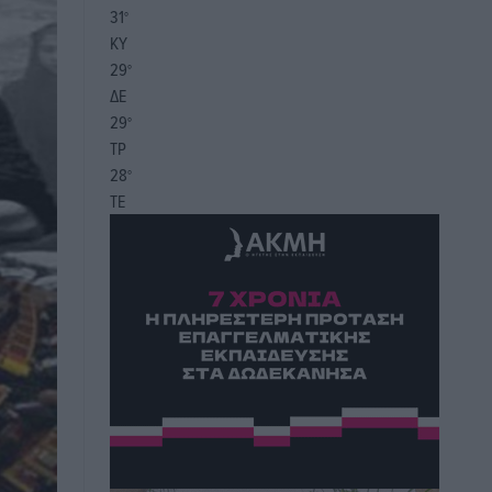
31
°
ΚΥ
29
°
ΔΕ
29
°
ΤΡ
28
°
ΤΕ