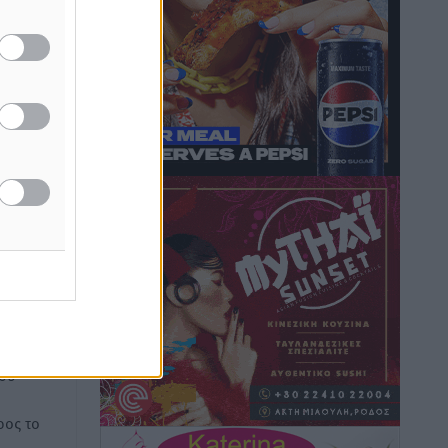
Τοπικές Ειδήσεις
•
πριν 7 ώρες
Iατρικός Σύλλογος Ροδου προς Α.
Γεωργιάδη: Στρατηγικές Προτάσεις για
την Ενίσχυση της Δημόσιας Υγείας στη
Νησιωτική Ελλάδα και στα
Νοσοκομεία της Γ΄ Ζώνης
άξει
Τοπικές Ειδήσεις
•
πριν 7 ώρες
Πάνθηρες: Ξεκίνησαν αισιόδοξοι για
την παρθενική “πτήση” τους
Αθλητικά
•
πριν 7 ώρες
ή της
ίδες
Άρης Αρχαγγέλου: Στο πλευρό του
του
άτυχου Ιάκωβου Θωμά
Αθλητικά
•
πριν 7 ώρες
ος το