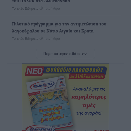
του ΠΑΣΟΚ στα Δωδεκάνησα
Τοπικές Ειδήσεις
•
πριν 1 ώρα
Πιλοτικό πρόγραμμα για την αντιμετώπιση του
λαγοκέφαλου σε Νότιο Αιγαίο και Κρήτη
Τοπικές Ειδήσεις
•
πριν 1 ώρα
Περισσότερες ειδήσεις
Οι θαυματουργές Παναγίες της Δωδεκανήσου: Τα
προσωνύμια και οι θρύλοι
Ρεπορτάζ
•
πριν 1 ώρα
Τριήμερο εξόδου: Πάνω από 129.000 επιβάτες
αναχωρούν από Πειραιά, Ραφήνα και Λαύριο
Ειδήσεις
•
πριν 14 ώρες
Τι αλλάζει το χωροταξικό στις τουριστικές επενδύσεις
Τοπικές Ειδήσεις
•
πριν 14 ώρες