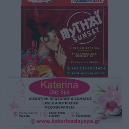
ΥΠΑΑΤ: 12,5 εκατ. ευρώ στις 13 Περιφέρειες για μέτρα
βιοασφάλειας
Τοπικές Ειδήσεις
•
πριν 15 ώρες
Ποιοι φοιτητές μπορούν να λάβουν ενίσχυση για
στέγη έως 2.500 ευρώ
Ειδήσεις
•
πριν 15 ώρες
«Γιατί οι Τούρκοι συρρέουν στα ελληνικά νησιά»:
Τουρκική εφημερίδα εξηγεί τους λόγους που οι
γείτονες προτιμούν την Ελλάδα για διακοπές
Τοπικές Ειδήσεις
•
πριν 15 ώρες
«Μουσικό Ταξίδι στο Αιγαίο»: Η Ρόδος έγραψε μια
νέα σελίδα στον πολιτισμό
Πολιτιστικά
•
πριν 15 ώρες