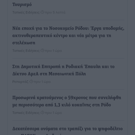
Τουρισμό
Τοπικές Ειδήσεις
•
πριν 5 λεπτά
Νέα εποχή για το Νοσοκομείο Ρόδου: Έργα υποδομής,
ακτινοθεραπευτικό κέντρο και νέα μέτρα για τη
στελέχωση
Τοπικές Ειδήσεις
•
πριν 1 ώρα
Στη Δημοτική Επιτροπή η Ροδιακή Έπαυλη και το
Δίκτυο ΑμεΑ στη Μεσαιωνική Πόλη
Ρεπορτάζ
•
πριν 1 ώρα
Προσωρινά κρατούμενος ο 59χρονος που συνελήφθη
με περισσότερο από 1,3 κιλό κοκαΐνης στη Ρόδο
Τοπικές Ειδήσεις
•
πριν 1 ώρα
Δεκατέσσερα ονόματα στο τραπέζι για το ψηφοδέλτιο