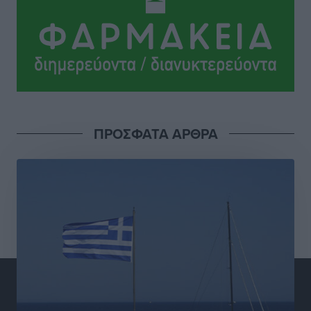
Φοίβος: Η μεγάλη επιστροφή του Μπρένο Σαλβατιέρα
Αθλητικά
•
πριν 16 ώρες
Κλεάνθης: Έτοιμες οι κάρτες διαρκείας της νέας
σεζόν
Αθλητικά
•
πριν 16 ώρες
ΠΡΟΣΦΑΤΑ ΑΡΘΡΑ
Ατρόμητος Διμυλιάς: Ο Μαργαρίτης και μία
αδιαπραγμάτευτη φιλοσοφία
Αθλητικά
•
πριν 16 ώρες
Γ.Σ. Διαγόρας: Επέστρεψε στις Ακαδημίες η Ειρήνη
Παπαεμμανουήλ
Αθλητικά
•
πριν 18 ώρες
ΣΚΟΕ: Σαββατοκύριακο με αγώνες από τον Σ.Σ. Ρόδου