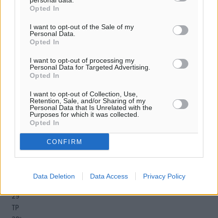
personal data.
Opted In
I want to opt-out of the Sale of my
o καιρός τώρα:
Personal Data.
27
°
Opted In
αίθριος καιρός
I want to opt-out of processing my
56
%
Personal Data for Targeted Advertising.
Opted In
8
km/h
Δ-ΒΔ
I want to opt-out of Collection, Use,
27
27
Retention, Sale, and/or Sharing of my
°/
°
Personal Data that Is Unrelated with the
06:18
Purposes for which it was collected.
Opted In
20:06
πρόγνωση:
CONFIRM
33
°
ΚΥ
29
°
Data Deletion
Data Access
Privacy Policy
ΔΕ
29
°
ΤΡ