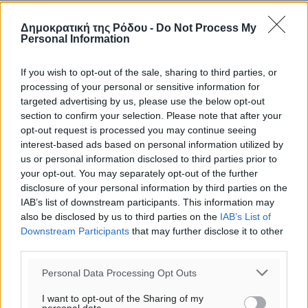
Δημοκρατική της Ρόδου -
Do Not Process My
Personal Information
If you wish to opt-out of the sale, sharing to third parties, or
processing of your personal or sensitive information for
targeted advertising by us, please use the below opt-out
section to confirm your selection. Please note that after your
opt-out request is processed you may continue seeing
interest-based ads based on personal information utilized by
us or personal information disclosed to third parties prior to
Υπενθύμιση:
your opt-out. You may separately opt-out of the further
disclosure of your personal information by third parties on the
IAB’s list of downstream participants. This information may
Για την μερική αναπαραγωγή της είδησης από άλλες
also be disclosed by us to third parties on the
IAB’s List of
ιστοσελίδες είναι απαραίτητη η χρήση του παρακάτω
Downstream Participants
that may further disclose it to other
παρεχόμενου συνδέσμου παραπομπής προς το άρθρο
third parties.
της Δημοκρατικής.
Personal Data Processing Opt Outs
I want to opt-out of the Sharing of my