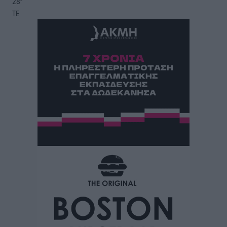
28
°
ΤΕ