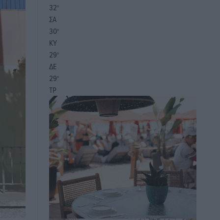
32
°
ΣΑ
30
°
ΚΥ
29
°
ΔΕ
29
°
ΤΡ