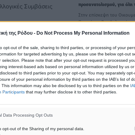
λλογικές Συμβάσεις
προσανατολισμού, για όλη
Στην επίσκεψη του Οικουμ
Πατριάρχη Βαρθολομαίου 
Ελλάδα και στην βράβευση
γίας από τη ΔΥΠΑ
ική της Ρόδου -
Do Not Process My Personal Information
Σχολικές εκδρομές: Στα σπί
to opt-out of the sale, sharing to third parties, or processing of your per
 δούλεψαν και επιβίωσαν
τους οι «άτακτοι» μαθητές 
formation for targeted advertising by us, please use the below opt-out s
r selection. Please note that after your opt-out request is processed y
γονείς ο λογαριασμός για τ
eing interest-based ads based on personal information utilized by us or
000 ευρώ ετήσιο εισόδημα
μεταφοράς
disclosed to third parties prior to your opt-out. You may separately opt-
να καλούνται να
Αλλαγές στις διατάξεις για
losure of your personal information by third parties on the IAB’s list of
τις σχολικές
. This information may also be disclosed by us to third parties on the
IA
μένουν άνεργοι για
εκδρομές περιλαμβάνει νέ
Participants
that may further disclose it to other third parties.
ίας καλύπτει μόλις ένα
υπουργική απόφαση την ο
ρίβεια έχει εξαντλήσει
υπογράφει ο Κυριάκος…
 στα νησιά έχει
l Data Processing Opt Outs
o opt-out of the Sharing of my personal data.