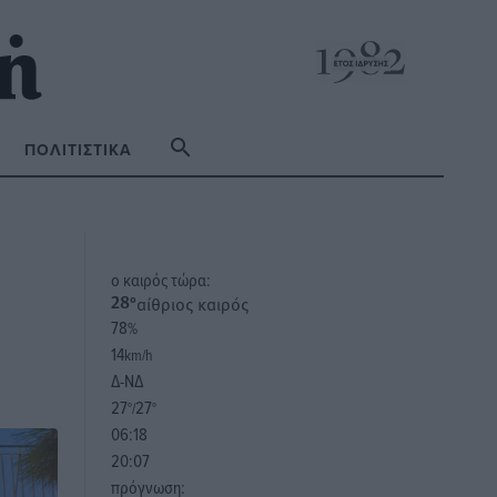
ΠΟΛΙΤΙΣΤΙΚΆ
o καιρός τώρα:
αίθριος καιρός
28
°
78
%
14
km/h
Δ-ΝΔ
27
27
°/
°
06:18
20:07
πρόγνωση: