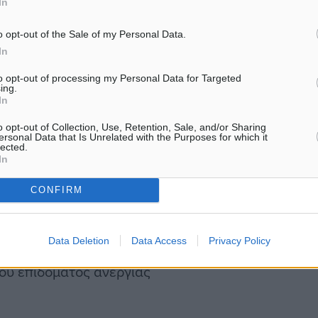
In
τέλειας.
o opt-out of the Sale of my Personal Data.
In
to opt-out of processing my Personal Data for Targeted
ing.
 ένας εποχικός εργαζόμενος
In
ι εργασία.
o opt-out of Collection, Use, Retention, Sale, and/or Sharing
ersonal Data that Is Unrelated with the Purposes for which it
lected.
In
 αγώνες και συλλογικές
 φορολογίας.
CONFIRM
Data Deletion
Data Access
Privacy Policy
ου επιδόματος ανεργίας