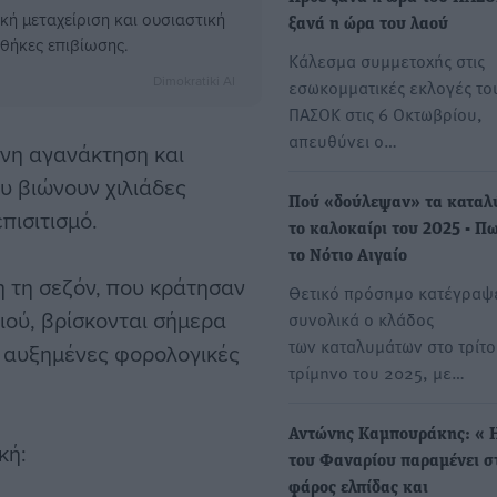
κή μεταχείριση και ουσιαστική
ξανά η ώρα του λαού
νθήκες επιβίωσης.
Κάλεσμα συμμετοχής στις
Dimokratiki AI
εσωκομματικές εκλογές το
ΠΑΣΟΚ στις 6 Οκτωβρίου,
απευθύνει ο…
ονη αγανάκτηση και
ου βιώνουν χιλιάδες
Πού «δούλεψαν» τα καταλ
πισιτισμό.
το καλοκαίρι του 2025 - Π
το Νότιο Αιγαίο
 τη σεζόν, που κράτησαν
Θετικό πρόσημο κατέγραψ
σιού, βρίσκονται σήμερα
συνολικά ο κλάδος
των καταλυμάτων στο τρίτο
ι αυξημένες φορολογικές
τρίμηνο του 2025, με…
Αντώνης Καμπουράκης: « 
κή:
του Φαναρίου παραμένει σ
φάρος ελπίδας και