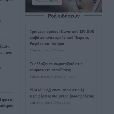
Ροή ειδήσεων
υ
Τριήμερο εξόδου: Πάνω από 129.000
επιβάτες αναχωρούν από Πειραιά,
Ραφήνα και Λαύριο
ύματα
Ειδήσεις
•
πριν 50 λεπτά
ως πήγε
Τι αλλάζει το χωροταξικό στις
ε
τουριστικές επενδύσεις
Τοπικές Ειδήσεις
•
πριν 54 λεπτά
ΥΠΑΑΤ: 12,5 εκατ. ευρώ στις 13
Περιφέρειες για μέτρα βιοασφάλειας
Η φωνή
Τοπικές Ειδήσεις
•
πριν 1 ώρα
ταθερός