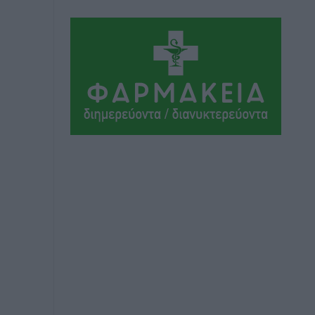
Αθλητικά
•
πριν 5 ώρες
Συνελήφθη 37χρονη στη Ρόδο γιατί
είχε αφήσει τα τρία ανήλικα παιδιά της
χωρίς επιτήρηση
Τοπικές Ειδήσεις
•
πριν 5 ώρες
Σταυρός Καλυθιών: Απέκτησε την
Φωτεινή Πιζάνια
Αθλητικά
•
πριν 5 ώρες
Το Yucatan Show έρχεται στη Ρόδο με
τον Frankie Lluc
Πολιτιστικά
•
πριν 6 ώρες
Σι Τζέι Χάρις: «Να πανηγυρίσουμε
πολλές νίκες μαζί»