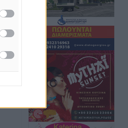
Τοπικές Ειδήσεις
•
πριν 2 ώρες
Iατρικός Σύλλογος Ροδου προς Α.
Γεωργιάδη: Στρατηγικές Προτάσεις για
την Ενίσχυση της Δημόσιας Υγείας στη
Νησιωτική Ελλάδα και στα
Νοσοκομεία της Γ΄ Ζώνης
Τοπικές Ειδήσεις
•
πριν 2 ώρες
Πάνθηρες: Ξεκίνησαν αισιόδοξοι για
την παρθενική “πτήση” τους
Αθλητικά
•
πριν 3 ώρες
Άρης Αρχαγγέλου: Στο πλευρό του
άτυχου Ιάκωβου Θωμά
Αθλητικά
•
πριν 3 ώρες