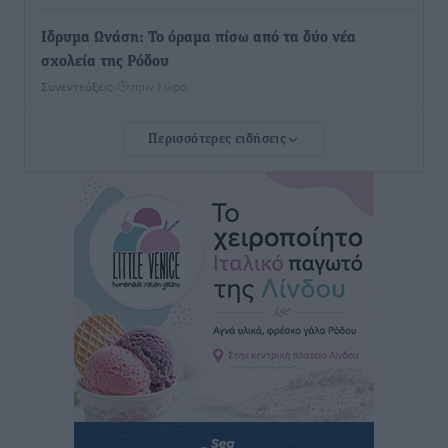
Ιδρυμα Ωνάση: Το όραμα πίσω από τα δύο νέα
σχολεία της Ρόδου
Συνεντεύξεις
•
πριν 1 ώρα
Περισσότερες ειδήσεις
Μιχάλης Χουρδάκης: «Η χώρα χρειάζεται μια
αξιόπιστη εναλλακτική κυβερνητική πρόταση»
Συνεντεύξεις
•
πριν 1 ώρα
Σεβ. Μητροπολίτης Ρόδου κ. Κύριλλος: «Ο Αύγουστος
είναι ο μήνας της Παναγίας και η Θεία Λειτουργία η
καρδιά της ζωής της Εκκλησίας»
Συνεντεύξεις
•
πριν 1 ώρα
Πρέσβης της Βραζιλίας: «Η Ελλάδα και η Βραζιλία
έχουν τεράστιες ευκαιρίες συνεργασίας – Η Ρόδος
μπορεί να διαδραματίσει σημαντικό ρόλο»
Συνεντεύξεις
•
πριν 1 ώρα