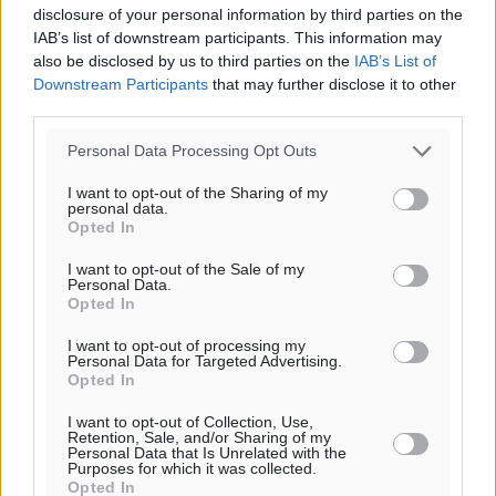
o καιρός τώρα:
disclosure of your personal information by third parties on the
IAB’s list of downstream participants. This information may
29
°
also be disclosed by us to third parties on the
IAB’s List of
αίθριος καιρός
Downstream Participants
that may further disclose it to other
55
%
third parties.
8
km/h
Personal Data Processing Opt Outs
Β
29
31
°/
°
I want to opt-out of the Sharing of my
06:19
personal data.
Opted In
20:05
πρόγνωση:
I want to opt-out of the Sale of my
Personal Data.
33
°
Opted In
ΔΕ
30
°
I want to opt-out of processing my
Personal Data for Targeted Advertising.
ΤΡ
Opted In
28
°
ΤΕ
I want to opt-out of Collection, Use,
Retention, Sale, and/or Sharing of my
29
°
Personal Data that Is Unrelated with the
Purposes for which it was collected.
ΠΕ
Opted In