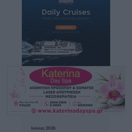
Τσαμπίκα Διαμαντή: Η Ρόδος δεν μπορεί να σχεδιάζει
το μέλλον της μέσα στην αβεβαιότητα
Συνεντεύξεις
•
πριν 1 ώρα
Η υπογεννητικότητα βάζει λουκέτο σε 11 σχολεία
Πρωτοβάθμιας στα Δωδεκάνησα
Ρεπορτάζ
•
πριν 1 ώρα
Κ. Σπανός: Παρά την αυξημένη τουριστική κίνηση, η
αγορά της Ρόδου κινείται κάτω από τις προσδοκίες
Ρεπορτάζ
•
πριν 1 ώρα
Ο λαγοκέφαλος βρήκε επιτέλους τιμή, μένει να βρεθεί
και σχέδιο
Δημο-Κρίσεις
•
πριν 2 ώρες
Ιούνιος 2026