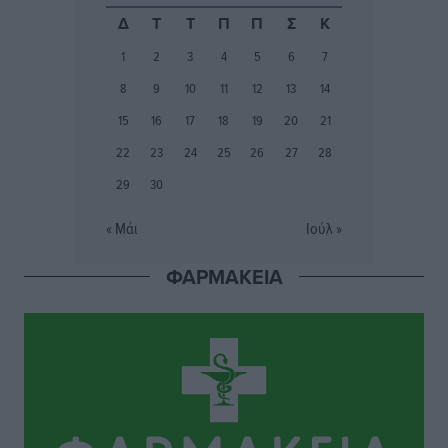
Το ΠΑΣΟΚ στα Δωδεκάνησα ψάχνει έξι και του
Δ
Τ
Τ
Π
Π
Σ
Κ
περισσεύουν 14
1
2
3
4
5
6
7
Δημο-Κρίσεις
•
πριν 2 ώρες
8
9
10
11
12
13
14
Η Ροδιακή Επαυλη περιμένει ακόμα να βρεθεί κάποιος
15
16
17
18
19
20
21
να την αναλάβει
22
23
24
25
26
27
28
Δημο-Κρίσεις
•
πριν 2 ώρες
29
30
Ενας υπουργός που έρχεται στη Ρόδο με λύσεις και
« Μάι
Ιούλ »
όχι με υποσχέσεις
Δημο-Κρίσεις
•
πριν 2 ώρες
ΦΑΡΜΑΚΕΙΑ
Ροδάκινα: 9 οφέλη στην υγεία του ανθρώπου
Τοπικές Ειδήσεις
•
πριν 2 ώρες
Καιρός «hot – dry – windy» τις επόμενες 48 ώρες στη
χώρα