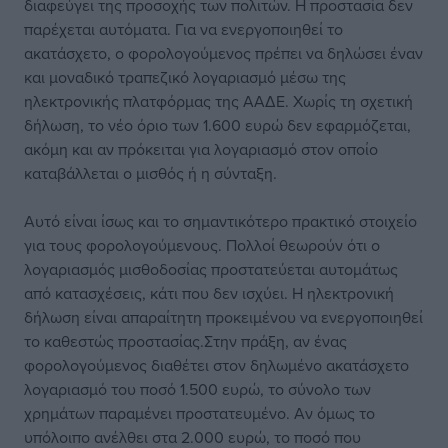
διαφεύγει της προσοχής των πολιτών. Η προστασία δεν
παρέχεται αυτόματα. Για να ενεργοποιηθεί το
ακατάσχετο, ο φορολογούμενος πρέπει να δηλώσει έναν
και μοναδικό τραπεζικό λογαριασμό μέσω της
ηλεκτρονικής πλατφόρμας της ΑΑΔΕ. Χωρίς τη σχετική
δήλωση, το νέο όριο των 1.600 ευρώ δεν εφαρμόζεται,
ακόμη και αν πρόκειται για λογαριασμό στον οποίο
καταβάλλεται ο μισθός ή η σύνταξη.
Αυτό είναι ίσως και το σημαντικότερο πρακτικό στοιχείο
για τους φορολογούμενους. Πολλοί θεωρούν ότι ο
λογαριασμός μισθοδοσίας προστατεύεται αυτομάτως
από κατασχέσεις, κάτι που δεν ισχύει. Η ηλεκτρονική
δήλωση είναι απαραίτητη προκειμένου να ενεργοποιηθεί
το καθεστώς προστασίας.Στην πράξη, αν ένας
φορολογούμενος διαθέτει στον δηλωμένο ακατάσχετο
λογαριασμό του ποσό 1.500 ευρώ, το σύνολο των
χρημάτων παραμένει προστατευμένο. Αν όμως το
υπόλοιπο ανέλθει στα 2.000 ευρώ, το ποσό που