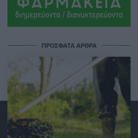
Ειδήσεις
•
πριν 14 ώρες
Δύο σχολεία της Λέρου αλλάζουν όψη με δωρεά
αγάπης για τα παιδιά
Τοπικές Ειδήσεις
•
πριν 15 ώρες
ΠΡΟΣΦΑΤΑ ΑΡΘΡΑ
Τουρισμός: Με θετικό πρόσημο έως τώρα η χρονιά,
παρά τα σκαμπανεβάσματα
Ειδήσεις
•
πριν 15 ώρες
Χαρ. Ναβροζίδης στον RV «Σε τρία χρόνια θα είμαστε
η πιο ψηφιακή Περιφέρεια της χώρας» Δημοπρατείται
το έργο ψηφιακού μετασχηματισμού
Τοπικές Ειδήσεις
•
πριν 15 ώρες
Airbnb vs ξενοδοχεία – Πώς αλλάζει ο χάρτης της
φιλοξενίας
Ειδήσεις
•
πριν 15 ώρες