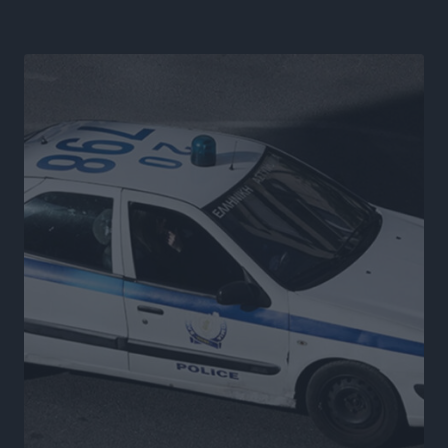
Η Ρόδος περιμένει και οι θεσμοί της λογομαχούν
Δημο-Κρίσεις
•
πριν 22 ώρες
Τα Γλυπτά του Παρθενώνα ως προσωπικό δώρο στον
Τραμπ
Δημο-Κρίσεις
•
πριν 22 ώρες
Το στενό της Κρεμαστής μπήκε στη λίστα των 7
θαυμάτων της αναμονής
Δημο-Κρίσεις
•
πριν 22 ώρες
ΣΕΤΕ: Σημαντική θεσμική εξέλιξη η ΚΥΑ για το ΕΧΠ
για τον τουρισμό
Ειδήσεις
•
πριν 22 ώρες
Γ. Χατζημάρκος: “Δύο μεγάλες δεσμεύσεις
Γεωργιάδη” – Κίνητρα για τους γιατρούς των νησιών