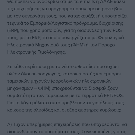
Θα πρέπει να αναφερθεί ότι με τα e-mails η ΑΑΔΕ καλεί
τις επιχειρήσεις να προγραμματίσουν άμεσα ραντεβού
με τον συνεργάτη τους, που κατασκευάζει ή υποστηρίζει
τεχνικά το Εμπορικό/Λογιστικό πρόγραμμα διαχείρισης
(ERP), που χρησιμοποιούν, για τη διασύνδεση των POS
τους, με το ERP, το οποίο συνεργάζεται με Φορολογικό
Ηλεκτρονικό Μηχανισμό τους (ΦΗΜ) ή τον Πάροχο
Ηλεκτρονικής Τιμολόγησης.
Σε κάθε περίπτωση με το νέο «καθεστώς» που ισχύει
πλέον όλοι οι εισαγωγείς, κατασκευαστές και έμποροι
ταμειακών μηχανών (φορολογικών ηλεκτρονικών
μηχανισμών – ΦΗΜ) υποχρεούνται να διασφαλίζουν
συμβατότητα των ταμειακών με τα τερματικά EFT/POS.
Για το λόγο μάλιστα αυτό προβλέπονται για όλους τους
κρίκους της αλυσίδας και οι εξής αυστηρές κυρώσεις:
Α) Τυχόν υπερήμερες επιχειρήσεις που υποχρεούνται να
διασυνδέσουν τα συστήματα τους. Συγκεκριμένα, για τις