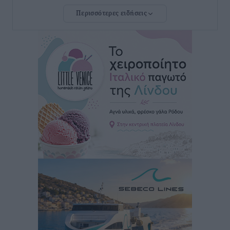
Ρόδου και αντιμετώπιση των ελλείψεων προσωπικού
Περισσότερες ειδήσεις
ανακοίνωσε ο Άδωνις Γεωργιάδης
Τοπικές Ειδήσεις
•
πριν 4 ώρες
Iατρικός Σύλλογος Ροδου προς Α. Γεωργιάδη:
Στρατηγικές Προτάσεις για την Ενίσχυση της
Δημόσιας Υγείας στη Νησιωτική Ελλάδα και στα
Νοσοκομεία της Γ΄ Ζώνης
Τοπικές Ειδήσεις
•
πριν 4 ώρες
Πάνθηρες: Ξεκίνησαν αισιόδοξοι για την παρθενική
“πτήση” τους
Αθλητικά
•
πριν 5 ώρες
Άρης Αρχαγγέλου: Στο πλευρό του άτυχου Ιάκωβου
Θωμά
Αθλητικά
•
πριν 5 ώρες