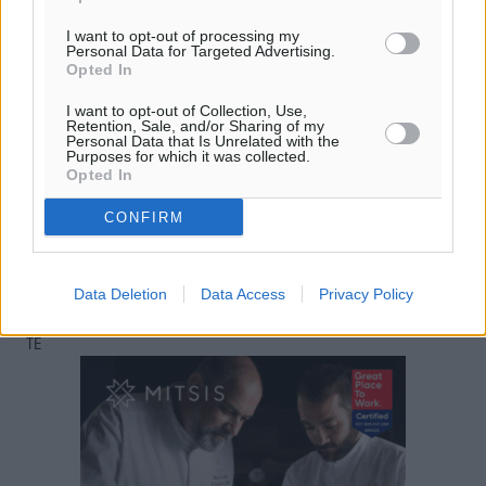
16
km/h
Δ-ΒΔ
I want to opt-out of processing my
Personal Data for Targeted Advertising.
25
26
°/
°
Opted In
06:18
20:07
I want to opt-out of Collection, Use,
Retention, Sale, and/or Sharing of my
πρόγνωση:
Personal Data that Is Unrelated with the
Purposes for which it was collected.
30
°
Opted In
ΚΥ
29
°
CONFIRM
ΔΕ
29
°
ΤΡ
Data Deletion
Data Access
Privacy Policy
28
°
ΤΕ