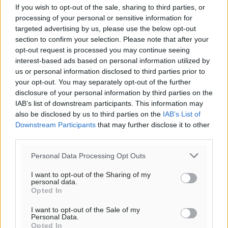
If you wish to opt-out of the sale, sharing to third parties, or
processing of your personal or sensitive information for
targeted advertising by us, please use the below opt-out
section to confirm your selection. Please note that after your
Υπενθύμιση:
opt-out request is processed you may continue seeing
interest-based ads based on personal information utilized by
us or personal information disclosed to third parties prior to
Για την μερική αναπαραγωγή της είδησης από άλλες
your opt-out. You may separately opt-out of the further
ιστοσελίδες είναι απαραίτητη η χρήση του παρακάτω
disclosure of your personal information by third parties on the
παρεχόμενου συνδέσμου παραπομπής προς το άρθρο
IAB’s list of downstream participants. This information may
της Δημοκρατικής.
also be disclosed by us to third parties on the
IAB’s List of
Downstream Participants
that may further disclose it to other
third parties.
Personal Data Processing Opt Outs
I want to opt-out of the Sharing of my
o καιρός τώρα:
personal data.
26
Opted In
°
αίθριος καιρός
I want to opt-out of the Sale of my
68
Personal Data.
%
Opted In