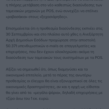
η πλήρης μετάβαση στο νέο καθεστώς διασύνδεσης των
ταμειακών μηχανών με POS, ενώ συνεχίζει να στέλνει
«ραβασάκια» στους «ξεχασιάρηδες».
Επισημαίνεται ότι η προθεσμία διασύνδεσης εκπνέει στις
30 Σεπτεμβρίου και στο πλαίσιο αυτό χθες η Ανεξάρτητη
Αρχή Δημοσίων Εσόδων προχώρησε στην αποστολή
50.371 υπενθυμιστικών e-mails σε επαγγελματίες και
επιχειρήσεις, που δεν έχουν ολοκληρώσει ακόμα τη
διασύνδεση των ταμειακών τους συστημάτων με τα POS.
Αξίζει να σημειωθεί ότι, όπως διαμηνύσει και το
οικονομικό επιτελείο, μετά το πέρας της ανωτέρω
προθεσμίας οι έλεγχοι θα είναι εξονυχιστικοί σε όλες τις
οικονομικές δραστηριότητες, αν και η αρχή ως είθισται
θα γίνει από τα «μεγάλα ψάρια», δηλαδή επιχειρήσεις με
τζίρο άνω του 1 εκ. ευρώ.