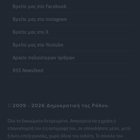
Βρείτε μας στο Facebook
Γονικές παροχές: Οι παγίδες στις μεταφορές
Βρείτε μας στο Instagram
χρημάτων που μπορεί να κοστίσουν σε φόρο
Βρείτε μας στο X
Ειδήσεις
•
πριν 12 ώρες
Βρείτε μας στο Youtube
Η επόμενη παγκόσμια δύναμη στα υδροπλάνα μπορεί
Αρχείο παλαιότερων άρθρων
να είναι η Ελλάδα
Ειδήσεις
•
πριν 12 ώρες
RSS Newsfeed
Στη Σύμη η Φαίη Σκορδά επισκέφθηκε την Ιερά Μονή
του Πανορμίτη
Τοπικές Ειδήσεις
•
πριν 12 ώρες
©
2009 - 2026 Δημοκρατική της Ρόδου.
Σερβία: Ανακάμπτουν οι τουριστικές ροές προς την
Όλα τα δικαιώματα δεσμευμένα. Απαγορεύεται η χρήση ή
Ελλάδα
επανεκπομπή του ή η αντιγραφή του, σε οποιοδήποτε μέσο, μετά
Ειδήσεις
•
πριν 12 ώρες
ή άνευ επεξεργασίας, χωρίς άδεια του εκδότη. Το σύνολο του