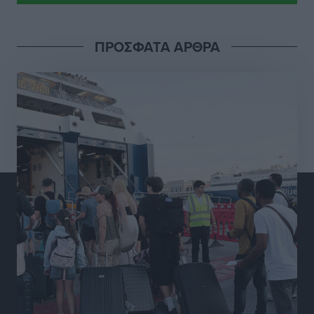
Διαγόρας: Μετεγγραφικό ντεμαράζ
ΠΡΟΣΦΑΤΑ ΑΡΘΡΑ
Αθλητικά
•
πριν 8 ώρες
Γ.Σ. Διαγόρας: Εντατική προετοιμασία και επιστροφή
Ρίζου στις Ακαδημίες
Αθλητικά
•
πριν 8 ώρες
Εθνική Ανδρών: Ραντεβού στο Telekom Center Athens
Αθλητικά
•
πριν 8 ώρες
ΕΠΟ: Απέσυρε τη στήριξή της στην υποψηφιότητα
του Ινφαντίνο
Αθλητικά
•
πριν 8 ώρες
Φοίβος Κω: Το «ευχαριστώ» για το 9ο Kos 3X3
Basketball Festival