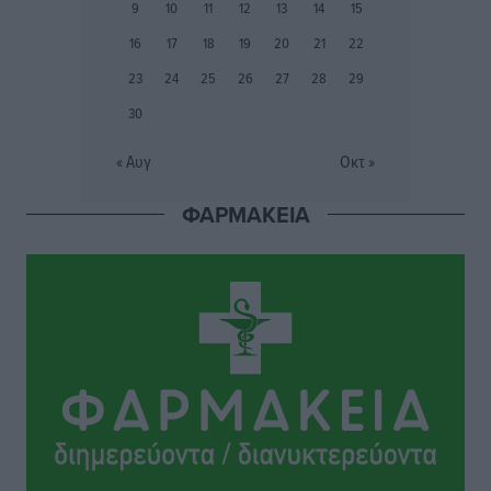
9
10
11
12
13
14
15
Συνελήφθη 37χρονη στη Ρόδο γιατί είχε αφήσει τα
16
17
18
19
20
21
22
τρία ανήλικα παιδιά της χωρίς επιτήρηση
23
24
25
26
27
28
29
Τοπικές Ειδήσεις
•
πριν 7 ώρες
30
Σταυρός Καλυθιών: Απέκτησε την Φωτεινή Πιζάνια
« Αυγ
Οκτ »
Αθλητικά
•
πριν 7 ώρες
ΦΑΡΜΑΚΕΙΑ
Το Yucatan Show έρχεται στη Ρόδο με τον Frankie
Lluc
Πολιτιστικά
•
πριν 8 ώρες
Σι Τζέι Χάρις: «Να πανηγυρίσουμε πολλές νίκες μαζί»
Αθλητικά
•
πριν 8 ώρες
Ροδήλιος: Ο απολογισμός από το Πανελλήνιο
Πρωτάθλημα Πίστας
Αθλητικά
•
πριν 8 ώρες